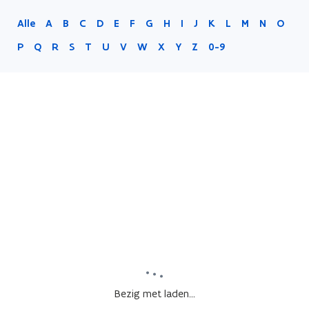
Alle
A
B
C
D
E
F
G
H
I
J
K
L
M
N
O
P
Q
R
S
T
U
V
W
X
Y
Z
0-9
Bezig met laden...