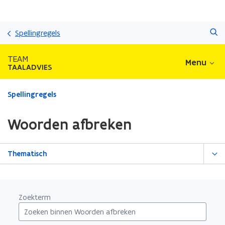
Overslaan
Zoeken
en
Spellingregels
naar
de
TEAM
Menu
inhoud
TAALADVIES
gaan
Gedaan
Spellingregels
met
laden.
Woorden afbreken
U
bevindt
zich
Thematisch
op:
Woorden
afbreken
Zoekterm