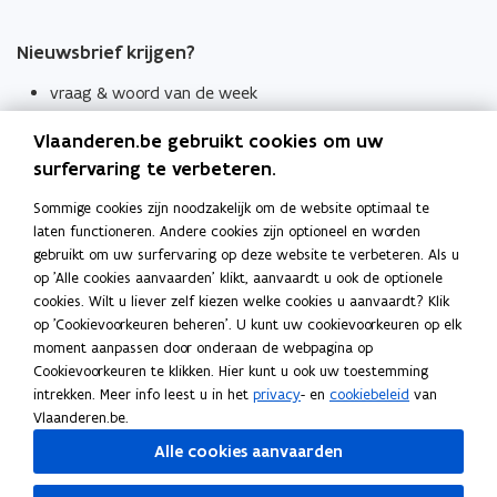
Nieuwsbrief krijgen?
vraag & woord van de week
wekelijks in je mailbox
Vlaanderen.be gebruikt cookies om uw
Schrijf je in
surfervaring te verbeteren.
Thema's
Sommige cookies zijn noodzakelijk om de website optimaal te
laten functioneren. Andere cookies zijn optioneel en worden
Taaladviezen
gebruikt om uw surfervaring op deze website te verbeteren. Als u
op 'Alle cookies aanvaarden' klikt, aanvaardt u ook de optionele
Spellingregels
cookies. Wilt u liever zelf kiezen welke cookies u aanvaardt? Klik
op 'Cookievoorkeuren beheren'. U kunt uw cookievoorkeuren op elk
Tips voor duidelijke taal
moment aanpassen door onderaan de webpagina op
Bekijk ook
Cookievoorkeuren te klikken. Hier kunt u ook uw toestemming
intrekken. Meer info leest u in het
privacy
- en
cookiebeleid
van
Spellingtests
Vlaanderen.be.
Alle cookies aanvaarden
Boek- en webwijzer