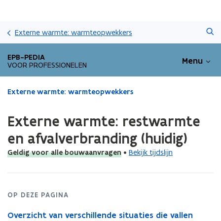
Overslaan
Zoeken
en
Externe warmte: warmteopwekkers
naar
de
EPB-PEDIA
Menu
inhoud
VOOR PROFESSIONELEN
gaan
Gedaan
Externe warmte: warmteopwekkers
met
laden.
Externe warmte: restwarmte
U
bevindt
en afvalverbranding (huidig)
zich
Geldig voor alle bouwaanvragen
•
Bekijk tijdslijn
op:
Externe
warmte:
restwarmte
en
OP DEZE PAGINA
afvalverbranding
Overzicht van verschillende situaties die vallen
(huidig)