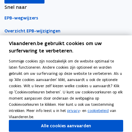
t
e
t
e
o
o
i
w
e
w
s
w
s
Snel naar
u
p
p
n
v
r
a
t
a
t
w
e
e
k
EPB-wegwijzers
r
w
e
r
w
)
v
n
n
n
m
a
m
a
n
e
t
t
a
t
r
Overzicht EPB-wijzigingen
t
r
s
n
i
i
a
e
m
e
m
t
s
Vlaanderen.be gebruikt cookies om uw
e
t
e
t
EPB-regelgeving
n
n
r
e
n
e
t
n
e
surfervaring te verbeteren.
n
n
k
r
a
e
a
e
e
EPB-eisen per jaar
i
i
l
)
Sommige cookies zijn noodzakelijk om de website optimaal te
f
n
f
n
r
Werken als EPB-verslaggever
e
e
e
laten functioneren. Andere cookies zijn optioneel en worden
v
a
v
a
)
u
u
m
gebruikt om uw surfervaring op deze website te verbeteren. Als u
a
f
a
f
Erkenningsvoorwaarden
w
w
b
op 'Alle cookies aanvaarden' klikt, aanvaardt u ook de optionele
l
v
l
v
cookies. Wilt u liever zelf kiezen welke cookies u aanvaardt? Klik
v
v
o
v
a
v
a
Permanente vorming
op 'Cookievoorkeuren beheren'. U kunt uw cookievoorkeuren op elk
e
l
e
l
e
e
r
moment aanpassen door onderaan de webpagina op
r
v
r
v
n
n
d
Veelgemaakte fouten
Cookievoorkeuren te klikken. Hier kunt u ook uw toestemming
b
e
b
e
Tools
s
s
intrekken. Meer info leest u in het
privacy
- en
cookiebeleid
van
r
r
r
r
t
t
Vlaanderen.be.
a
b
a
b
EPB-software 3G
e
e
n
r
n
r
Alle cookies aanvaarden
r
r
d
a
d
a
o
Energieprestatiedatabank