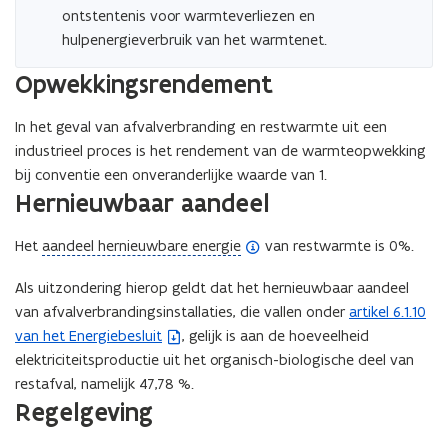
ontstentenis voor warmteverliezen en
hulpenergieverbruik van het warmtenet.
Opwekkingsrendement
In het geval van afvalverbranding en restwarmte uit een
industrieel proces is het rendement van de warmteopwekking
bij conventie een onveranderlijke waarde van 1.
Hernieuwbaar aandeel
(
Het
aandeel hernieuwbare energie
van restwarmte is 0%.
o
Als uitzondering hierop geldt dat het hernieuwbaar aandeel
p
van afvalverbrandingsinstallaties, die vallen onder
artikel 6.1.10
(
e
van het Energiebesluit
, gelijk is aan de hoeveelheid
b
n
elektriciteitsproductie uit het organisch-biologische deel van
e
d
restafval, namelijk 47,78 %.
s
e
Regelgeving
t
f
a
i