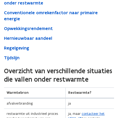
onder restwarmte
Conventionele omrekenfactor naar primaire
energie
Opwekkingsrendement
Hernieuwbaar aandeel
Regelgeving
Tijdslijn
(Scroll
(Scroll
Overzicht van verschillende situaties
links)
rechts)
die vallen onder restwarmte
Warmtebron
Restwarmte?
afvalverbranding
ja
(
restwarmte uit industrieel proces
ja, maar
contacteer het