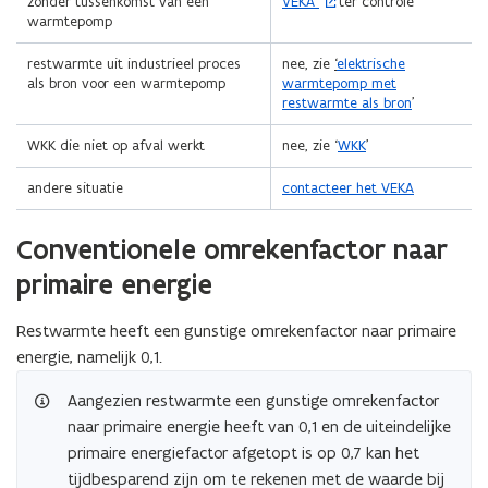
o
zonder tussenkomst van een
VEKA
ter controle
p
warmtepomp
e
n
restwarmte uit industrieel proces
nee, zie
‘
elektrische
t
als bron voor een warmtepomp
warmtepomp met
i
restwarmte als bron
’
n
n
WKK die niet op afval werkt
nee, zie ‘
WKK
’
i
e
andere situatie
contacteer het VEKA
u
w
v
Conventionele omrekenfactor naar
e
n
primaire energie
s
t
Restwarmte heeft een gunstige omrekenfactor naar primaire
e
r
energie, namelijk 0,1.
)
Aangezien restwarmte een gunstige omrekenfactor
naar primaire energie heeft van 0,1 en de uiteindelijke
primaire energiefactor afgetopt is op 0,7 kan het
tijdbesparend zijn om te rekenen met de waarde bij