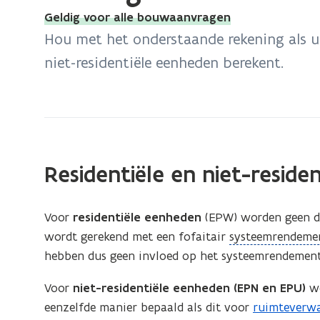
bevindt
Geldig voor alle bouwaanvragen
zich
Hou met het onderstaande rekening als u
op:
niet-residentiële eenheden berekent.
Leidingen
voor
ruimtekoeling
Residentiële en niet-resid
Voor
residentiële eenheden
(EPW) worden geen de
(
wordt gerekend met een fofaitair
systeemrendeme
o
hebben dus geen invloed op het systeemrendement
p
Voor
niet-residentiële eenheden (EPN en EPU)
wo
e
eenzelfde manier bepaald als dit voor
ruimteverw
n