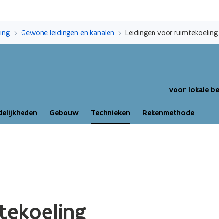
Overslaan
en
ling
Gewone leidingen en kanalen
Leidingen voor ruimtekoeling
naar
de
inhoud
gaan
Voor lokale b
elijkheden
Gebouw
Technieken
Rekenmethode
tekoeling