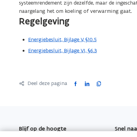
systeemrendement zijn dezelfde, maar de ingeschatt
d
naargelang het om koeling of verwarming gaat.
e
Regelgeving
f
i
n
Energiebesluit, Bijlage V, §10.5
i
Energiebesluit, Bijlage VI, §6.3
t
i
e
)
F
L
K
Deel deze pagina
a
i
o
c
n
p
e
k
i
b
e
e
o
d
e
Blijf op de hoogte
Snel naa
o
i
r