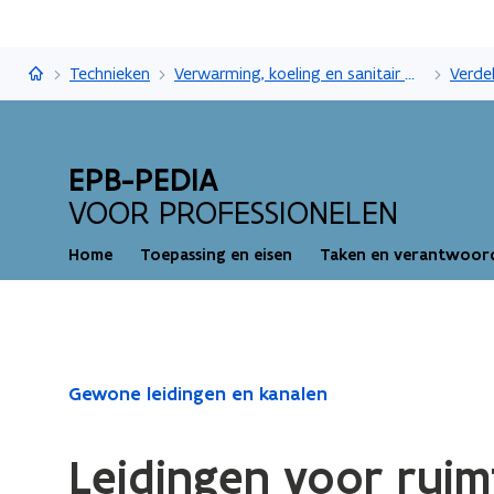
EPB-pedia
Technieken
Verwarming, koeling en sanitair warm water
Verde
EPB-PEDIA
VOOR PROFESSIONELEN
Home
Toepassing en eisen
Taken en verantwoord
Gedaan
Gewone leidingen en kanalen
met
laden.
Leidingen voor ruim
U