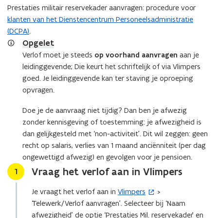
u
Prestaties militair reservekader aanvragen: procedure voor
w
klanten van het Dienstencentrum Personeelsadministratie
v
(DCPA)
.
e
Opgelet
n
Verlof moet je steeds
op voorhand aanvragen
aan je
s
leidinggevende; Die keurt het schriftelijk of via Vlimpers
t
goed. Je leidinggevende kan ter staving je oproeping
e
opvragen.
r
)
Doe je de aanvraag niet tijdig? Dan ben je afwezig
zonder kennisgeving of toestemming: je afwezigheid is
dan gelijkgesteld met ‘non-activiteit’. Dit wil zeggen: geen
recht op salaris, verlies van 1 maand anciënniteit (per dag
ongewettigd afwezig) en gevolgen voor je pensioen.
Vraag het verlof aan in Vlimpers
Stap
1
Je vraagt het verlof aan in
Vlimpers
>
(
‘Telewerk/Verlof aanvragen’. Selecteer bij ‘Naam
o
afwezigheid’ de optie ‘Prestaties Mil. reservekader’ en
p