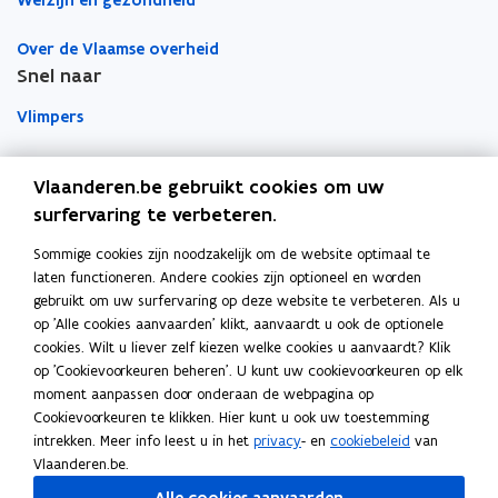
Welzijn en gezondheid
n
n
n
n
i
t
t
a
Over de Vlaamse overheid
e
i
i
a
Snel naar
u
n
n
r
w
Vlimpers
n
n
k
v
i
i
l
Facilipunt
e
e
e
e
Vlaanderen.be gebruikt cookies om uw
n
u
u
m
surfervaring te verbeteren.
o
Orafin
s
w
w
b
p
Dit is een website van
t
v
v
o
Sommige cookies zijn noodzakelijk om de website optimaal te
e
e
e
e
r
laten functioneren. Andere cookies zijn optioneel en worden
Agentschap Overheidspersoneel
n
gebruikt om uw surfervaring op deze website te verbeteren. Als u
r
n
n
d
t
op 'Alle cookies aanvaarden' klikt, aanvaardt u ook de optionele
)
Het Facilitair Bedrijf
s
s
i
cookies. Wilt u liever zelf kiezen welke cookies u aanvaardt? Klik
t
t
op 'Cookievoorkeuren beheren'. U kunt uw cookievoorkeuren op elk
n
Digitaal Vlaanderen
e
e
moment aanpassen door onderaan de webpagina op
n
r
r
Cookievoorkeuren te klikken. Hier kunt u ook uw toestemming
i
Departement Kanselarij en Buitenlandse Zaken
intrekken. Meer info leest u in het
privacy
- en
cookiebeleid
van
e
Blijf op de hoogte
Vlaanderen.be.
u
Elke twee weken vind je op vrijdag de nieuwsbrief van