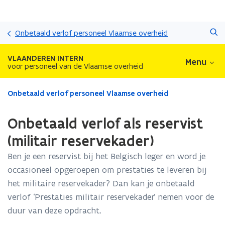
Overslaan
Zoeken
en
Onbetaald verlof personeel Vlaamse overheid
naar
de
VLAANDEREN INTERN
Menu
inhoud
voor personeel van de Vlaamse overheid
gaan
Gedaan
Onbetaald verlof personeel Vlaamse overheid
met
laden.
Onbetaald verlof als reservist
U
bevindt
(militair reservekader)
zich
Ben je een reservist bij het Belgisch leger en word je
op:
Onbetaald
occasioneel opgeroepen om prestaties te leveren bij
verlof
het militaire reservekader? Dan kan je onbetaald
als
verlof ‘Prestaties militair reservekader’ nemen voor de
reservist
(militair
duur van deze opdracht.
reservekader)