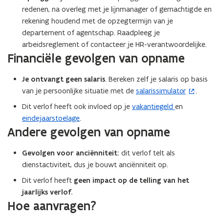
redenen, na overleg met je lijnmanager of gemachtigde en
rekening houdend met de opzegtermijn van je
departement of agentschap. Raadpleeg je
arbeidsreglement of contacteer je HR-verantwoordelijke.
Financiële gevolgen van opname
Je ontvangt geen salaris
. Bereken zelf je salaris op basis
van je persoonlijke situatie met de
salarissimulator
.
(
o
Dit verlof heeft ook invloed op je
vakantiegeld
en
p
eindejaarstoelage
.
e
Andere gevolgen van opname
n
t
Gevolgen voor anciënniteit:
dit verlof telt als
i
dienstactiviteit, dus je bouwt anciënniteit op.
n
Dit verlof heeft
geen impact op de telling van het
n
jaarlijks verlof.
i
Hoe aanvragen?
e