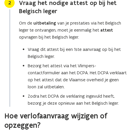
Vraag het nodige attest op bij het
Stap
2
r
n
d
Belgisch leger
i
b
e
Om de
uitbetaling
van je prestaties via het Belgisch
e
u
leger te ontvangen, moet je eenmalig het
attest
s
w
opvragen bij het Belgisch leger.
t
v
a
e
Vraag dit attest bij een 1ste aanvraag op bij het
n
n
Belgisch leger.
d
s
Bezorg het attest via het Vlimpers-
o
t
contactformulier aan het DCPA. Het DCPA verklaart
p
e
op het attest dat de Vlaamse overheid je geen
e
r
loon zal uitbetalen.
n
)
t
Zodra het DCPA de verklaring ingevuld heeft,
i
bezorg je deze opnieuw aan het Belgisch leger.
n
Hoe verlofaanvraag wijzigen of
n
i
opzeggen?
e