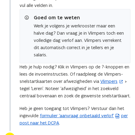
vul alle velden in.
e
n
Goed om te weten
t
Werk je volgens je werkrooster maar een
i
halve dag? Dan vraag je in Vlimpers toch een
n
volledige dag verlof aan. Vlimpers verrekent
n
dit automatisch correct in je tellers en je
i
salaris.
e
u
Heb je hulp nodig? Klik in Vlimpers op de ?-knoppen en
w
lees de invoerinstructies. Of raadpleeg de Vlimpers-
v
snelstartkaarten over afwezigheden via
Vlimpers
>
(
e
tegel ‘Leren’. Noteer ‘afwezigheid’ in het zoekveld
o
n
centraal bovenaan en zoek de gewenste snelstartkaart.
p
s
e
t
Heb je geen toegang tot Vlimpers? Verstuur dan het
n
e
ingevulde
formulier ‘aanvraag onbetaald verlof’
per
(
t
r
post naar het DCPA
.
W
i
)
o
n