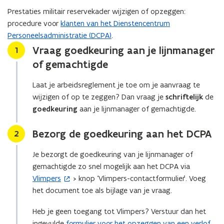
u
Prestaties militair reservekader wijzigen of opzeggen:
w
procedure voor
klanten van het Dienstencentrum
v
Personeelsadministratie (DCPA)
.
e
Vraag goedkeuring aan je lijnmanager
Stap
1
n
of gemachtigde
s
t
Laat je arbeidsreglement je toe om je aanvraag te
e
wijzigen of op te zeggen? Dan vraag je
schriftelijk
de
r
goedkeuring
aan je lijnmanager of gemachtigde.
)
Bezorg de goedkeuring aan het DCPA
Stap
2
Je bezorgt de goedkeuring van je lijnmanager of
gemachtigde zo snel mogelijk aan het DCPA via
Vlimpers
> knop ‘Vlimpers-contactformulier’. Voeg
(
het document toe als bijlage van je vraag.
o
p
Heb je geen toegang tot Vlimpers? Verstuur dan het
e
ingevulde
formulier voor het opzeggen van een verlof
(