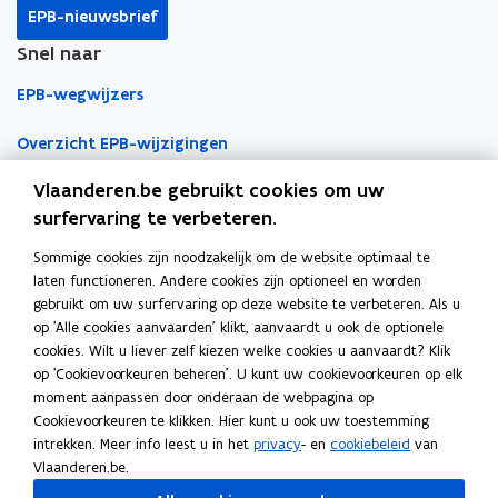
k
n
l
EPB-nieuwsbrief
o
o
i
Snel naar
p
p
n
e
e
k
EPB-wegwijzers
n
n
n
t
t
a
Overzicht EPB-wijzigingen
i
i
a
Vlaanderen.be gebruikt cookies om uw
EPB-regelgeving
n
n
r
surfervaring te verbeteren.
n
n
k
EPB-eisen per jaar
i
i
l
Sommige cookies zijn noodzakelijk om de website optimaal te
Werken als EPB-verslaggever
e
e
e
laten functioneren. Andere cookies zijn optioneel en worden
u
u
m
gebruikt om uw surfervaring op deze website te verbeteren. Als u
Erkenningsvoorwaarden
w
w
b
op 'Alle cookies aanvaarden' klikt, aanvaardt u ook de optionele
v
v
o
cookies. Wilt u liever zelf kiezen welke cookies u aanvaardt? Klik
Permanente vorming
op 'Cookievoorkeuren beheren'. U kunt uw cookievoorkeuren op elk
e
e
r
moment aanpassen door onderaan de webpagina op
n
n
d
Veelgemaakte fouten
Cookievoorkeuren te klikken. Hier kunt u ook uw toestemming
Tools
s
s
intrekken. Meer info leest u in het
privacy
- en
cookiebeleid
van
t
t
Vlaanderen.be.
EPB-software 3G
e
e