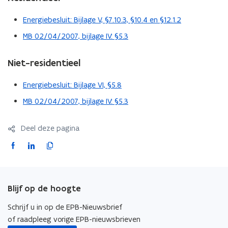
Energiebesluit: Bijlage V, §7.10.3, §10.4 en §12.1.2
MB 02/04/2007, bijlage IV: §5.3
Niet-residentieel
Energiebesluit: Bijlage VI, §5.8
MB 02/04/2007, bijlage IV: §5.3
Deel deze pagina
F
L
K
a
i
o
c
n
p
e
k
i
Blijf op de hoogte
b
e
e
o
d
e
Schrijf u in op de EPB-Nieuwsbrief
o
i
r
of raadpleeg vorige EPB-nieuwsbrieven