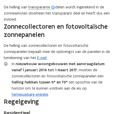
(
De helling van
transparante
delen wordt ingerekend in de
o
zonnewinsten doorheen het transparant deel en heeft dus een
p
invloed.
Zonnecollectoren en fotovoltaïsche
e
n
zonnepanelen
d
e
De helling van zonnecollectoren en fotovoltaïsche
f
zonnepanelen bepaalt mee de opbrengst van de panelen in de
i
berekening van het
E-peil
.
n
In
nieuwbouw woongebouwen met aanvraagdatum
i
vanaf 1 januari 2014 tot 1 maart 2017
, moeten de
t
zonnecollectoren en fotovoltaïsche zonnepanelen een
i
helling hebben tussen 0° en 70°
ten opzichte van de
e
horizon om te kunnen voldoen aan de eis op
)
hernieuwbare energie
.
Regelgeving
Residentieel