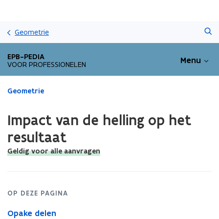
Overslaan
Zoeken
en
Geometrie
naar
de
EPB-PEDIA
Menu
inhoud
VOOR PROFESSIONELEN
gaan
Gedaan
Geometrie
met
laden.
Impact van de helling op het
U
bevindt
resultaat
zich
Geldig voor alle aanvragen
op:
Impact
van
de
helling
OP DEZE PAGINA
op
Opake delen
het