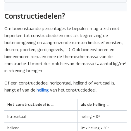
(Scroll
(Scroll
Constructiedelen?
links)
rechts)
Om bovenstaande percentages te bepalen, mag u zich niet
beperken tot constructiedelen met als begrenzing de
buitenomgeving en aangrenzende ruimten (inclusief vensters,
deuren, poorten, gordijngevels, … ). Ook binnenvloeren en
binnenmuren bepalen mee de thermische massa van de
constructie. U moet dus ook hiervan de massa (= aantal kg/m²)
in rekening brengen.
Of een constructiedeel horizontaal, hellend of verticaal is,
hangt af van de
helling
van het constructiedeel.
Het constructiedeel is …
als de helling …
horizontaal
helling = 0°
hellend
0° < helling < 60°