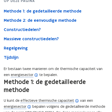
OP DEZE PAGINA
Methode 1: de gedetailleerde methode
Methode 2: de eenvoudige methode
Constructiedelen?
Massieve constructiedelen?
Regelgeving
Tijdslijn
Er bestaan twee manieren om de thermische capaciteit van
(
een
energiesector
te bepalen.
Methode 1: de gedetailleerde
o
p
methode
e
n
(
U kunt de
effectieve thermische capaciteit
van een
d
(
o
energiesector
bepalen volgens de gedetailleerde methode
e