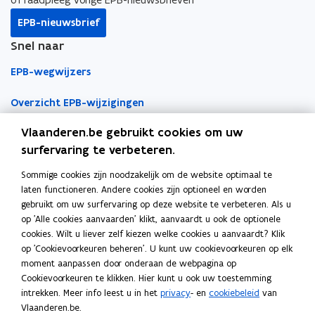
:
s
:
s
r
a
r
a
k
n
l
EPB-nieuwsbrief
e
:
e
:
o
o
i
k
r
k
r
Snel naar
p
p
n
e
e
e
e
e
e
k
EPB-wegwijzers
n
k
n
k
n
n
n
m
e
m
e
t
t
a
e
n
Overzicht EPB-wijzigingen
e
n
i
i
a
t
m
t
m
Vlaanderen.be gebruikt cookies om uw
h
e
h
e
EPB-regelgeving
n
n
r
o
t
o
t
surfervaring te verbeteren.
n
n
k
d
h
d
h
EPB-eisen per jaar
i
i
l
Sommige cookies zijn noodzakelijk om de website optimaal te
e
o
e
o
Werken als EPB-verslaggever
e
e
e
laten functioneren. Andere cookies zijn optioneel en worden
-
d
-
d
u
u
m
gebruikt om uw surfervaring op deze website te verbeteren. Als u
r
e
r
e
Erkenningsvoorwaarden
w
w
b
op 'Alle cookies aanvaarden' klikt, aanvaardt u ook de optionele
e
-
e
-
cookies. Wilt u liever zelf kiezen welke cookies u aanvaardt? Klik
v
v
o
s
r
s
r
Permanente vorming
op 'Cookievoorkeuren beheren'. U kunt uw cookievoorkeuren op elk
i
e
i
e
e
e
r
moment aanpassen door onderaan de webpagina op
d
s
d
s
n
n
d
Veelgemaakte fouten
Cookievoorkeuren te klikken. Hier kunt u ook uw toestemming
e
i
e
i
Tools
s
s
intrekken. Meer info leest u in het
privacy
- en
cookiebeleid
van
n
d
n
d
t
t
Vlaanderen.be.
t
e
t
e
EPB-software 3G