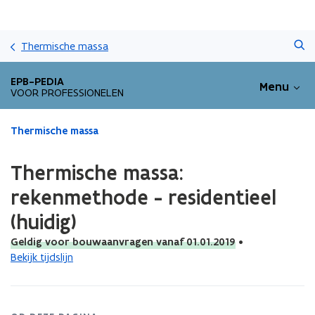
Overslaan
Zoeken
en
Thermische massa
naar
de
EPB-PEDIA
Menu
inhoud
VOOR PROFESSIONELEN
gaan
Gedaan
Thermische massa
met
laden.
Thermische massa:
U
bevindt
rekenmethode - residentieel
zich
(huidig)
op:
Thermische
Geldig voor bouwaanvragen vanaf 01.01.2019
•
massa:
Bekijk tijdslijn
rekenmethode
-
residentieel
(huidig)