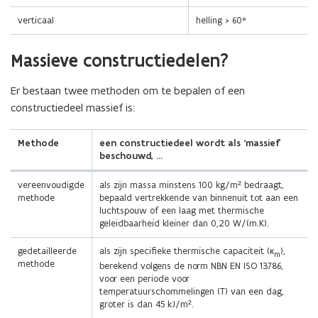
verticaal
helling > 60°
(Scroll
(Scroll
Massieve constructiedelen?
links)
rechts)
Er bestaan twee methoden om te bepalen of een
constructiedeel massief is:
Methode
een constructiedeel wordt als ‘massief’
beschouwd, …
vereenvoudigde
als zijn massa minstens 100 kg/m² bedraagt,
methode
bepaald vertrekkende van binnenuit tot aan een
luchtspouw of een laag met thermische
geleidbaarheid kleiner dan 0,20 W/(m.K).
gedetailleerde
als zijn specifieke thermische capaciteit (к
),
m
methode
berekend volgens de norm NBN EN ISO 13786,
voor een periode voor
temperatuurschommelingen (T) van een dag,
groter is dan 45 kJ/m².