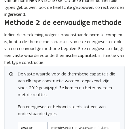
o
p
van de norm NBN EN ISO 13786. Op deze manier kunnen alle
f
p
e
types gebouwen, ook de heel lichte gebouwen, correct worden
i
e
n
ingerekend.
n
Methode 2: de eenvoudige methode
n
d
i
d
e
t
e
Indien de berekening volgens bovenstaande norm te complex
f
i
f
is, kunt u de thermische capaciteit van elke energiesector ook
i
e
i
via een eenvoudige methode bepalen. Elke energiesector krijgt
n
)
n
een vaste waarde voor de thermische capaciteit, in functie van
i
i
het type constructie.
t
(Scroll
(Scroll
t
i
De vaste waarde voor de thermische capaciteit die
links)
rechts)
i
e
aan elk type constructie worden toegekend, zijn
e
)
sinds 2019 gewijzigd. Ze komen nu beter overeen
)
met de realiteit.
Een energiesector behoort steeds tot een van
onderstaande types:
zwaar
energiesectoren waarvan minstens