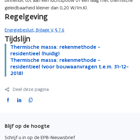
binnenuit tot aan een luchtspouw of een laag met thermische
geleidbaarheid kleiner dan 0,20 W/(m.K).
Regelgeving
Energiebesluit, Bijlage V, § 7.6
Tijdslijn
T
Thermische massa: rekenmethode -
T
h
residentieel (huidig)
h
e
T
Thermische massa: rekenmethode -
e
T
r
h
residentieel (voor bouwaanvragen t.e.m. 31-12-
r
h
m
e
2018)
m
e
i
r
i
r
s
m
s
m
Deel deze pagina
c
i
c
i
h
s
h
s
F
L
K
e
c
e
c
a
i
o
m
h
m
h
c
n
p
a
e
a
e
e
k
i
s
m
s
m
Blijf op de hoogte
b
e
e
s
a
s
a
o
d
e
Schrijf u in op de EPB-Nieuwsbrief
a
s
a
s