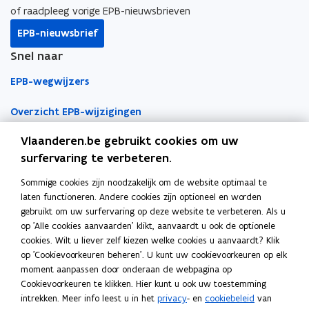
o
i
r
:
s
of raadpleeg vorige EPB-nieuwsbrieven
:
s
r
a
r
a
k
n
l
EPB-nieuwsbrief
e
:
e
:
o
o
i
k
r
k
r
Snel naar
p
p
n
e
e
e
e
e
e
k
EPB-wegwijzers
n
k
n
k
n
n
n
m
e
m
e
t
t
a
e
n
Overzicht EPB-wijzigingen
e
n
i
i
a
t
m
t
m
Vlaanderen.be gebruikt cookies om uw
h
e
h
e
EPB-regelgeving
n
n
r
o
t
o
t
surfervaring te verbeteren.
n
n
k
d
h
d
h
EPB-eisen per jaar
i
i
l
Sommige cookies zijn noodzakelijk om de website optimaal te
e
o
e
o
Werken als EPB-verslaggever
e
e
e
laten functioneren. Andere cookies zijn optioneel en worden
-
d
-
d
u
u
m
gebruikt om uw surfervaring op deze website te verbeteren. Als u
r
e
r
e
Erkenningsvoorwaarden
w
w
b
op 'Alle cookies aanvaarden' klikt, aanvaardt u ook de optionele
e
-
e
-
cookies. Wilt u liever zelf kiezen welke cookies u aanvaardt? Klik
v
v
o
s
r
s
r
Permanente vorming
op 'Cookievoorkeuren beheren'. U kunt uw cookievoorkeuren op elk
i
e
i
e
e
e
r
moment aanpassen door onderaan de webpagina op
d
s
d
s
n
n
d
Veelgemaakte fouten
Cookievoorkeuren te klikken. Hier kunt u ook uw toestemming
e
i
e
i
Tools
s
s
intrekken. Meer info leest u in het
privacy
- en
cookiebeleid
van
n
d
n
d
t
t