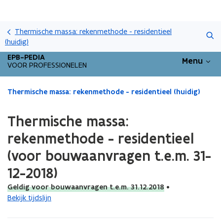
Overslaan
Zoeken
en
Thermische massa: rekenmethode - residentieel
naar
(huidig)
de
EPB-PEDIA
Menu
inhoud
VOOR PROFESSIONELEN
gaan
Gedaan
Thermische massa: rekenmethode - residentieel (huidig)
met
laden.
Thermische massa:
U
bevindt
rekenmethode - residentieel
zich
(voor bouwaanvragen t.e.m. 31-
op:
Thermische
12-2018)
massa:
rekenmethode
Geldig voor bouwaanvragen t.e.m. 31.12.2018
•
-
Bekijk tijdslijn
residentieel
(voor