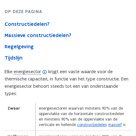
bouwaanvragen
t.e.m.
OP DEZE PAGINA
31-
12-
Constructiedelen?
2018)
Massieve constructiedelen?
Regelgeving
Tijdslijn
(Scroll
(Scroll
(
Elke
energiesector
krijgt een vaste waarde voor de
links)
rechts)
o
thermische capaciteit, in functie van het type constructie. Een
p
energiesector behoort steeds tot een van onderstaande
e
types:
n
d
Zwaar
energiesectoren waarvan minstens 90% van de
oppervlakte van de horizontale constructiedelen
e
en minstens 90% van de oppervlakte van de
f
verticale en hellende
constructiedelen
massief
is.
i