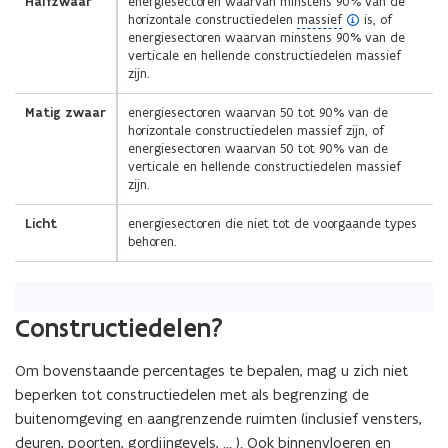
Halfzwaar
n
energiesectoren waarvan minstens 90% van de
(
horizontale constructiedelen
massief
is, of
i
o
energiesectoren waarvan minstens 90% van de
t
p
verticale en hellende constructiedelen massief
e
i
zijn.
n
e
d
Matig zwaar
energiesectoren waarvan 50 tot 90% van de
)
e
horizontale constructiedelen massief zijn, of
f
energiesectoren waarvan 50 tot 90% van de
i
verticale en hellende constructiedelen massief
n
zijn.
i
t
Licht
energiesectoren die niet tot de voorgaande types
i
behoren.
e
)
(Scroll
(Scroll
Constructiedelen?
links)
rechts)
Om bovenstaande percentages te bepalen, mag u zich niet
beperken tot constructiedelen met als begrenzing de
buitenomgeving en aangrenzende ruimten (inclusief vensters,
deuren, poorten, gordijngevels, … ). Ook binnenvloeren en