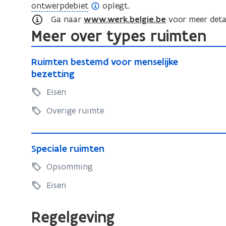
(
ontwerpdebiet
oplegt.
o
Ga naar
www.werk.belgie.be
voor meer detai
Meer over types ruimten
p
e
R
n
R
Ruimten bestemd voor menselijke
u
u
d
bezetting
i
i
e
Eisen
m
m
f
t
t
Overige ruimte
i
e
e
n
n
n
S
i
b
b
S
Speciale ruimten
p
t
e
p
e
e
Opsomming
i
s
e
s
c
t
e
c
Eisen
t
i
e
)
i
e
m
a
a
Regelgeving
m
d
l
l