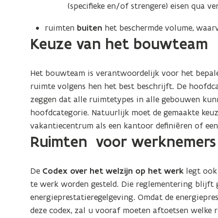
e
(specifieke en/of strengere) eisen qua ven
n
t
f
d
i
i
ruimten
buiten
het beschermde volume, waarvo
e
e
Keuze van het bouwteam
n
f
)
i
i
t
Het bouwteam is verantwoordelijk voor het bepalen
n
i
ruimte volgens hen het best beschrijft. De hoofdcat
i
e
zeggen dat alle ruimtetypes in alle gebouwen kun
t
)
hoofdcategorie. Natuurlijk moet de gemaakte keu
i
vakantiecentrum als een kantoor definiëren of een 
e
Ruimten voor werknemers
)
De
Codex over het welzijn op het werk
legt ook
te werk worden gesteld. Die reglementering blijft 
energieprestatieregelgeving. Omdat de energiepre
deze codex, zal u vooraf moeten aftoetsen welke 