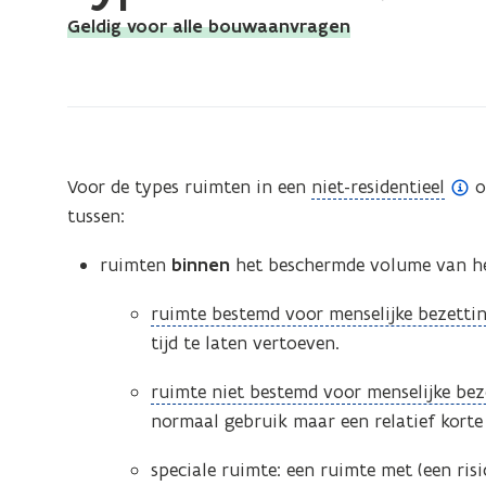
bevindt
Geldig voor alle bouwaanvragen
zich
op:
Types
ruimten
(niet-
(
Voor de types ruimten in een
niet-residentieel
o
residentieel
o
tussen:
en
p
industrie)
ruimten
binnen
het beschermde volume van he
e
n
(
ruimte bestemd voor menselijke bezetti
d
o
tijd te laten vertoeven.
e
p
(
f
ruimte niet bestemd voor menselijke bez
e
o
i
normaal gebruik maar een relatief korte 
n
p
n
d
speciale ruimte: een ruimte met (een ri
e
i