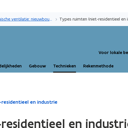
Overslaan
en
Hygiënische ventilatie: nieuwbouw en IER - niet-residentieel en industrie
Types ruimten (niet-residentieel en i
naar
de
inhoud
gaan
Voor lokale b
elijkheden
Gebouw
Technieken
Rekenmethode
residentieel en industrie
residentieel en industri