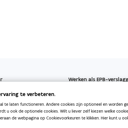
s
t
e
t
m
e
d
m
v
d
o
v
o
o
r
o
m
r
e
n
m
s
r
Werken als EPB-verslag
e
e
n
jzers
Erkenningsvoorwaarden
l
rvaring te verbeteren.
s
i
e
 EPB-wijzigingen
Permanente vorming
 te laten functioneren. Andere cookies zijn optioneel en worden g
j
l
ardt u ook de optionele cookies. Wilt u liever zelf kiezen welke cook
k
geving
Veelgemaakte fouten
i
an de webpagina op Cookievoorkeuren te klikken. Hier kunt u ook 
e
j
b