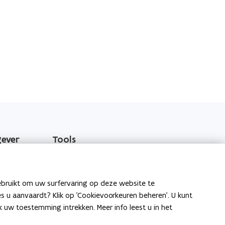
gever
Tools
EPB-software 3G
o
Energieprestatiedatabank
ebruikt om uw surfervaring op deze website te
p
ies u aanvaardt? Klik op 'Cookievoorkeuren beheren'. U kunt
e
Gekende softwareproblemen
uw toestemming intrekken. Meer info leest u in het
n