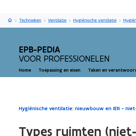
EPB-pedia
Technieken
Ventilatie
Hygiënische ventilatie
EPB-PEDIA
VOOR PROFESSIONELEN
Home
Toepassing en eisen
Taken en verantwoord
Gedaan
Hygiënische ventilatie: nieuwbouw en IER - niet-
met
laden.
Types ruimten (niet-
U