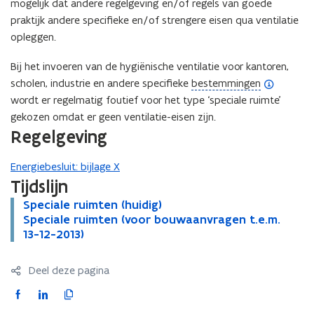
mogelijk dat andere regelgeving en/of regels van goede
praktijk andere specifieke en/of strengere eisen qua ventilatie
opleggen.
Bij het invoeren van de hygiënische ventilatie voor kantoren,
(
scholen, industrie en andere specifieke
bestemmingen
o
wordt er regelmatig foutief voor het type ‘speciale ruimte’
p
gekozen omdat er geen ventilatie-eisen zijn.
Regelgeving
e
n
Energiebesluit: bijlage X
d
Tijdslijn
e
f
S
Speciale ruimten (huidig)
S
i
p
S
Speciale ruimten (voor bouwaanvragen t.e.m.
p
S
e
p
13-12-2013)
e
p
n
c
e
c
e
i
i
c
i
c
t
Deel deze pagina
a
i
a
i
i
l
a
l
a
F
L
K
e
e
l
e
l
a
i
o