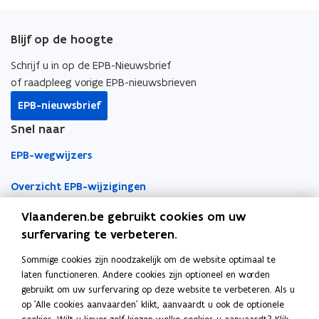
)
r
e
r
e
c
n
p
u
r
u
r
e
k
i
i
u
i
u
Blijf op de hoogte
b
e
e
m
i
m
i
o
d
e
Schrijf u in op de EPB-Nieuwsbrief
t
m
t
m
o
i
r
e
t
of raadpleeg vorige EPB-nieuwsbrieven
e
t
n
e
n
e
k
n
l
EPB-nieuwsbrief
(
n
(
n
o
o
i
h
(
h
(
Snel naar
p
p
n
u
v
u
v
e
e
k
EPB-wegwijzers
i
o
i
o
n
n
n
d
o
d
o
t
t
a
i
r
Overzicht EPB-wijzigingen
i
r
i
i
a
g
b
g
b
Vlaanderen.be gebruikt cookies om uw
)
o
)
o
EPB-regelgeving
n
n
r
u
u
surfervaring te verbeteren.
n
n
k
w
w
EPB-eisen per jaar
i
i
l
Sommige cookies zijn noodzakelijk om de website optimaal te
a
a
Werken als EPB-verslaggever
e
e
e
laten functioneren. Andere cookies zijn optioneel en worden
a
a
u
u
m
gebruikt om uw surfervaring op deze website te verbeteren. Als u
n
n
Erkenningsvoorwaarden
w
w
b
op 'Alle cookies aanvaarden' klikt, aanvaardt u ook de optionele
v
v