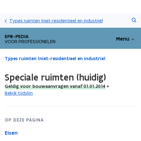
Overslaan
Zoeken
en
Types ruimten (niet-residentieel en industrie)
naar
de
EPB-PEDIA
Menu
inhoud
VOOR PROFESSIONELEN
gaan
Gedaan
Types ruimten (niet-residentieel en industrie)
met
laden.
Speciale ruimten (huidig)
U
bevindt
Geldig voor bouwaanvragen vanaf 01.01.2014
•
zich
Bekijk tijdslijn
op:
Speciale
ruimten
(huidig)
OP DEZE PAGINA
Eisen