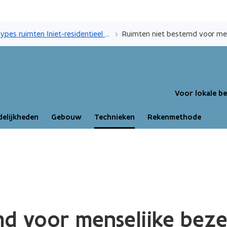
Overslaan
en
Types ruimten (niet-residentieel en industrie)
Ruimten niet bestemd voor men
naar
de
inhoud
gaan
Voor lokale b
elijkheden
Gebouw
Technieken
Rekenmethode
d voor menselijke beze