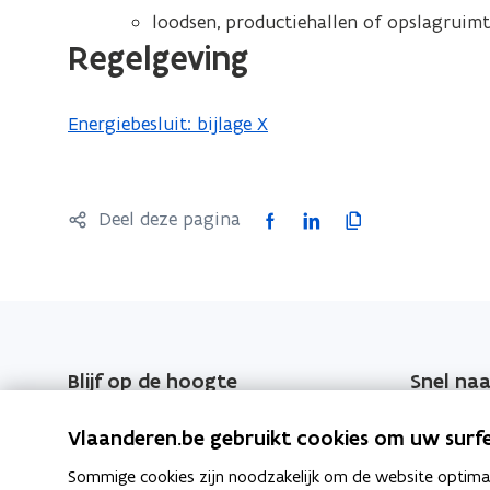
i
loodsen, productiehallen of opslagruimt
Regelgeving
e
)
Energiebesluit: bijlage X
F
L
K
Deel deze pagina
a
i
o
c
n
p
e
k
i
b
e
e
o
d
e
Blijf op de hoogte
Snel naa
o
i
r
Schrijf u in op de EPB-Nieuwsbrief
EPB-wegwi
k
n
l
Vlaanderen.be gebruikt cookies om uw surfe
of raadpleeg vorige EPB-
o
o
i
Overzicht
Sommige cookies zijn noodzakelijk om de website optimaal
nieuwsbrieven
p
p
n