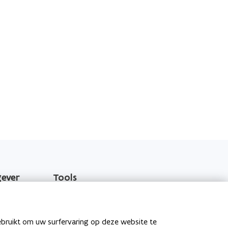
gever
Tools
EPB-software 3G
o
Energieprestatiedatabank
ebruikt om uw surfervaring op deze website te