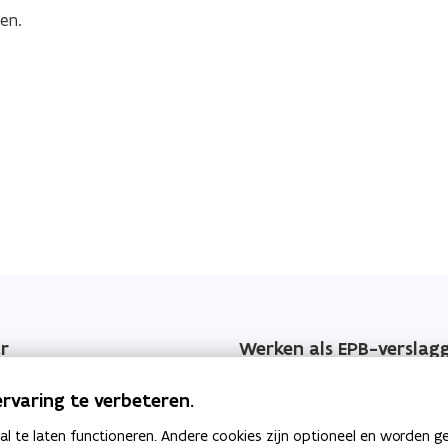
en.
r
Werken als EPB-verslag
jzers
Erkenningsvoorwaarden
rvaring te verbeteren.
 EPB-wijzigingen
Permanente vorming
 te laten functioneren. Andere cookies zijn optioneel en worden g