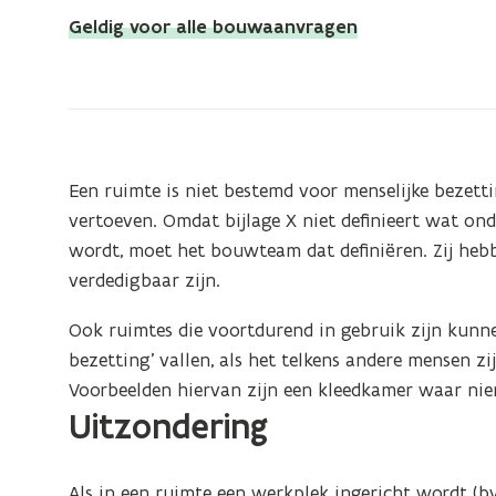
bevindt
Geldig voor alle bouwaanvragen
zich
op:
Ruimten
niet
bestemd
Een ruimte is niet bestemd voor menselijke bezett
voor
vertoeven. Omdat bijlage X niet definieert wat onder
menselijke
wordt, moet het bouwteam dat definiëren. Zij hebb
bezetting
verdedigbaar zijn.
Ook ruimtes die voortdurend in gebruik zijn kunne
bezetting’ vallen, als het telkens andere mensen zij
Voorbeelden hiervan zijn een kleedkamer waar nie
Uitzondering
Als in een ruimte een werkplek ingericht wordt (bv