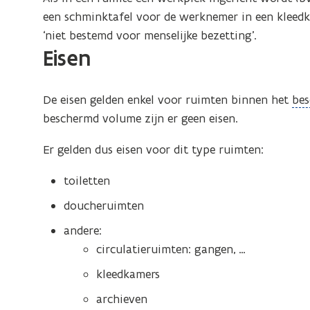
een schminktafel voor de werknemer in een kleed
‘niet bestemd voor menselijke bezetting’.
Eisen
(
De eisen gelden enkel voor ruimten binnen het
be
o
beschermd volume zijn er geen eisen.
p
Er gelden dus eisen voor dit type ruimten:
e
n
toiletten
d
doucheruimten
e
f
andere:
i
circulatieruimten: gangen, …
n
kleedkamers
i
archieven
t