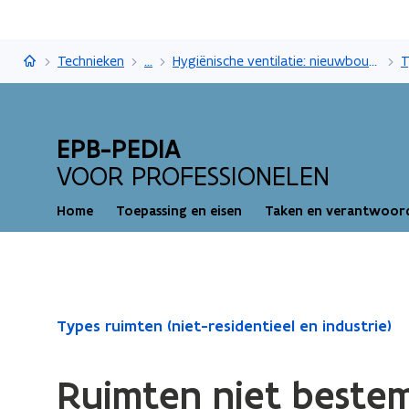
EPB-pedia
Technieken
...
Hygiënische ventilatie: nieuwbouw en IER - niet-residentieel en industrie
EPB-PEDIA
VOOR PROFESSIONELEN
Home
Toepassing en eisen
Taken en verantwoord
Gedaan
Types ruimten (niet-residentieel en industrie)
met
laden.
Ruimten niet bestem
U