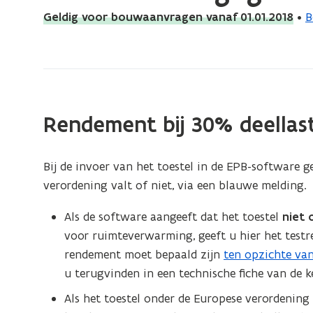
bevindt
Geldig voor bouwaanvragen vanaf 01.01.2018
•
B
zich
op:
Ketel:
invoergegevens
EPB-
Rendement bij 30% deellas
software
(huidig)
Bij de invoer van het toestel in de EPB-software 
verordening valt of niet, via een blauwe melding.
Als de software aangeeft dat het toestel
niet 
voor ruimteverwarming, geeft u hier het testre
rendement moet bepaald zijn
ten opzichte va
u terugvinden in een technische fiche van de k
Als het toestel onder de Europese verordening