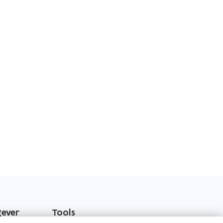
gever
Tools