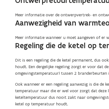
Ontwerpretourtemperatuu
e
f
i
Meer informatie over de ontwerpvertrek- en ontw
n
Aanwezigheid van warmteo
i
t
Meer informatie wanneer u moet aangeven of er wa
i
Regeling die de ketel op t
e
)
Dit is een regeling die de ketel permanent, dus 
houdt. Een dergelijke regeling zorgt er voor dat de
omgevingstemperatuur) tussen 2 branderbeurten i
Ook wanneer er een regeling aanwezig is die de ke
temperatuur maar die er wel voor zorgt dat deze 
keteltemperatuur dus nooit zakt naar omgevingst
ketel op temperatuur houdt.