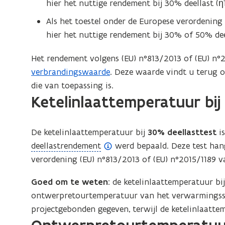
hier het nuttige rendement bij 30% deellast (η
Als het toestel onder de Europese verordening
hier het nuttige rendement bij 30% of 50% deel
Het rendement volgens (EU) n°813/2013 of (EU) n°
verbrandingswaarde
. Deze waarde vindt u terug o
die van toepassing is.
Ketelinlaattemperatuur bij
De ketelinlaattemperatuur bij
30% deellasttest
is
(
deellastrendement
werd bepaald. Deze test hang
o
verordening (EU) n°813/2013 of (EU) n°2015/1189 va
p
Goed om te weten
: de ketelinlaattemperatuur bij
e
ontwerpretourtemperatuur van het verwarmingssys
n
projectgebonden gegeven, terwijl de ketelinlaatte
d