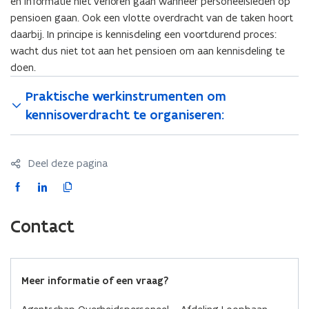
en informatie niet verloren gaan wanneer personeelsleden op
pensioen gaan. Ook een vlotte overdracht van de taken hoort
daarbij. In principe is kennisdeling een voortdurend proces:
wacht dus niet tot aan het pensioen om aan kennisdeling te
doen.
Praktische werkinstrumenten om
kennisoverdracht te organiseren:
Deel deze pagina
F
L
K
a
i
o
c
n
p
Contact
e
k
i
b
e
e
o
d
e
Meer informatie of een vraag?
o
i
r
k
n
l