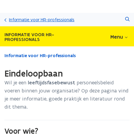
Overslaan
Zoeken
en
Informatie voor HR-professionals
naar
de
INFORMATIE VOOR HR-
Menu
inhoud
PROFESSIONALS
gaan
Gedaan
Informatie voor HR-professionals
met
laden.
Eindeloopbaan
U
bevindt
Wil je een
leeftijdsfasebewust
personeelsbeleid
zich
voeren binnen jouw organisatie? Op deze pagina vind
op:
je
meer informatie, goede praktijk en literatuur rond
Eindeloopbaan
dit thema.
Voor wie?