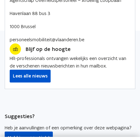
Agentschap Overheidspersoneel – Afdeling Loopbaan
o
o
i
p
p
n
Havenlaan 88 bus 3
e
e
k
n
1000 Brussel
n
n
t
t
a
personeelsmobiliteit@vlaanderen.be
i
i
a
Blijf op de hoogte
n
n
r
n
n
k
HR-professionals ontvangen wekelijks een overzicht van
i
i
l
de verschenen nieuwsberichten in hun mailbox.
e
e
e
Lees alle nieuws
u
u
m
w
w
b
v
v
o
e
e
r
n
n
d
Suggesties?
s
s
t
t
Heb je aanvullingen of een opmerking over deze webpagina?
e
e
Meld je suggestie(s)
r
r