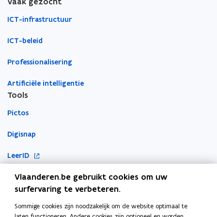
nieuw
Vaak gezocht
e
e
r
t
venster
n
n
d
ICT-infrastructuur
e
s
s
r
t
t
ICT-beleid
)
e
e
r
r
Professionalisering
Artificiële intelligentie
Tools
Pictos
Digisnap
o
LeerID
p
o
Vlaanderen.be gebruikt cookies om uw
KlasCement
e
p
surfervaring te verbeteren.
n
Cyberveilig op school
e
t
Sommige cookies zijn noodzakelijk om de website optimaal te
Ook interessant
n
i
laten functioneren. Andere cookies zijn optioneel en worden