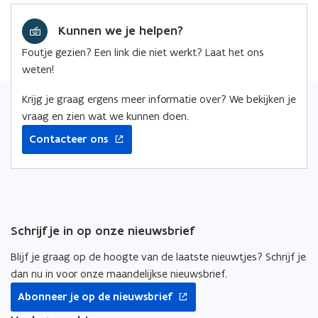
a
e
k
i
n
Kunnen we je helpen?
b
e
e
d
o
d
e
Foutje gezien? Een link die niet werkt? Laat het ons
o
o
i
r
weten!
p
k
n
l
e
o
o
i
Krijg je graag ergens meer informatie over? We bekijken je
n
p
p
n
vraag en zien wat we kunnen doen.
t
e
e
k
Contacteer ons
i
n
n
n
n
t
t
a
n
i
i
a
i
n
n
r
e
n
n
k
Schrijf je in op onze nieuwsbrief
u
i
i
l
w
e
e
e
Blijf je graag op de hoogte van de laatste nieuwtjes? Schrijf je
v
u
u
m
dan nu in voor onze maandelijkse nieuwsbrief.
e
w
w
b
opent
Abonneer je op de nieuwsbrief
n
v
v
o
in
s