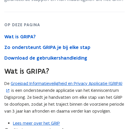
privacy
in
het
onderwijs
OP DEZE PAGINA
Wat is GRIPA?
Zo ondersteunt GRIPA je bij elke stap
Download de gebruikershandleiding
Wat is GRIPA?
De
Groeipad Informatieveiligheid en Privacy Applicatie (GRIPA)
(
is een ondersteunende applicatie van het Kenniscentrum
o
Digisprong. Ze biedt je handvatten om elke stap van het GRIP
p
te doorlopen, zodat je het traject binnen de voorziene periode
e
van 3 jaar kan afronden en daarna verder kan opvolgen.
n
t
Lees meer over het GRIP
i