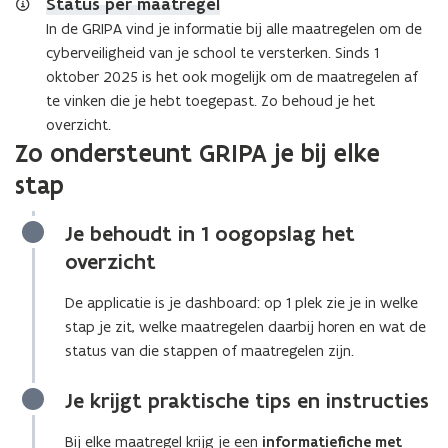
Status per maatregel
n
In de GRIPA vind je informatie bij alle maatregelen om de
n
cyberveiligheid van je school te versterken. Sinds 1
i
oktober 2025 is het ook mogelijk om de maatregelen af
e
te vinken die je hebt toegepast. Zo behoud je het
u
overzicht.
w
Zo ondersteunt GRIPA je bij elke
v
stap
e
n
s
Je behoudt in 1 oogopslag het
t
overzicht
e
r
De applicatie is je dashboard: op 1 plek zie je in welke
)
stap je zit, welke maatregelen daarbij horen en wat de
status van die stappen of maatregelen zijn.
Je krijgt praktische tips en instructies
Bij elke maatregel krijg je een
informatiefiche met