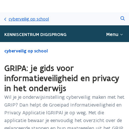
Overslaan
Zoeken
en
cyberveilig op school
naar
de
Menu
KENNISCENTRUM DIGISPRONG
inhoud
gaan
Gedaan
cyberveilig op school
met
laden.
GRIPA: je gids voor
U
bevindt
informatieveiligheid en privacy
zich
in het onderwijs
op:
GRIPA:
Wil je je onderwijsinstelling cyberveilig maken met het
je
GRIP? Dan helpt de Groeipad Informatieveiligheid en
gids
voor
Privacy Applicatie (GRIPA) je op weg. Met die
informatieveiligheid
applicatie bewaar je eenvoudig het overzicht over de
en
gelanceerde stappen en hun maatregelen uit het GRIP.