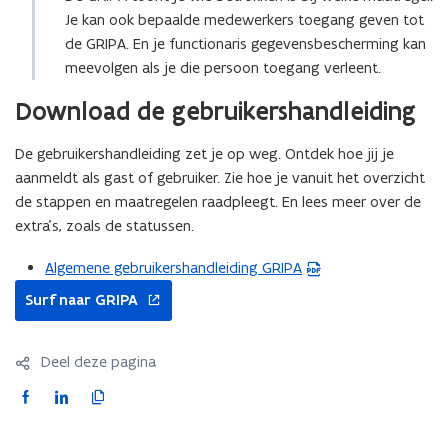
Je kan ook bepaalde medewerkers toegang geven tot
de GRIPA. En je functionaris gegevensbescherming kan
meevolgen als je die persoon toegang verleent.
Download de gebruikershandleiding
De gebruikershandleiding zet je op weg. Ontdek hoe jij je
aanmeldt als gast of gebruiker. Zie hoe je vanuit het overzicht
de stappen en maatregelen raadpleegt. En lees meer over de
extra’s, zoals de statussen.
Algemene gebruikershandleiding GRIPA
(
opent
P
Surf naar GRIPA
in
D
nieuw
F
venster
Deel deze pagina
b
e
F
L
K
s
a
i
o
t
c
n
p