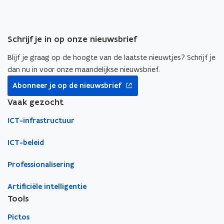
i
i
a
n
n
r
n
n
k
Schrijf je in op onze nieuwsbrief
i
i
l
e
e
e
Blijf je graag op de hoogte van de laatste nieuwtjes? Schrijf je
u
u
m
dan nu in voor onze maandelijkse nieuwsbrief.
w
w
b
opent
Abonneer je op de nieuwsbrief
v
v
o
in
nieuw
Vaak gezocht
e
e
r
venster
n
n
d
ICT-infrastructuur
s
s
t
t
ICT-beleid
e
e
r
r
Professionalisering
Artificiële intelligentie
Tools
Pictos