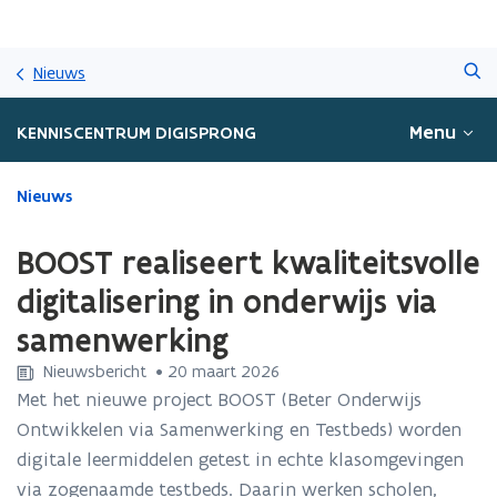
Overslaan
Zoeken
en
Nieuws
naar
de
Menu
KENNISCENTRUM DIGISPRONG
inhoud
gaan
Gedaan
Nieuws
met
laden.
BOOST realiseert kwaliteitsvolle
U
bevindt
digitalisering in onderwijs via
zich
samenwerking
op:
BOOST
Nieuwsbericht
 •
20 maart 2026
realiseert
Met het nieuwe project BOOST (Beter Onderwijs
kwaliteitsvolle
Ontwikkelen via Samenwerking en Testbeds) worden
digitalisering
in
digitale leermiddelen getest in echte klasomgevingen
onderwijs
via zogenaamde testbeds. Daarin werken scholen,