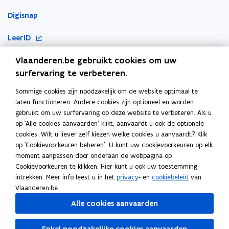
Digisnap
o
LeerID
p
Vlaanderen.be gebruikt cookies om uw
o
KlasCement
e
p
surfervaring te verbeteren.
n
Cyberveilig op school
e
t
Sommige cookies zijn noodzakelijk om de website optimaal te
Ook interessant
n
i
laten functioneren. Andere cookies zijn optioneel en worden
t
n
gebruikt om uw surfervaring op deze website te verbeteren. Als u
E-inclusie
i
n
op 'Alle cookies aanvaarden' klikt, aanvaardt u ook de optionele
n
cookies. Wilt u liever zelf kiezen welke cookies u aanvaardt? Klik
i
Inspiratiegids computationeel denken en programmeren
op 'Cookievoorkeuren beheren'. U kunt uw cookievoorkeuren op elk
n
e
moment aanpassen door onderaan de webpagina op
i
ICT-coördinatie
u
Cookievoorkeuren te klikken. Hier kunt u ook uw toestemming
e
w
intrekken. Meer info leest u in het
privacy
- en
cookiebeleid
van
Toegankelijkheidsverklaring
u
v
Vlaanderen.be.
w
e
Alle cookies aanvaarden
v
n
e
s