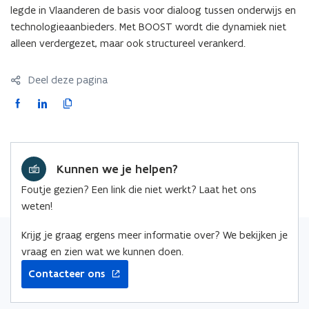
legde in Vlaanderen de basis voor dialoog tussen onderwijs en
technologieaanbieders. Met BOOST wordt die dynamiek niet
alleen verdergezet, maar ook structureel verankerd.
Deel deze pagina
F
L
K
a
i
o
c
n
p
e
k
i
Kunnen we je helpen?
b
e
e
o
d
e
Foutje gezien? Een link die niet werkt? Laat het ons
o
i
r
weten!
k
n
l
o
o
i
Krijg je graag ergens meer informatie over? We bekijken je
p
p
n
vraag en zien wat we kunnen doen.
e
e
k
Contacteer ons
n
n
n
t
t
a