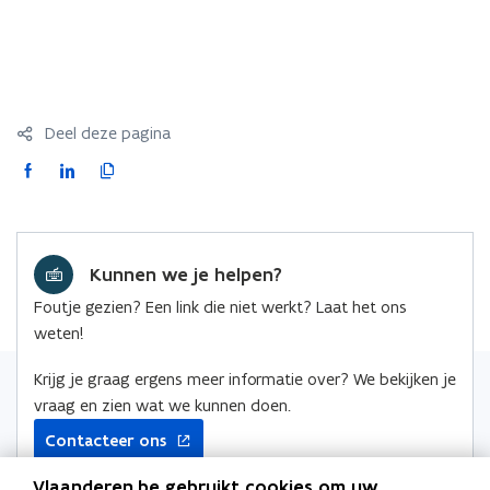
Deel deze pagina
F
L
K
a
i
o
c
n
p
e
k
i
Kunnen we je helpen?
b
e
e
o
d
e
Foutje gezien? Een link die niet werkt? Laat het ons
o
i
r
weten!
k
n
l
o
o
i
Krijg je graag ergens meer informatie over? We bekijken je
p
p
n
vraag en zien wat we kunnen doen.
e
e
k
Contacteer ons
n
n
n
t
t
a
Vlaanderen.be gebruikt cookies om uw