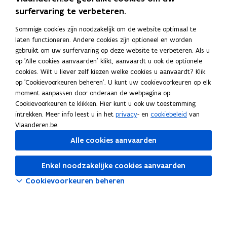
i
i
a
surfervaring te verbeteren.
n
n
r
Sommige cookies zijn noodzakelijk om de website optimaal te
n
n
k
laten functioneren. Andere cookies zijn optioneel en worden
Schrijf je in op onze nieuwsbrief
i
i
l
gebruikt om uw surfervaring op deze website te verbeteren. Als u
e
e
e
Blijf je graag op de hoogte van de laatste nieuwtjes? Schrijf je
op 'Alle cookies aanvaarden' klikt, aanvaardt u ook de optionele
u
u
m
cookies. Wilt u liever zelf kiezen welke cookies u aanvaardt? Klik
dan nu in voor onze maandelijkse nieuwsbrief.
w
w
b
op 'Cookievoorkeuren beheren'. U kunt uw cookievoorkeuren op elk
opent
Abonneer je op de nieuwsbrief
moment aanpassen door onderaan de webpagina op
v
v
o
in
Cookievoorkeuren te klikken. Hier kunt u ook uw toestemming
nieuw
Vaak gezocht
e
e
r
intrekken. Meer info leest u in het
privacy
- en
cookiebeleid
van
venster
n
n
d
ICT-infrastructuur
Vlaanderen.be.
s
s
Alle cookies aanvaarden
t
t
ICT-beleid
e
e
Enkel noodzakelijke cookies aanvaarden
r
r
Professionalisering
Cookievoorkeuren beheren
Artificiële intelligentie
Tools
Pictos