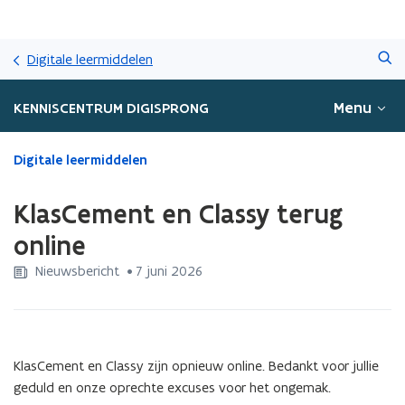
Overslaan
Zoeken
en
Digitale leermiddelen
naar
de
Menu
KENNISCENTRUM DIGISPRONG
inhoud
gaan
Gedaan
Digitale leermiddelen
met
laden.
KlasCement en Classy terug
U
bevindt
online
zich
Nieuwsbericht
 •
7 juni 2026
op:
KlasCement
en
Classy
terug
KlasCement en Classy zijn opnieuw online. Bedankt voor jullie
online
geduld en onze oprechte excuses voor het ongemak.