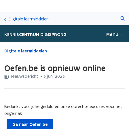
Overslaan
Zoeken
en
Digitale leermiddelen
naar
de
Menu
KENNISCENTRUM DIGISPRONG
inhoud
gaan
Gedaan
Digitale leermiddelen
met
laden.
Oefen.be is opnieuw online
U
bevindt
Nieuwsbericht
 •
6 juni 2026
zich
op:
Oefen.be
is
opnieuw
Bedankt voor jullie geduld en onze oprechte excuses voor het
online
ongemak.