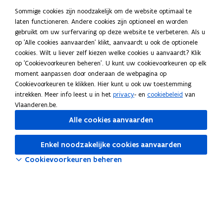
n
n
k
Sommige cookies zijn noodzakelijk om de website optimaal te
Schrijf je in op onze nieuwsbrief
i
i
l
laten functioneren. Andere cookies zijn optioneel en worden
e
e
e
gebruikt om uw surfervaring op deze website te verbeteren. Als u
Blijf je graag op de hoogte van de laatste nieuwtjes? Schrijf je
op 'Alle cookies aanvaarden' klikt, aanvaardt u ook de optionele
u
u
m
dan nu in voor onze maandelijkse nieuwsbrief.
cookies. Wilt u liever zelf kiezen welke cookies u aanvaardt? Klik
w
w
b
opent
Abonneer je op de nieuwsbrief
op 'Cookievoorkeuren beheren'. U kunt uw cookievoorkeuren op elk
v
v
o
in
moment aanpassen door onderaan de webpagina op
nieuw
Vaak gezocht
e
e
r
Cookievoorkeuren te klikken. Hier kunt u ook uw toestemming
venster
n
n
d
intrekken. Meer info leest u in het
privacy
- en
cookiebeleid
van
ICT-infrastructuur
s
s
Vlaanderen.be.
t
t
ICT-beleid
Alle cookies aanvaarden
e
e
r
r
Professionalisering
Enkel noodzakelijke cookies aanvaarden
Cookievoorkeuren beheren
Artificiële intelligentie
Tools
Pictos
Digisnap