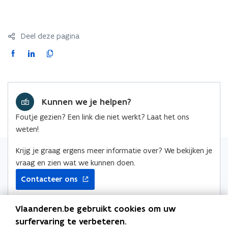
Deel deze pagina
F
L
K
a
i
o
c
n
p
e
k
i
Kunnen we je helpen?
b
e
e
o
d
e
Foutje gezien? Een link die niet werkt? Laat het ons
o
i
r
weten!
k
n
l
o
o
i
Krijg je graag ergens meer informatie over? We bekijken je
p
p
n
vraag en zien wat we kunnen doen.
e
e
k
Contacteer ons
n
n
n
t
t
a
Vlaanderen.be gebruikt cookies om uw
i
i
a
surfervaring te verbeteren.
n
n
r