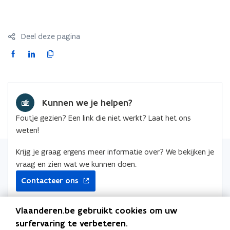
Deel deze pagina
F
L
K
a
i
o
c
n
p
e
k
i
Kunnen we je helpen?
b
e
e
o
d
e
Foutje gezien? Een link die niet werkt? Laat het ons
o
i
r
weten!
k
n
l
o
o
i
Krijg je graag ergens meer informatie over? We bekijken je
p
p
n
vraag en zien wat we kunnen doen.
e
e
k
Contacteer ons
n
n
n
t
t
a
Vlaanderen.be gebruikt cookies om uw
i
i
a
surfervaring te verbeteren.
n
n
r