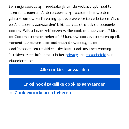
n
n
k
Sommige cookies zijn noodzakelijk om de website optimaal te
Schrijf je in op onze nieuwsbrief
i
i
l
laten functioneren. Andere cookies zijn optioneel en worden
e
e
e
gebruikt om uw surfervaring op deze website te verbeteren. Als u
Blijf je graag op de hoogte van de laatste nieuwtjes? Schrijf je
op 'Alle cookies aanvaarden' klikt, aanvaardt u ook de optionele
u
u
m
dan nu in voor onze maandelijkse nieuwsbrief.
cookies. Wilt u liever zelf kiezen welke cookies u aanvaardt? Klik
w
w
b
opent
Abonneer je op de nieuwsbrief
op 'Cookievoorkeuren beheren'. U kunt uw cookievoorkeuren op elk
v
v
o
in
moment aanpassen door onderaan de webpagina op
nieuw
Vaak gezocht
e
e
r
Cookievoorkeuren te klikken. Hier kunt u ook uw toestemming
venster
n
n
d
intrekken. Meer info leest u in het
privacy
- en
cookiebeleid
van
ICT-infrastructuur
s
s
Vlaanderen.be.
t
t
ICT-beleid
Alle cookies aanvaarden
e
e
r
r
Professionalisering
Enkel noodzakelijke cookies aanvaarden
Cookievoorkeuren beheren
Artificiële intelligentie
Tools
Pictos
Digisnap