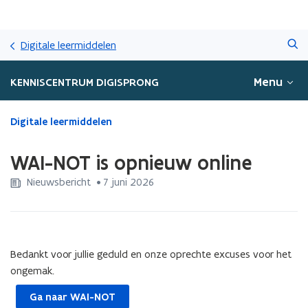
Overslaan
Zoeken
en
Digitale leermiddelen
naar
de
Menu
KENNISCENTRUM DIGISPRONG
inhoud
gaan
Gedaan
Digitale leermiddelen
met
laden.
WAI-NOT is opnieuw online
U
bevindt
Nieuwsbericht
 •
7 juni 2026
zich
op:
WAI-
NOT
is
Bedankt voor jullie geduld en onze oprechte excuses voor het
opnieuw
ongemak.
online