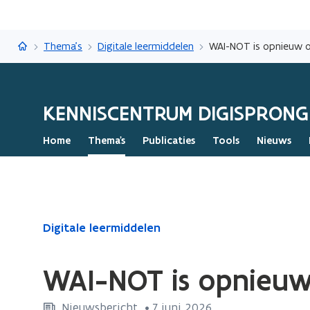
Kenniscentrum Digisprong
Thema's
Digitale leermiddelen
WAI-NOT is opnieuw o
KENNISCENTRUM DIGISPRONG
Home
Thema's
Publicaties
Tools
Nieuws
Gedaan
Digitale leermiddelen
met
laden.
WAI-NOT is opnieuw
U
bevindt
Nieuwsbericht
 •
7 juni 2026