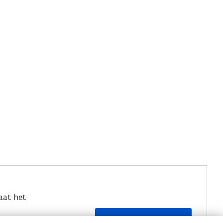
aat het
Contacteer ons