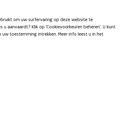
er? We
 doen.
ebruikt om uw surfervaring op deze website te
ies u aanvaardt? Klik op 'Cookievoorkeuren beheren'. U kunt
uw toestemming intrekken. Meer info leest u in het
Ook interessant
E-inclusie
Inspiratiegids computationeel denken
en programmeren
ICT-coördinatie
Toegankelijkheidsverklaring