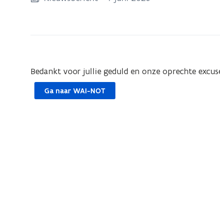
zich
op:
WAI-
NOT
is
Bedankt voor jullie geduld en onze oprechte excu
opnieuw
online