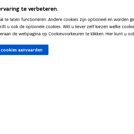
Krijg je graag ergens meer informatie ov
rvaring te verbeteren.
bekijken je vraag en zien wat we kunnen
 te laten functioneren. Andere cookies zijn optioneel en worden g
ardt u ook de optionele cookies. Wilt u liever zelf kiezen welke cook
an de webpagina op Cookievoorkeuren te klikken. Hier kunt u ook 
 cookies aanvaarden
zocht
Tools
structuur
Pictos
Digisnap
o
alisering
LeerID
p
o
 intelligentie
e
KlasCement
p
n
e
Cyberveilig op school
t