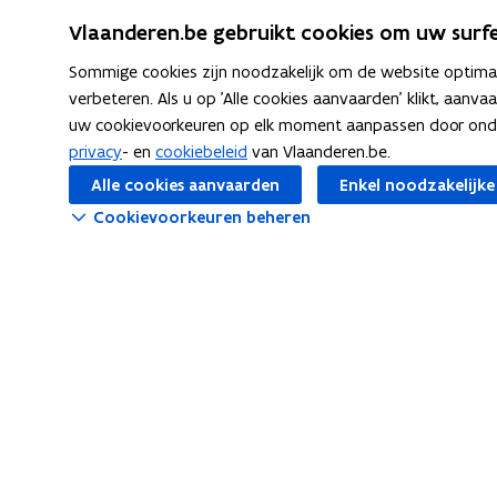
o
o
i
Vlaanderen.be gebruikt cookies om uw surfe
p
p
n
Sommige cookies zijn noodzakelijk om de website optimaal
e
e
k
verbeteren. Als u op 'Alle cookies aanvaarden' klikt, aanva
n
n
n
uw cookievoorkeuren op elk moment aanpassen door ondera
t
t
a
privacy
- en
cookiebeleid
van Vlaanderen.be.
i
i
a
Alle cookies aanvaarden
Enkel noodzakelijke
n
n
r
Cookievoorkeuren beheren
n
n
k
Schrijf je in op onze nieuwsbrief
Vaak ge
i
i
l
Blijf je graag op de hoogte van de
ICT-infra
e
e
e
laatste nieuwtjes? Schrijf je dan nu
u
u
m
ICT-beleid
in voor onze maandelijkse
w
w
b
nieuwsbrief.
Profession
v
v
o
opent
Abonneer je op de nieuwsbrief
e
e
r
in
Artificiële
n
n
d
nieuw
s
s
venster