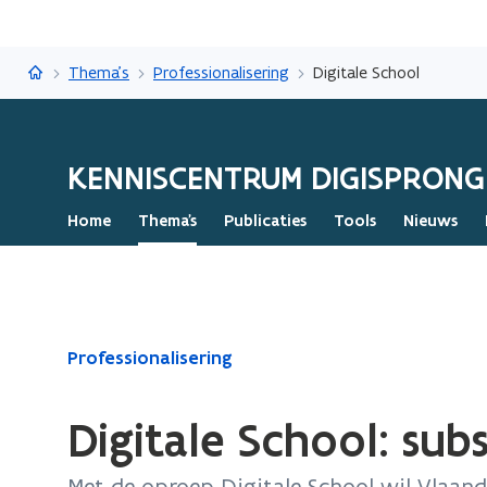
Kenniscentrum Digisprong
Thema's
Professionalisering
Digitale School
KENNISCENTRUM DIGISPRONG
Home
Thema's
Publicaties
Tools
Nieuws
Gedaan
Professionalisering
met
laden.
Digitale School: sub
U
bevindt
Met de oproep Digitale School wil Vlaand