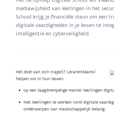
zich
mediawijsheid van leerlingen in het secun
op:
School krijg je financiële steun om een t
Digitale
School:
digitale vaardigheden in je lessen te integ
subsidie
intelligentie en cyberveiligheid.
om
digitale
leertrajecten
uit
te
Het doel van zo’n traject? Leraren(teams)
werken
helpen om in hun lessen:
op een laagdrempelige manier leerlingen digit
met leerlingen te werken rond digitale vaardi
onderwerpen van maatschappelijk belang.