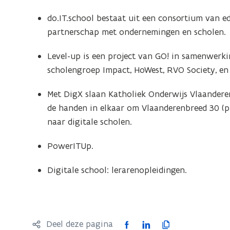
do.IT.school bestaat uit een consortium van 
partnerschap met ondernemingen en scholen.
Level-up is een project van GO! in samenwerki
scholengroep Impact, HoWest, RVO Society, en
Met DigX slaan Katholiek Onderwijs Vlaandere
de handen in elkaar om Vlaanderenbreed 30 (pi
naar digitale scholen.
PowerITUp.
Digitale school: lerarenopleidingen.
F
L
K
Deel deze pagina