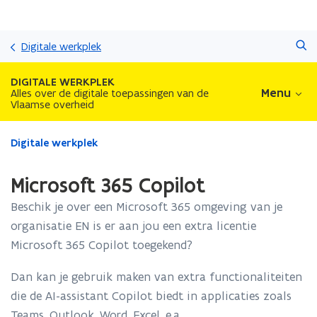
Overslaan
Zoeken
en
Digitale werkplek
naar
de
DIGITALE WERKPLEK
inhoud
Menu
Alles over de digitale toepassingen van de
Vlaamse overheid
gaan
Gedaan
Digitale werkplek
met
laden.
Microsoft 365 Copilot
U
bevindt
Beschik je over een Microsoft 365 omgeving van je
zich
organisatie EN is er aan jou een extra licentie
op:
Microsoft 365 Copilot toegekend?
Microsoft
365
Copilot
Dan kan je gebruik maken van extra functionaliteiten
die de AI-assistant Copilot biedt in applicaties zoals
Teams, Outlook, Word, Excel, e.a.