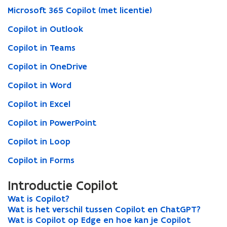
Microsoft 365 Copilot (met licentie)
Copilot in Outlook
Copilot in Teams
Copilot in OneDrive
Copilot in Word
Copilot in Excel
Copilot in PowerPoint
Copilot in Loop
Copilot in Forms
Introductie Copilot
W
Wat is Copilot?
W
a
W
Wat is het verschil tussen Copilot en ChatGPT?
a
W
t
a
W
Wat is Copilot op Edge en hoe kan je Copilot
t
a
W