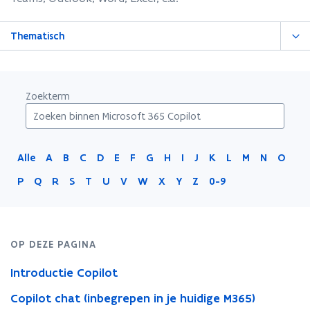
Thematisch
Zoekterm
Alle
A
B
C
D
E
F
G
H
I
J
K
L
M
N
O
P
Q
R
S
T
U
V
W
X
Y
Z
0-9
OP DEZE PAGINA
Introductie Copilot
Copilot chat (inbegrepen in je huidige M365)