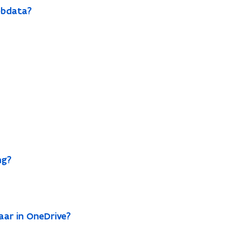
ebdata?
ng?
aar in OneDrive?