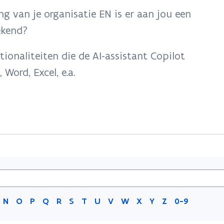
g van je organisatie EN is er aan jou een
gekend?
ionaliteiten die de AI-assistant Copilot
Word, Excel, e.a.
N
O
P
Q
R
S
T
U
V
W
X
Y
Z
0-9