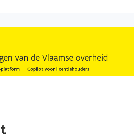
Overslaan
en
naar
de
inhoud
gaan
ingen van de Vlaamse overheid
-platform
Copilot voor licentiehouders
ot