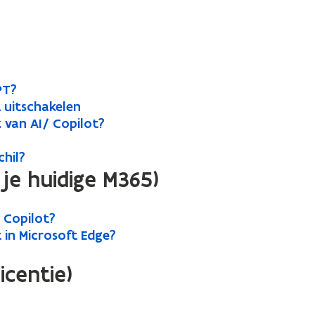
PT?
t uitschakelen
 van AI/ Copilot?
chil?
 je huidige M365)
n Copilot?
 in Microsoft Edge?
icentie)