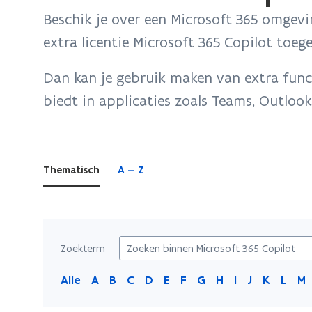
bevindt
Beschik je over een Microsoft 365 omgevin
zich
extra licentie Microsoft 365 Copilot toe
op:
Microsoft
Dan kan je gebruik maken van extra funct
365
biedt in applicaties zoals Teams, Outlook, 
Copilot
Thematisch
A — Z
Zoekterm
Alle
A
B
C
D
E
F
G
H
I
J
K
L
M