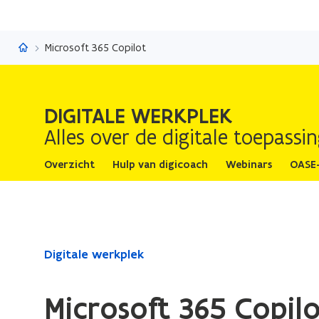
Digitale werkplek
Microsoft 365 Copilot
DIGITALE WERKPLEK
Alles over de digitale toepass
Overzicht
Hulp van digicoach
Webinars
OASE
Gedaan
Digitale werkplek
met
laden.
Microsoft 365 Copil
U