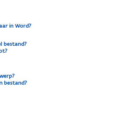
kaar in Word?
cel bestand?
ot?
rwerp?
en bestand?