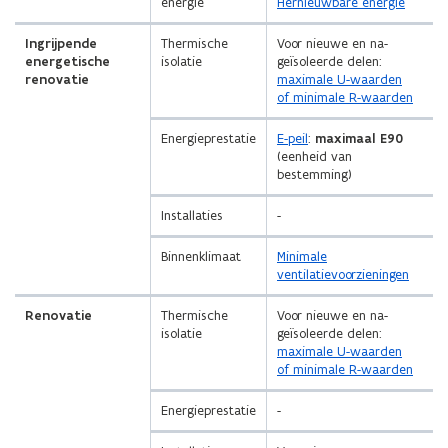
energie
Hernieuwbare energie
Ingrijpende
Thermische
Voor nieuwe en na-
energetische
isolatie
geïsoleerde delen:
renovatie
maximale U-waarden
of minimale R-waarden
Energieprestatie
E-peil
:
maximaal E90
(eenheid van
bestemming)
Installaties
-
Binnenklimaat
Minimale
ventilatievoorzieningen
Renovatie
Thermische
Voor nieuwe en na-
isolatie
geïsoleerde delen:
maximale U-waarden
of minimale R-waarden
Energieprestatie
-