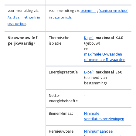
Voor meer uitleg, zie:
Voor meer uitleg zie:
Bestemming ‘Kantoor en school’
Aard van het werk in
in deze periode
.
deze periode
.
Nieuwbouw (of
Thermische
K-peil
:
maximaal K40
gelijkwaardig)
isolatie
(gebouw)
en
maximale U-waarden
of minimale R-waarden
Energieprestatie
E-peil
:
maximaal E60
(eenheid van
bestemming)
Netto-
-
energiebehoefte
Binnenklimaat
Minimale
ventilatievoorzieningen
Hernieuwbare
Minimumaandeel