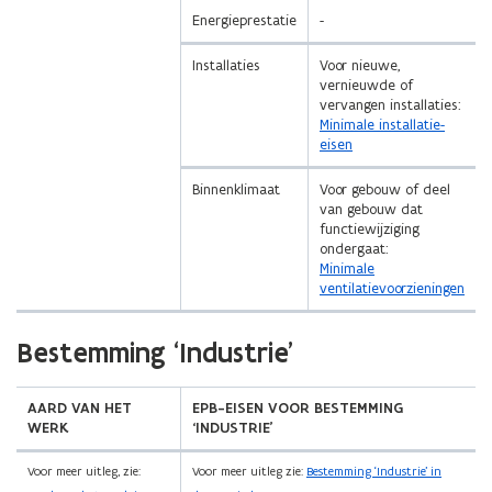
Energieprestatie
-
Installaties
Voor nieuwe,
vernieuwde of
vervangen installaties:
Minimale installatie-
eisen
Binnenklimaat
Voor gebouw of deel
van gebouw dat
functiewijziging
ondergaat:
Minimale
ventilatievoorzieningen
(Scroll
(Scroll
Bestemming ‘Industrie’
links)
rechts)
AARD VAN HET
EPB-EISEN VOOR BESTEMMING
WERK
‘INDUSTRIE’
Voor meer uitleg, zie:
Voor meer uitleg zie:
Bestemming ‘Industrie’ in