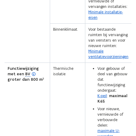
vernieuwde of
vervangen installaties:
Minimale installatie-
eisen
Binnenklimaat
Voor bestaande
ruimten bij vervanging
van vensters en voor
nieuwe ruimten:
Minimale
ventilatievoorzieningen
Functiewijziging
Thermische
Voor gebouw of
(
met een
BV
isolatie
deel van gebouw
o
groter dan 800 m³
dat
p
functiewijziging
e
ondergaat:
n
K-peil
:
maximaal
d
K65
e
Voor nieuwe,
f
vernieuwde of
i
verbouwde
n
delen:
i
maximale U-
t