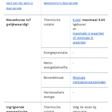
Aard van het werk in
bestemming in deze periode
.
deze periode
.
Nieuwbouw (of
Thermische
K-peil
:
maximaal K40
gelijkwaardig)
isolatie
(gebouw)
en
maximale U-waarden
of minimale R-
waarden
Energieprestatie
-
Netto-
-
energiebehoefte
Binnenklimaat
Minimale
ventilatievoorzieningen
Hernieuwbare
-
energie
Ingrijpende
Thermische
Volg de eisen bij
energetische
isolatie
renovatie