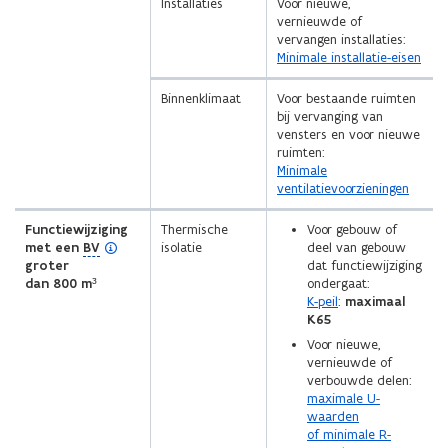
Installaties
Voor nieuwe,
vernieuwde of
vervangen installaties:
Minimale installatie-eisen
Binnenklimaat
Voor bestaande ruimten
bij vervanging van
vensters en voor nieuwe
ruimten:
Minimale
ventilatievoorzieningen
Functiewijziging
Thermische
Voor gebouw of
(
met een
BV
isolatie
deel van gebouw
o
groter
dat functiewijziging
p
dan 800 m³
ondergaat:
e
K-peil
:
maximaal
n
K65
d
Voor nieuwe,
e
vernieuwde of
f
verbouwde delen:
i
maximale U-
n
waarden
i
of minimale R-
t