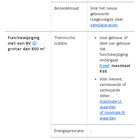
Binnenklimaat
Voor het nieuw
gebouwde
toegevoegde deel:
ventilatie-eisen
Functiewijziging
Thermische
Voor gebouw of
(
met een
BV
isolatie
deel van gebouw
o
groter dan 800 m³
dat
p
functiewijziging
e
ondergaat:
n
K-peil
:
maximaal
d
K65
e
Voor nieuwe,
f
vernieuwde of
i
verbouwde
n
delen:
i
maximale U-
t
waarden
i
of minimale R-
e
waarden
)
Energieprestatie
-