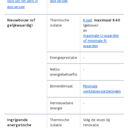
Aard van het werk in
deze periode
.
deze periode
.
Nieuwbouw (of
Thermische
K-peil
:
maximaal K40
gelijkwaardig)
isolatie
(gebouw)
en
maximale U-waarden
of minimale R-
waarden
Energieprestatie
-
Netto-
-
energiebehoefte
Binnenklimaat
Minimale
ventilatievoorzieningen
Hernieuwbare
-
energie
Ingrijpende
Thermische
Volg de eisen bij
energetische
isolatie
renovatie