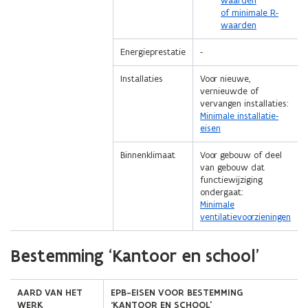
waarden
i
of minimale R-
e
waarden
)
Energieprestatie
-
Installaties
Voor nieuwe,
vernieuwde of
vervangen installaties:
Minimale installatie-
eisen
Binnenklimaat
Voor gebouw of deel
van gebouw dat
functiewijziging
ondergaat:
Minimale
ventilatievoorzieningen
(Scroll
(Scroll
Bestemming ‘Kantoor en school'
links)
rechts)
AARD VAN HET
EPB-EISEN VOOR BESTEMMING
WERK
‘KANTOOR EN SCHOOL’