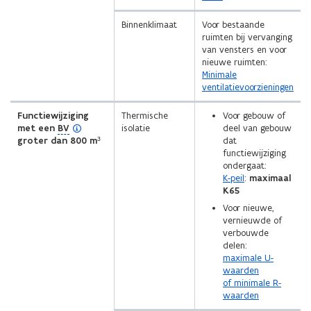
Binnenklimaat
Voor bestaande
ruimten bij vervanging
van vensters en voor
nieuwe ruimten:
Minimale
ventilatievoorzieningen
Functiewijziging
Thermische
Voor gebouw of
(
met een
BV
isolatie
deel van gebouw
o
groter dan 800 m³
dat
p
functiewijziging
e
ondergaat:
n
K-peil
:
maximaal
d
K65
e
Voor nieuwe,
f
vernieuwde of
i
verbouwde
n
delen:
i
maximale U-
t
waarden
i
of minimale R-
e
waarden
)