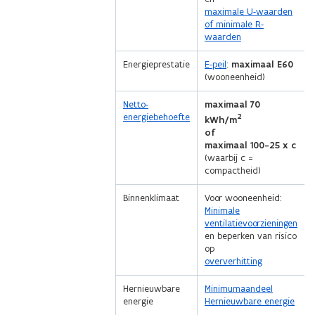
maximale U-waarden
of minimale R-
waarden
Energieprestatie
E-peil
:
maximaal E60
(wooneenheid)
Netto-
maximaal 70
energiebehoefte
2
kWh/m
of
maximaal 100-25 x c
(waarbij c =
compactheid)
Binnenklimaat
Voor wooneenheid:
Minimale
ventilatievoorzieningen
en beperken van risico
op
oververhitting
Hernieuwbare
Minimumaandeel
energie
Hernieuwbare energie