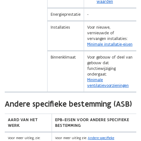
waarden
i
e
Energieprestatie
-
)
Installaties
Voor nieuwe,
vernieuwde of
vervangen installaties:
Minimale installatie-eisen
Binnenklimaat
Voor gebouw of deel van
gebouw dat
functiewijziging
ondergaat:
Minimale
ventilatievoorzieningen
(Scroll
(Scroll
Andere specifieke bestemming (ASB)
links)
rechts)
AARD VAN HET
EPB-EISEN VOOR ANDERE SPECIFIEKE
WERK
BESTEMMING
Voor meer uitleg, zie:
Voor meer uitleg zie:
Andere specifieke