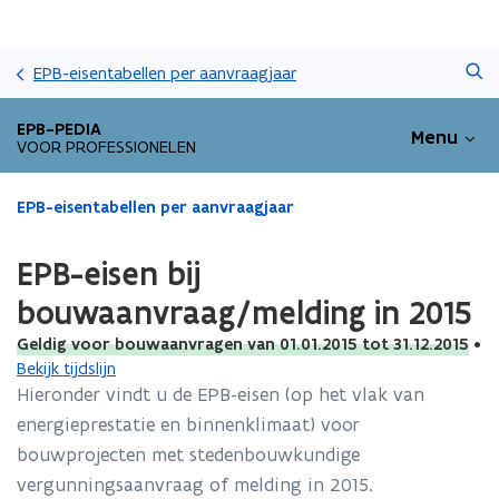
Overslaan
Zoeken
en
EPB-eisentabellen per aanvraagjaar
naar
de
EPB-PEDIA
Menu
inhoud
VOOR PROFESSIONELEN
gaan
Gedaan
EPB-eisentabellen per aanvraagjaar
met
laden.
EPB-eisen bij
U
bevindt
bouwaanvraag/melding in 2015
zich
Geldig voor bouwaanvragen van 01.01.2015 tot 31.12.2015
•
op:
Bekijk tijdslijn
EPB-
eisen
Hieronder vindt u de EPB-eisen (op het vlak van
bij
energieprestatie en binnenklimaat) voor
bouwaanvraag/melding
bouwprojecten met stedenbouwkundige
in
vergunningsaanvraag of melding in 2015.
2015