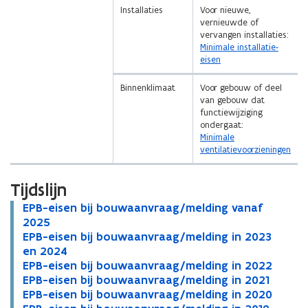
Installaties
Voor nieuwe,
vernieuwde of
vervangen installaties:
Minimale installatie-
eisen
Binnenklimaat
Voor gebouw of deel
van gebouw dat
functiewijziging
ondergaat:
Minimale
ventilatievoorzieningen
Tijdslijn
E
EPB-eisen bij bouwaanvraag/melding vanaf
E
P
2025
P
B
E
EPB-eisen bij bouwaanvraag/melding in 2023
B
E
-
P
en 2024
-
P
e
B
E
EPB-eisen bij bouwaanvraag/melding in 2022
e
B
E
i
-
P
E
EPB-eisen bij bouwaanvraag/melding in 2021
i
-
P
E
s
e
B
P
E
EPB-eisen bij bouwaanvraag/melding in 2020
s
e
B
P
E