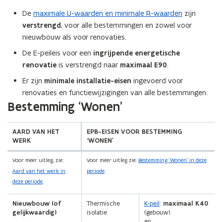
De
maximale U-waarden en minimale R-waarden
zijn
verstrengd
, voor alle bestemmingen en zowel voor
nieuwbouw als voor renovaties.
De E-peileis voor een
ingrijpende energetische
renovatie
is verstrengd naar
maximaal E90
.
Er zijn
minimale installatie-eisen
ingevoerd voor
renovaties en functiewijzigingen van alle bestemmingen.
(Scroll
(Scroll
Bestemming ‘Wonen'
links)
rechts)
AARD VAN HET
EPB-EISEN VOOR BESTEMMING
WERK
‘WONEN’
Voor meer uitleg, zie:
Voor meer uitleg zie:
Bestemming ‘Wonen’ in deze
Aard van het werk in
periode
.
deze periode
.
Nieuwbouw (of
Thermische
K-peil
:
maximaal K40
gelijkwaardig)
isolatie
(gebouw)
en