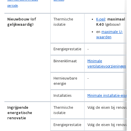
periode
.
Nieuwbouw (of
Thermische
K-peil
:
maximaal
gelijkwaardig)
isolatie
K40
(gebouw)
en
maximale U-
waarden
Energieprestatie
-
Binnenklimaat
Minimale
ventilatievoorzieningen
Hernieuwbare
-
energie
Installaties
Minimale installatie-eisen
Ingrijpende
Thermische
Volg de eisen bij renovati
energetische
isolatie
renovatie
Energieprestatie
Volg de eisen bij renovati