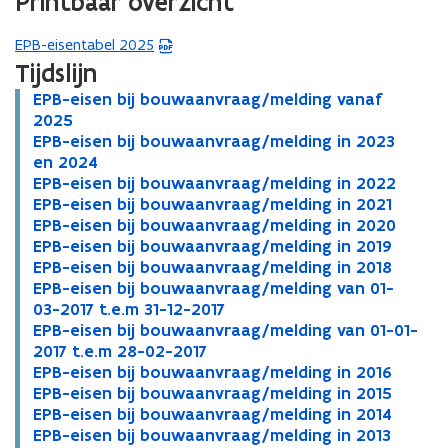
Printbaar overzicht
EPB-eisentabel 2025
(
Tijdslijn
P
D
E
EPB-eisen bij bouwaanvraag/melding vanaf
E
F
P
2025
P
B
E
EPB-eisen bij bouwaanvraag/melding in 2023
B
E
b
-
P
en 2024
-
P
e
e
B
E
EPB-eisen bij bouwaanvraag/melding in 2022
e
B
E
s
i
-
P
E
EPB-eisen bij bouwaanvraag/melding in 2021
i
-
P
E
t
s
e
B
P
E
EPB-eisen bij bouwaanvraag/melding in 2020
s
e
B
P
E
a
e
i
-
B
P
E
EPB-eisen bij bouwaanvraag/melding in 2019
e
i
-
B
P
E
n
n
s
e
-
B
P
E
EPB-eisen bij bouwaanvraag/melding in 2018
n
s
e
-
B
P
E
d
b
e
i
e
-
B
P
E
EPB-eisen bij bouwaanvraag/melding van 01-
b
e
i
e
-
B
P
E
i
n
s
i
e
-
B
P
03-2017 t.e.m 31-12-2017
i
n
s
i
e
-
B
P
o
j
b
e
s
i
e
-
B
E
EPB-eisen bij bouwaanvraag/melding van 01-01-
j
b
e
s
i
e
-
B
E
p
b
i
n
e
s
i
e
-
P
2017 t.e.m 28-02-2017
b
i
n
e
s
i
e
-
P
e
o
j
b
n
e
s
i
e
B
E
EPB-eisen bij bouwaanvraag/melding in 2016
o
j
b
n
e
s
i
e
B
E
n
u
b
i
b
n
e
s
i
-
P
E
EPB-eisen bij bouwaanvraag/melding in 2015
u
b
i
b
n
e
s
i
-
P
E
t
w
o
j
i
b
n
e
s
e
B
P
E
EPB-eisen bij bouwaanvraag/melding in 2014
w
o
j
i
b
n
e
s
e
B
P
E
i
a
u
b
j
i
b
n
e
i
-
B
P
E
EPB-eisen bij bouwaanvraag/melding in 2013
a
u
b
j
i
b
n
e
i
-
B
P
E