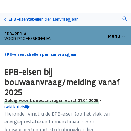
Overslaan
Zoeken
en
EPB-eisentabellen per aanvraagjaar
naar
de
EPB-PEDIA
Menu
inhoud
VOOR PROFESSIONELEN
gaan
Gedaan
EPB-eisentabellen per aanvraagjaar
met
laden.
EPB-eisen bij
U
bevindt
bouwaanvraag/melding vanaf
zich
2025
op:
EPB-
Geldig voor bouwaanvragen vanaf 01.01.2025
•
eisen
Bekijk tijdslijn
bij
Hieronder vindt u de EPB-eisen (op het vlak van
bouwaanvraag/melding
energieprestatie en binnenklimaat) voor
vanaf
2025
bouwprojecten met stedenbouwkundige