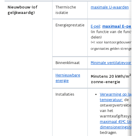
Nieuwbouw (of
Thermische
maximale U-waarden
gelijkwaardig)
isolatie
Energieprestatie
E-peil
:
maximaal E-peil
(
(in functie van de functi
delen)
(*): voor kantoorgebouwen va
organisaties gelden strengere 
Binnenklimaat
Minimale ventilatievoorzi
Hernieuwbare
2
Minstens 20 kWh/m
.j
energie
zonne-energie
Installaties
Verwarming op lage
temperatuur:
de
ontwerpvertrektemp
van het
warmteafgiftesyst
maximaal 45°C (zie
dimensioneringsnota
bedragen.