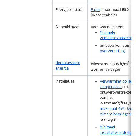
Energieprestatie
E-peil
:
maximaal E30
(wooneenheid)
Binnenklimaat
Voor wooneenheid:
Minimale
ventilatievoorzienin
en beperken van ris
oververhitting
Hernieuwbare
2
Minstens 15 kWh/m
.ja
energie
zonne-energie
Installaties
Verwarming op lage
temperatuur
: de
ontwerpvertrektemp
van het
warmteafgiftesyst
maximaal 45°C (zie
dimensioneringsnota
bedragen.
Minimaal
installatierendemen