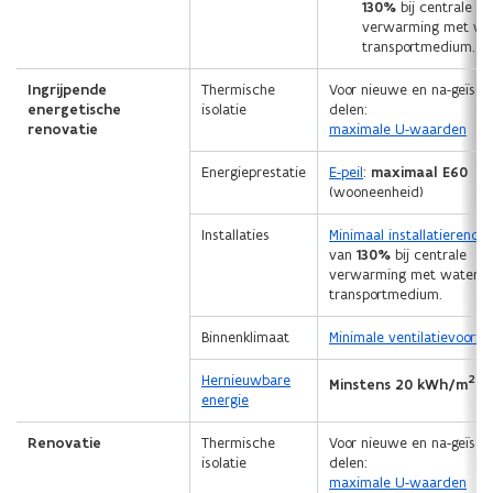
130%
bij centrale
verwarming met wat
transportmedium.
Ingrijpende
Thermische
Voor nieuwe en na-geïsol
energetische
isolatie
delen:
renovatie
maximale U-waarden
Energieprestatie
E-peil
:
maximaal E60
(wooneenheid)
Installaties
Minimaal installatierend
van
130%
bij centrale
verwarming met water a
transportmedium.
Binnenklimaat
Minimale ventilatievoorzi
Hernieuwbare
2
Minstens 20 kWh/m
.j
energie
Renovatie
Thermische
Voor nieuwe en na-geïsol
isolatie
delen:
maximale U-waarden