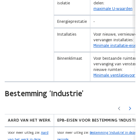
isolatie
delen:
maximale U-waarden
Energieprestatie
-
Installaties
Voor nieuwe, vernieuwde
vervangen installaties:
Minimale installatie-eisen
Binnenklimaat
Voor bestaande ruimten b
vervanging van vensters 
nieuwe ruimten:
Minimale ventilatievoorzi
Bestemming ‘Industrie’
(Scroll
(Scroll
links)
rechts)
AARD VAN HET WERK
EPB-EISEN VOOR BESTEMMING ‘INDUSTRIE
Voor meer uitleg, zie:
Aard
Voor meer uitleg zie:
Bestemming ‘Industrie’ in deze
van het werk in deze
periode
.