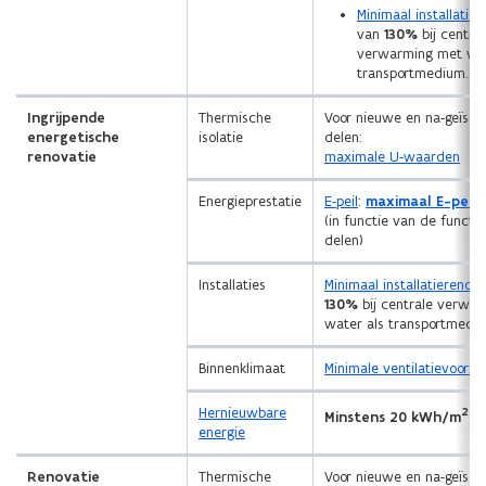
Minimaal installati
van
130%
bij centra
verwarming met wat
transportmedium.
Ingrijpende
Thermische
Voor nieuwe en na-geïsol
energetische
isolatie
delen:
renovatie
maximale U-waarden
Energieprestatie
E-peil
:
maximaal E-peil
(in functie van de functi
delen)
Installaties
Minimaal installatierend
130%
bij centrale verwa
water als transportmedi
Binnenklimaat
Minimale ventilatievoorzi
Hernieuwbare
2
Minstens 20 kWh/m
.j
energie
Renovatie
Thermische
Voor nieuwe en na-geïsol