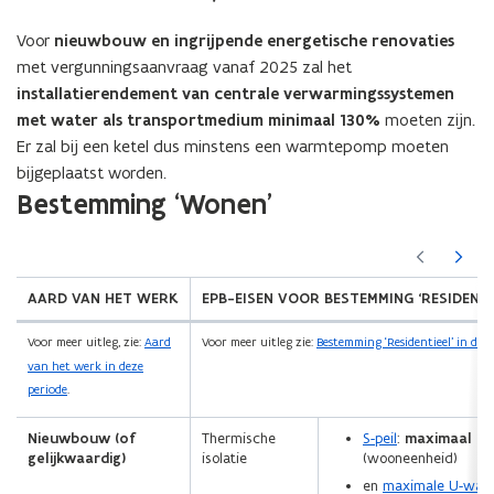
Voor
nieuwbouw en ingrijpende energetische renovaties
met vergunningsaanvraag vanaf 2025 zal het
installatierendement van centrale verwarmingssystemen
met water als transportmedium minimaal 130%
moeten zijn.
Er zal bij een ketel dus minstens een warmtepomp moeten
bijgeplaatst worden.
Bestemming ‘Wonen'
(Scroll
(Scroll
links)
rechts)
AARD VAN HET WERK
EPB-EISEN VOOR BESTEMMING ‘RESIDENTI
Voor meer uitleg, zie:
Aard
Voor meer uitleg zie:
Bestemming ‘Residentieel’ in dez
van het werk in deze
periode
.
Nieuwbouw (of
Thermische
S-peil
:
maximaal S
gelijkwaardig)
isolatie
(wooneenheid)
en
maximale U-waa