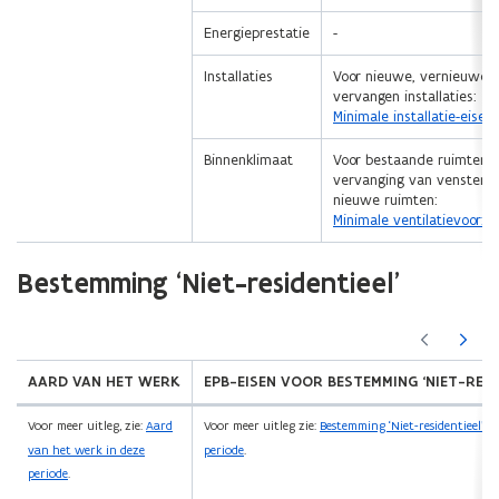
Energieprestatie
-
Installaties
Voor nieuwe, vernieuwde
vervangen installaties:
Minimale installatie-eisen
Binnenklimaat
Voor bestaande ruimten b
vervanging van vensters 
nieuwe ruimten:
Minimale ventilatievoorzi
Bestemming ‘Niet-residentieel'
(Scroll
(Scroll
links)
rechts)
AARD VAN HET WERK
EPB-EISEN VOOR BESTEMMING ‘NIET-RESI
Voor meer uitleg, zie:
Aard
Voor meer uitleg zie:
Bestemming ‘Niet-residentieel’ in
van het werk in deze
periode
.
periode
.