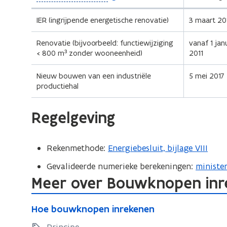
i
o
n
p
IER (ingrijpende energetische renovatie)
3 maart 20
e
i
n
Renovatie (bijvoorbeeld: functiewijziging
t
vanaf 1 jan
d
< 800 m³ zonder wooneenheid)
2011
e
i
f
e
Nieuw bouwen van een industriële
5 mei 2017
i
)
productiehal
n
i
t
Regelgeving
i
e
)
Rekenmethode:
Energiebesluit, bijlage VIII
Gevalideerde numerieke berekeningen:
minister
Meer over Bouwknopen in
H
H
Hoe bouwknopen inrekenen
o
o
e