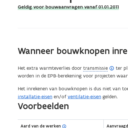
bevindt
Geldig voor bouwaanvragen vanaf 01.01.2011
zich
op:
Bouwknopen
inrekenen
Wanneer bouwknopen inr
(
Het extra warmteverlies door
transmissie
ter p
o
worden in de EPB-berekening voor projecten waa
p
Het inrekenen van bouwknopen is dus niet van toe
e
installatie-eisen
en/of
ventilatie-eisen
gelden.
n
(Scroll
(Scroll
Voorbeelden
d
links)
rechts)
e
f
(
Aard van de werken
Aanvraag