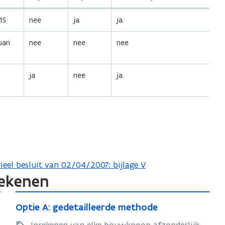
i
n
15
nee
ja
ja
i
uari
nee
t
nee
nee
i
e
ja
nee
ja
)
ieel besluit van 02/04/2007: bijlage V
rekenen
O
O
Optie A: gedetailleerde methode
p
p
t