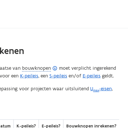
ekenen
(
laatse van
bouwknopen
moet verplicht ingerekend
o
rvoor een
K-peileis
, een
S-peileis
en/of
E-peileis
geldt.
p
passing voor projecten waar uitsluitend
U
-eisen
,
e
max
n
d
e
f
datum
K-peileis?
E-peileis?
Bouwknopen inrekenen?