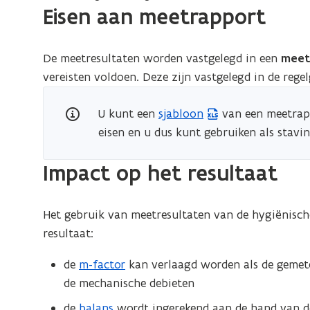
Eisen aan meetrapport
De meetresultaten worden vastgelegd in een
meet
vereisten voldoen. Deze zijn vastgelegd in de rege
U kunt een
sjabloon
van een meetrapp
(
eisen en u dus kunt gebruiken als stavi
E
x
Impact op het resultaat
c
e
l
Het gebruik van meetresultaten van de hygiënische
b
resultaat:
e
s
de
m-factor
kan verlaagd worden als de gemete
t
de mechanische debieten
a
de
balans
wordt ingerekend aan de hand van de