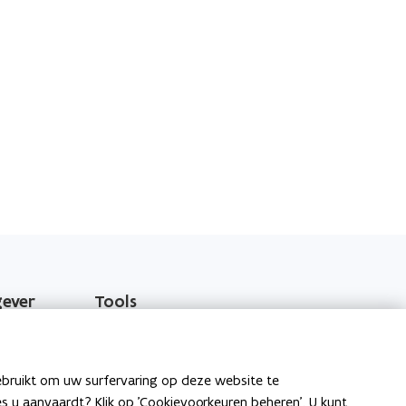
gever
Tools
EPB-software 3G
o
Energieprestatiedatabank
ebruikt om uw surfervaring op deze website te
p
ies u aanvaardt? Klik op 'Cookievoorkeuren beheren'. U kunt