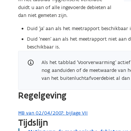
op
duidt u aan of alle ingevoerde debieten al
s
de
dan niet gemeten zijn.
t
afb
e
Duid ‘ja’ aan als het meetrapport beschikbaar i
vo
r
ee
Duid ‘neen’ aan als het meetrapport niet aan d
)
ver
beschikbaar is.
we
Als het tabblad ‘Voorverwarming’ actief
nog aanduiden of de meetwaarde van h
van het buitenluchtafvoerdebiet al dan 
Regelgeving
MB van 02/04/2007: bijlage VII
Tijdslijn