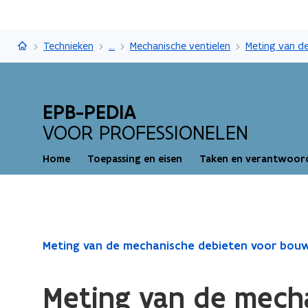
EPB-pedia
Technieken
...
Mechanische ventielen
EPB-PEDIA
VOOR PROFESSIONELEN
Home
Toepassing en eisen
Taken en verantwoord
Gedaan
Meting van de mechanische debieten voor bouwa
met
laden.
Meting van de mech
U