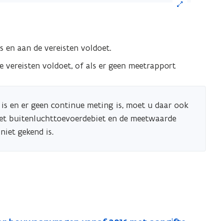
eelding
s en aan de vereisten voldoet.
or
n
e vereisten voldoet, of als er geen meetrapport
grote
ergave)
 is en er geen continue meting is, moet u daar ook
et buitenluchttoevoerdebiet en de meetwaarde
niet gekend is.