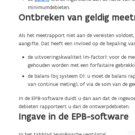
n
minimumdebieten.
d
Ontbreken van geldig meet
o
p
Als het meetrapport niet aan de vereisten voldoet,
e
aangifte. Dat heeft een invloed op de bepaling va
n
t
de uitvoeringskwaliteit (m-factor): voor de m
i
gehouden worden met een forfaitaire gebrekkig
n
de balans (bij systeem D): u moet de balans ra
n
van continue meting), of via de som van de geë
i
e
In de EPB-software duidt u dan aan dat de ingevoe
u
debieten rapporteert u dan de ontwerpdebieten.
w
Ingave in de EPB-software
v
e
(Kl
In het tabblad ‘Hygiënische ventilatie’
n