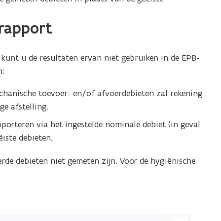
rapport
 kunt u de resultaten ervan niet gebruiken in de EPB-
n:
echanische toevoer- en/of afvoerdebieten zal rekening
e afstelling.
pporteren via het ingestelde nominale debiet (in geval
iste debieten.
rde debieten niet gemeten zijn. Voor de hygiënische
ik