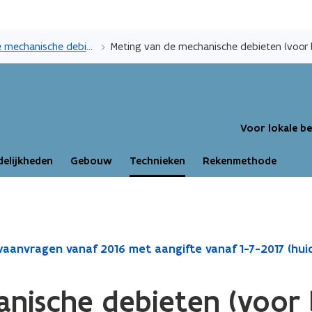
Overslaan
en
Meting van de mechanische debieten voor bouwaanvragen vanaf 2016 met aangifte vanaf 1-7-2017 (huidig)
naar
de
inhoud
gaan
Voor lokale b
elijkheden
Gebouw
Technieken
Rekenmethode
anvragen vanaf 2016 met aangifte vanaf 1-7-2017 (huid
anische debieten (voo