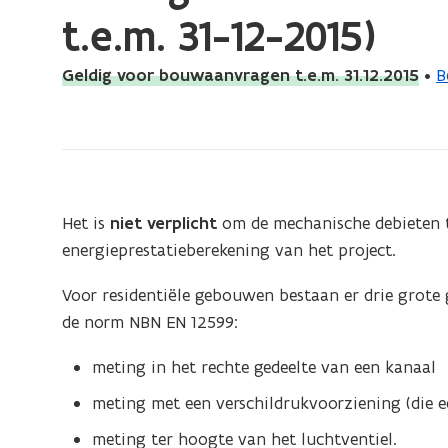
bevindt
t.e.m. 31-12-2015)
zich
op:
Geldig voor bouwaanvragen t.e.m. 31.12.2015
•
B
Meting
van
de
mechanische
debieten
Het is
niet verplicht
om de mechanische debieten t
(voor
energieprestatieberekening van het project.
bouwaanvragen
t.e.m.
Voor residentiële gebouwen bestaan er drie grote
31-
de norm NBN EN 12599:
12-
2015)
meting in het rechte gedeelte van een kanaal
meting met een verschildrukvoorziening (die e
meting ter hoogte van het luchtventiel.