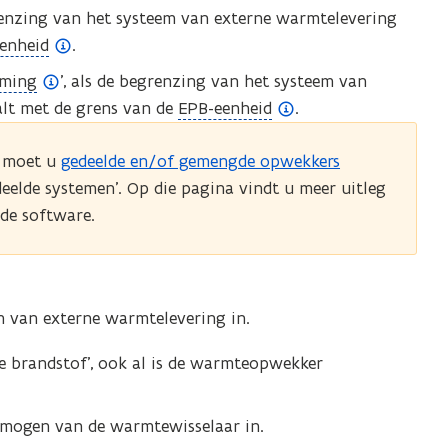
grenzing van het systeem van externe warmtelevering
enheid
.
rming
’, als de begrenzing van het systeem van
(
lt
met de grens van de
EPB-eenheid
.
o
7 moet u
gedeelde en/of gemengde opwekkers
p
eelde systemen’. Op die pagina vindt u meer uitleg
e
 de software.
n
d
e
f
m van externe warmtelevering in.
i
n
dere brandstof’, ook al is de warmteopwekker
i
t
ermogen van de warmtewisselaar in.
i