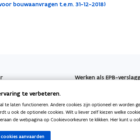
(voor bouwaanvragen t.e.m. 31-12-2018)
r
Werken als EPB-verslag
jzers
Erkenningsvoorwaarden
rvaring te verbeteren.
 EPB-wijzigingen
Permanente vorming
 te laten functioneren. Andere cookies zijn optioneel en worden g
ardt u ook de optionele cookies. Wilt u liever zelf kiezen welke cook
geving
Veelgemaakte fouten
an de webpagina op Cookievoorkeuren te klikken. Hier kunt u ook 
per jaar
 cookies aanvaarden