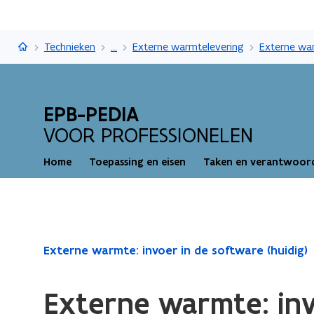
EPB-pedia
Technieken
...
Externe warmtelevering
EPB-PEDIA
VOOR PROFESSIONELEN
Home
Toepassing en eisen
Taken en verantwoord
Gedaan
Externe warmte: invoer in de software (huidig)
met
laden.
Externe warmte: in
U