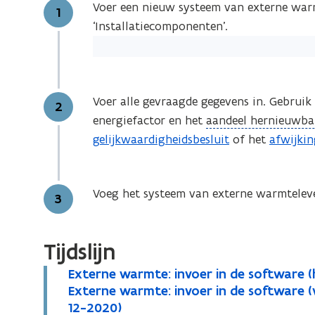
Voer een nieuw systeem van externe warmt
Stap
1
‘Installatiecomponenten’.
Voer alle gevraagde gegevens in. Gebruik
Stap
2
(
energiefactor en het
aandeel hernieuwba
o
gelijkwaardigheidsbesluit
of het
afwijkin
p
e
Voeg het systeem van externe warmteleve
n
Stap
3
d
e
Tijdslijn
f
i
E
Externe warmte: invoer in de software (
E
x
E
Externe warmte: invoer in de software 
n
E
x
t
x
12-2020)
i
x
t