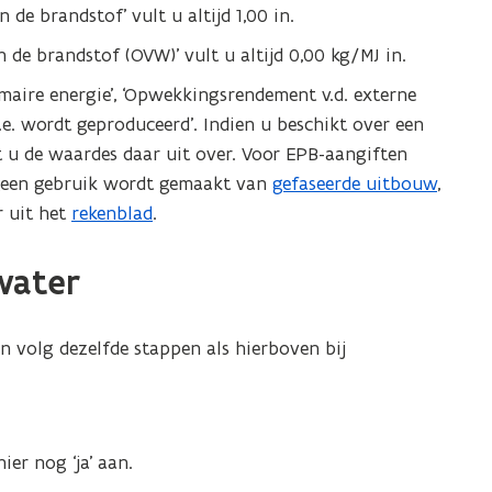
e
 de brandstof’ vult u
altijd
1,00 in.
)
n de brandstof (OVW)’ vult u altijd 0,00 kg/MJ in.
imaire energie’, ‘Opwekkingsrendement v.d. externe
.e. wordt geproduceerd’. Indien u beschikt over een
 u de waardes daar uit over. Voor EPB-aangiften
 geen gebruik wordt gemaakt van
gefaseerde uitbouw
,
r uit het
rekenblad
.
water
n volg dezelfde stappen als hierboven bij
ier nog ‘ja’ aan.