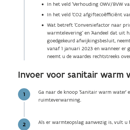
)
In het veld ‘Verhouding OWV/BVW van
In het veld ‘CO2 afgiftecoëfficiënt va
Wat betreft ‘Conversiefactor naar pr
warmtelevering’ en ‘Aandeel dat uit h
goedgekeurd afwijkingsbesluit, neemt
vanaf 1 januari 2023 en wanneer er
neemt u de waardes rechtstreeks ove
Invoer voor sanitair warm 
Ga naar de knoop ‘Sanitair warm water’ e
Stap
1
ruimteverwarming.
Als er warmteopslag aanwezig is, vult u h
Stap
2