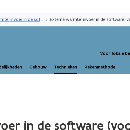
Overslaan
en
Externe warmte: invoer in de software (huidig)
naar
de
inhoud
gaan
Voor lokale b
elijkheden
Gebouw
Technieken
Rekenmethode
voer in de software (v