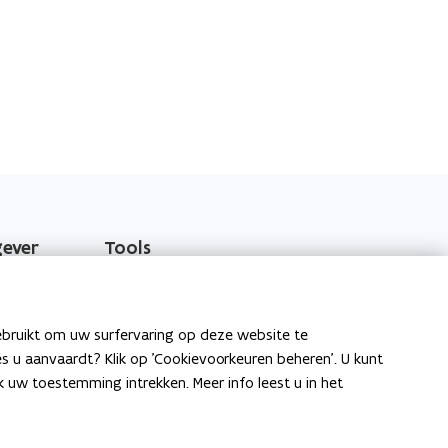
gever
Tools
EPB-software 3G
o
Energieprestatiedatabank
ebruikt om uw surfervaring op deze website te
p
ies u aanvaardt? Klik op 'Cookievoorkeuren beheren'. U kunt
e
Gekende softwareproblemen
uw toestemming intrekken. Meer info leest u in het
n
t