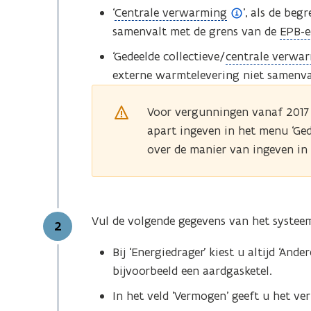
(
‘
Centrale verwarming
’, als de be
o
(
samenvalt
met de grens van de
EPB-e
p
o
(
‘Gedeelde collectieve/
centrale verwa
e
p
o
externe warmtelevering niet samenva
n
e
p
d
n
Voor vergunningen vanaf 201
e
e
d
apart ingeven in het menu ‘Ged
n
f
e
over de manier van ingeven in
d
i
f
e
n
i
f
i
n
i
t
i
Vul de volgende gegevens van het systee
Stap
n
2
i
t
i
Bij ‘Energiedrager’ kiest u altijd ‘An
e
i
t
bijvoorbeeld een aardgasketel.
)
e
i
)
In het veld ‘Vermogen’ geeft u het v
e