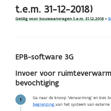
bevindt
t.e.m. 31-12-2018)
zich
op:
Geldig voor bouwaanvragen t.e.m. 31.12.2018
•
B
Externe
warmte:
invoer
in
de
EPB-software 3G
software
(voor
bouwaanvragen
Invoer voor ruimteverwarm
t.e.m.
bevochtiging
31-
12-
2018)
Ga naar de knoop ‘Verwarming’ en kies b
Stap
1
begrenzing
van het systeem van externe 