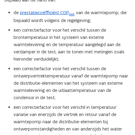
p
de
prestatiecoëfficiënt COP
van de warmtepomp, die
e
test
bepaald wordt volgens de regelgeving;
n
d
een correctiefactor voor het verschil tussen de
e
brontemperatuur in het systeem van externe
f
warmtelevering en de temperatuur aangelegd aan de
i
verdamper in de test, aan te tonen met metingen zoals
n
hieronder verduidelijkt;
i
een correctiefactor voor het verschil tussen de
t
ontwerpvertrektemperatuur vanaf de warmtepomp naar
i
de distributie-elementen van het systeem van externe
e
warmtelevering en de uitlaattemperatuur van de
)
condensor in de test;
een correctiefactor voor het verschil in temperatuur
variatie van enerzijds de vertrek en retour vanaf de
warmtepomp naar de distributie-elementen bij
ontwerpomstandigheden en van anderzijds het water