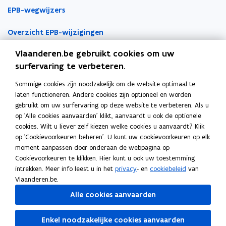
s
r
e
s
r
e
e
e
k
e
EPB-wegwijzers
c
i
k
c
i
k
n
n
n
n
h
s
t
h
s
t
t
t
a
s
e
c
r
Overzicht EPB-wijzigingen
e
c
r
i
i
a
w
h
i
t
w
h
i
Vlaanderen.be gebruikt cookies om uw
a
e
s
a
e
s
EPB-regelgeving
n
n
r
e
r
w
c
r
w
c
surfervaring te verbeteren.
n
n
k
r
m
a
h
m
a
h
EPB-eisen per jaar
i
i
l
)
Sommige cookies zijn noodzakelijk om de website optimaal te
t
r
e
t
r
e
Werken als EPB-verslaggever
e
e
e
laten functioneren. Andere cookies zijn optioneel en worden
e
m
w
e
m
w
u
u
m
gebruikt om uw surfervaring op deze website te verbeteren. Als u
p
t
a
p
t
a
Erkenningsvoorwaarden
w
w
b
op 'Alle cookies aanvaarden' klikt, aanvaardt u ook de optionele
o
e
r
o
e
r
v
v
o
cookies. Wilt u liever zelf kiezen welke cookies u aanvaardt? Klik
m
p
m
m
p
m
Permanente vorming
op 'Cookievoorkeuren beheren'. U kunt uw cookievoorkeuren op elk
p
o
t
p
o
t
e
e
r
moment aanpassen door onderaan de webpagina op
(
m
e
(
m
e
n
n
d
Veelgemaakte fouten
Cookievoorkeuren te klikken. Hier kunt u ook uw toestemming
h
p
p
h
p
p
Tools
s
s
intrekken. Meer info leest u in het
privacy
- en
cookiebeleid
van
u
(
o
u
(
o
t
t
Vlaanderen.be.
i
v
m
i
v
m
EPB-software 3G
e
e
d
o
p
d
o
p
Alle cookies aanvaarden
r
r
i
o
(
i
o
(
o
Energieprestatiedatabank
g
r
v
g
r
v
p
Enkel noodzakelijke cookies aanvaarden
e
b
o
e
b
o