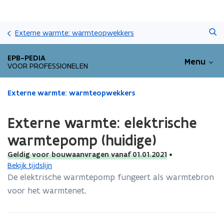
Overslaan
Zoeken
en
Externe warmte: warmteopwekkers
naar
de
EPB-PEDIA
Menu
inhoud
VOOR PROFESSIONELEN
gaan
Gedaan
Externe warmte: warmteopwekkers
met
laden.
Externe warmte: elektrische
U
bevindt
warmtepomp (huidige)
zich
Geldig voor bouwaanvragen vanaf 01.01.2021
•
op:
Bekijk tijdslijn
Externe
warmte:
De elektrische warmtepomp fungeert als warmtebron
elektrische
voor het warmtenet.
warmtepomp
(huidige)