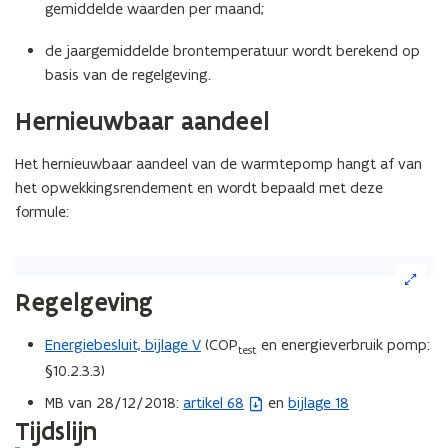
gemiddelde waarden per maand;
de jaargemiddelde brontemperatuur wordt berekend op
basis van de regelgeving.
Hernieuwbaar aandeel
Het hernieuwbaar aandeel van de warmtepomp hangt af van
het opwekkingsrendement en wordt bepaald met deze
formule:
(Klik
op
Regelgeving
de
afbeelding
Energiebesluit, bijlage V
(COP
en energieverbruik pomp:
voor
test
een
§10.2.3.3)
vergrote
MB van 28/12/2018:
artikel 68
en
bijlage 18
(
weergave)
Tijdslijn
b