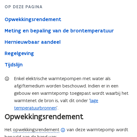
OP DEZE PAGINA
Opwekkingsrendement
Meting en bepaling van de brontemperatuur
Hernieuwbaar aandeel
Regelgeving
Tijdslijn
Enkel elektrische warmtepompen met water als
afgiftemedium worden beschouwd. Indien er in een
gebouw een warmtepomp toegepast wordt waarbij het
warmtenet de bron is, valt dit onder ‘
lage
temperatuurbronnen
’.
Opwekkingsrendement
(
Het
opwekkingsrendement
van deze warmtepomp wordt
o
bepaald aan de hand van: