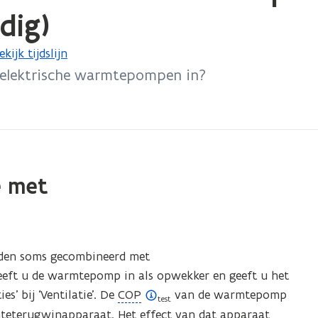
dig)
ekijk tijdslijn
t elektrische warmtepompen in?
e met
rden soms gecombineerd met
eft u de warmtepomp in als opwekker en geeft u het
(
’ bij ‘Ventilatie’. De
COP
van de warmtepomp
test
o
mteterugwinapparaat. Het effect van dat apparaat