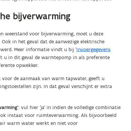
p
he bijverwarming
e
n
d
n weerstand voor bijverwarming, moet u deze
e
 Ook in het geval dat de aanwezige elektrische
f
erd. Meer informatie vindt u bij ‘
Invoergegevens
i
ft u in dit geval de warmtepomp in als preferente
n
ferente opwekker.
i
t
t voor de aanmaak van warm tapwater, geeft u
i
stoestellen zijn. In dat geval verschijnt er extra
e
)
warming’
: vul hier ‘ja’ in indien de volledige combinatie
ook instaat voor ruimteverwarming. Als bijvoorbeeld
tair warm water werkt en niet voor