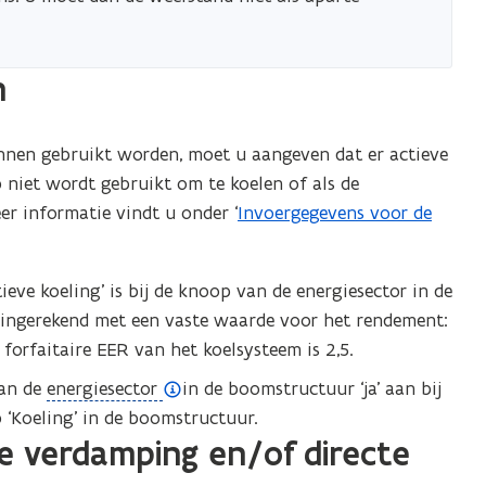
n
nnen gebruikt worden, moet u aangeven dat er actieve
 niet wordt gebruikt om te koelen of als de
r informatie vindt u onder ‘
Invoergegevens voor de
ctieve koeling’ is bij de knoop van de energiesector in de
 ingerekend met een vaste waarde voor het rendement:
e forfaitaire EER van het koelsysteem is 2,5.
(
van de
energiesector
in de boomstructuur ‘ja’ aan bij
o
p ‘Koeling’ in de boomstructuur.
 verdamping en/of directe
p
e