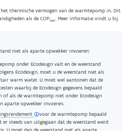
er het thermische vermogen van de warmtepomp in. Dit
tandigheden als de COP
. Meer informatie vindt u bij
test
stand niet als aparte opwekker invoeren:
tepomp onder Ecodesign valt en de weerstand
volgens Ecodesign, moet u de weerstand niet als
itair warm water. U moet wel aantonen dat de
 testen waarbij de Ecodesign gegevens bepaald
en of als de warmtepomp niet onder Ecodesign
en aparte opwekker invoeren.
ingsrendement
voor de warmtepomp bepaald
t er steeds van uitgegaan dat de weerstand werd
. U moet dan de weerstand niet als aparte