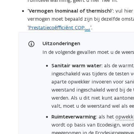
ruimteverwarming, geeft u hier ‘nee’ in.
‘Vermogen (nominaal of thermisch)’
: vul hi
vermogen moet bepaald zijn bij dezelfde oms
‘
Prestatiecoëfficiënt COP
’.
test
Uitzonderingen
In de volgende gevallen moet u de weer
Sanitair warm water
: als de warm
ingeschakeld was tijdens de testen 
aparte opwekker invoeren voor san
weerstand ingeschakeld werd bij de
werden. Als u dit niet kunt aanton
valt, moet u de weerstand wel als e
(
Ruimteverwarming
: als het
opwekk
o
wordt op basis van Ecodesign, word
p
meegenomen in de Ecodesigngegevens