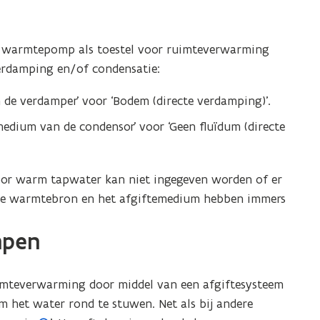
n
d
de warmtepomp als toestel voor ruimteverwarming
e
rdamping en/of condensatie:
f
i
n de verdamper’ voor ‘Bodem (directe verdamping)’.
n
emedium van de condensor’ voor ‘Geen fluïdum (directe
i
t
i
oor warm tapwater kan niet ingegeven worden of er
e
 De warmtebron en het afgiftemedium hebben immers
)
mpen
mteverwarming door middel van een afgiftesysteem
 het water rond te stuwen. Net als bij andere