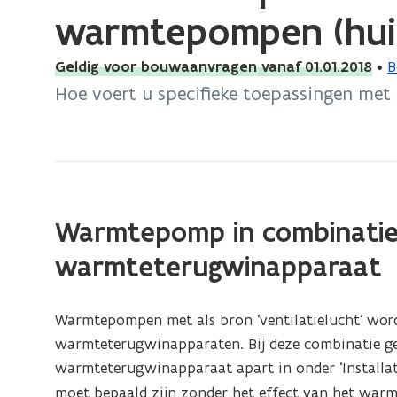
bevindt
warmtepompen (hui
zich
op:
Geldig voor bouwaanvragen vanaf 01.01.2018
•
B
Invoer
Hoe voert u specifieke toepassingen me
van
specifieke
combinaties
of
toepassingen
Warmtepomp in combinati
met
warmtepompen
warmteterugwinapparaat
(huidig)
Warmtepompen met als bron ‘ventilatielucht’ wo
warmteterugwinapparaten. Bij deze combinatie ge
warmteterugwinapparaat apart in onder ‘Installaties
moet bepaald zijn zonder het effect van het war