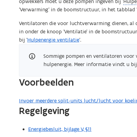
(
opwekkers moet u deze pompen ingeven bij ‘
Hulpe
o
‘Verwarming’ in de boomstructuur, in het tabblad 
p
Ventilatoren die voor luchtverwarming dienen, al 
e
in onder de knoop ‘Ventilatie’ in de boomstructuur
n
bij ‘
Hulpenergie ventilatie
’.
d
e
Sommige pompen en ventilatoren voor 
f
hulpenergie. Meer informatie vindt u bij 
i
n
Voorbeelden
i
t
i
Invoer meerdere split-units lucht/lucht voor koe
Regelgeving
e
)
Energiebesluit, bijlage V, §11