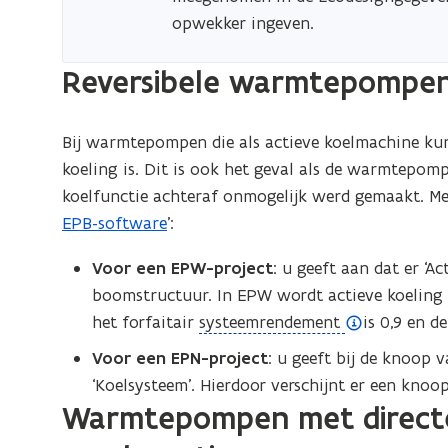
e
opwekker ingeven.
n
Reversibele warmtepompe
d
e
f
Bij warmtepompen die als actieve koelmachine ku
i
koeling is. Dit is ook het geval als de warmtepomp
n
koelfunctie achteraf onmogelijk werd gemaakt. Mee
i
EPB-software
’:
t
i
Voor een EPW-project
: u geeft aan dat er ‘A
e
boomstructuur. In EPW wordt actieve koeling
)
(
het forfaitair
systeemrendement
is 0,9 en d
o
Voor een EPN-project
: u geeft bij de knoop 
p
‘Koelsysteem’. Hierdoor verschijnt er een knoo
e
Warmtepompen met directe
n