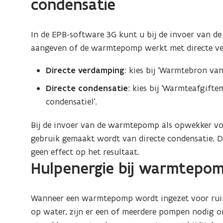
condensatie
d
e
f
In de EPB-software 3G kunt u bij de invoer van 
i
aangeven of de warmtepomp werkt met directe ve
n
Directe verdamping
: kies bij ‘Warmtebron va
i
t
Directe condensatie
: kies bij ‘Warmteafgift
i
condensatie)’.
e
Bij de invoer van de warmtepomp als opwekker v
)
gebruik gemaakt wordt van directe condensatie.
geen effect op het resultaat.
Hulpenergie bij warmtepo
Wanneer een warmtepomp wordt ingezet voor rui
op water, zijn er een of meerdere pompen nodig om