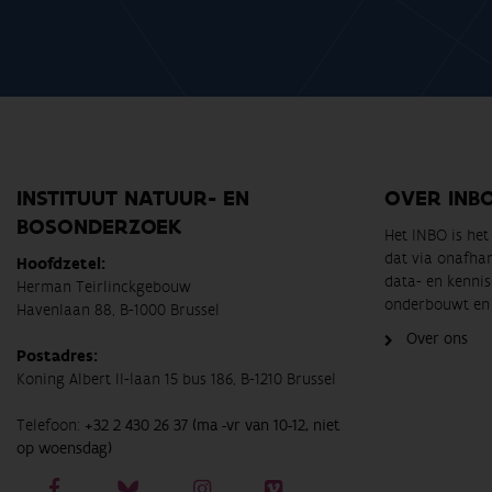
INSTITUUT NATUUR- EN
OVER INB
BOSONDERZOEK
Het INBO is he
dat via onafha
Hoofdzetel:
data- en kennis
Herman Teirlinckgebouw
onderbouwt en 
Havenlaan 88, B-1000 Brussel
Over ons
Postadres:
Koning Albert II-laan 15 bus 186, B-1210 Brussel
Telefoon:
+32 2 430 26 37 (ma -vr van 10-12, niet
op woensdag)