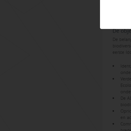
Europese
De obj
De belang
biodiver
eerste (d
Ident
onde
Verd
Ecolo
onder
De AL
biodi
Opri
en a
Comm
bred