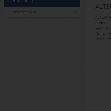
CONTACT INFO
ALTE
Contacteer INBO
ALTER-Ne
onderzoek
verander
Oorspron
Net nu ze