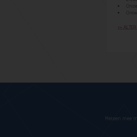
Onder
Ontw
>> ALTER
Meteen mee me