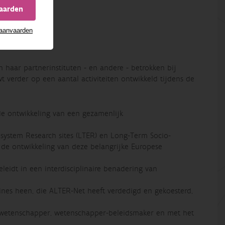
vaarden
 aanvaarden
 haar partnerinstituten - en andere - betrokken bij
 verder op een aantal activiteiten ontwikkeld tijdens de
 de ontwikkeling van een gezamenlijk
system Research sites (LTER) en Long-Term Socio-
n de ontwikkeling van deze belangrijke Europese
eidt in een interdisciplinaire benadering van
nes heen, die ALTER-Net heeft verdedigd en gekoesterd,
wetenschapper, wetenschapper-beleidsmaker en met het