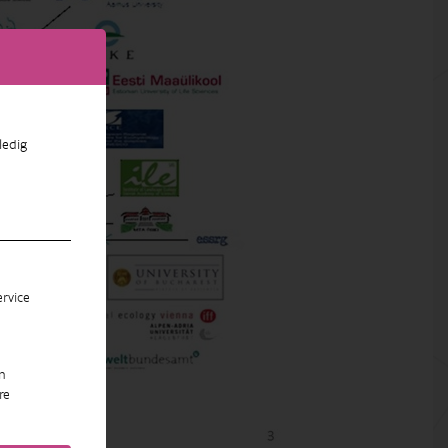
ledig
rvice
n
re