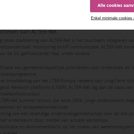
Alle cookies aan
 ALTER-Net partner-instituten
Enkel minimale cookies
ectieven van ALTER-Net
rijkste doelstelling van ALTER-Net is het duurzaam integreren van
siteitsonderzoek, monitoring en/of communicatie. ALTER-Net bouwt
oor de EU gefinancierde) fase, onder andere:
ificatie van gemeenschappelijke prioriteiten voor onderzoek, en
rzoeksprogramma
ere ontwikkeling van het LTER-Europa netwerk van Long-Term Eco
gical Research platforms (LTSER); ALTER-Net lag aan de basis va
zoeksinfrastructuur
TER-Net Summer School, die sinds 2006 jonge onderzoekers begel
versiteit en ecosysteemonderzoek
chting van een levendige onderzoeksgemeenschap over de discipli
ctief ondersteunt door middel van actuele workshops
unicatie en kennisoverdracht op het niveau van wetenschapper-
e publiek