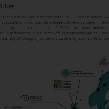
R-Net
t is een netwerk van partnerinstituten uit 18 Europese landen wa
scapaciteiten in Europa: het evalueert de veranderingen in de bio
ingen op de ecosysteemdiensten. ALTER-Net informeert beleidsmake
kelijk gefinancierd in het Framework VI-programma van de Euro
lfstandig. Dit draagt bij tot de duurzame integratie van de Europe