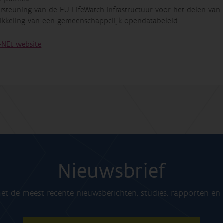
steuning van de EU LifeWatch infrastructuur voor het delen van b
ikkeling van een gemeenschappelijk opendatabeleid
-NEt website
Nieuwsbrief
t de meest recente nieuwsberichten, studies, rapporten e