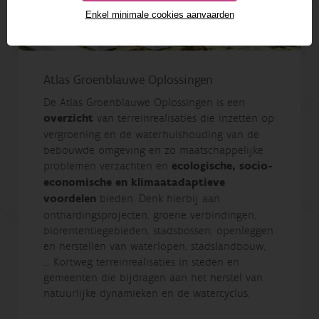
Enkel minimale cookies aanvaarden
Atlas Groenblauwe Oplossingen
De Atlas Groenblauwe Oplossingen is een
overzicht
van terreinrealisaties die inzetten op
vergroening en de waterhuishouding van de
bebouwde omgeving en zo maatschappelijke
problemen verzachten en
ecologische, socio-
economische en klimaatadaptieve
voordelen
bieden. Denk hierbij aan
onthardingsprojecten, groene verbindingen,
biorententiegebieden, stadsbossen, openleggen
en herstellen van waterlopen, stadslandbouw,
… Kortweg terreinrealisaties in steden en
gemeenten die bijdragen aan het herstel van
natuurlijke dynamieken en de watercyclus.