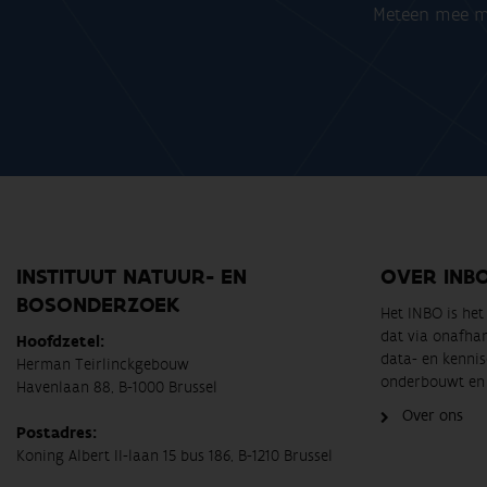
Meteen mee me
INSTITUUT NATUUR- EN
OVER INB
BOSONDERZOEK
Het INBO is he
dat via onafha
Hoofdzetel:
data- en kennis
Herman Teirlinckgebouw
onderbouwt en 
Havenlaan 88, B-1000 Brussel
Over ons
Postadres:
Koning Albert II-laan 15 bus 186, B-1210 Brussel