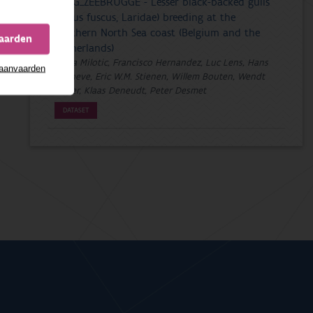
LBBG_ZEEBRUGGE - Lesser black-backed gulls
(Larus fuscus, Laridae) breeding at the
southern North Sea coast (Belgium and the
vaarden
Netherlands)
Tanja Milotic, Francisco Hernandez, Luc Lens, Hans
 aanvaarden
Matheve, Eric W.M. Stienen, Willem Bouten, Wendt
Müller, Klaas Deneudt, Peter Desmet
DATASET