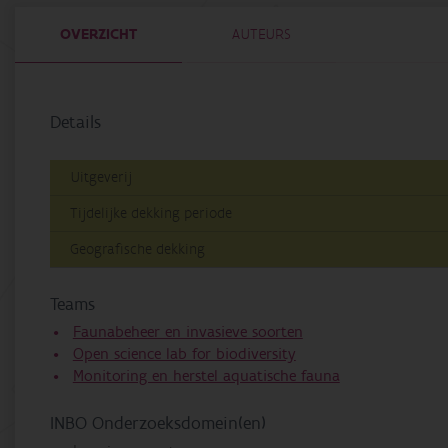
OVERZICHT
AUTEURS
Details
Uitgeverij
Tijdelijke dekking periode
Geografische dekking
Teams
Faunabeheer en invasieve soorten
Open science lab for biodiversity
Monitoring en herstel aquatische fauna
INBO Onderzoeksdomein(en)