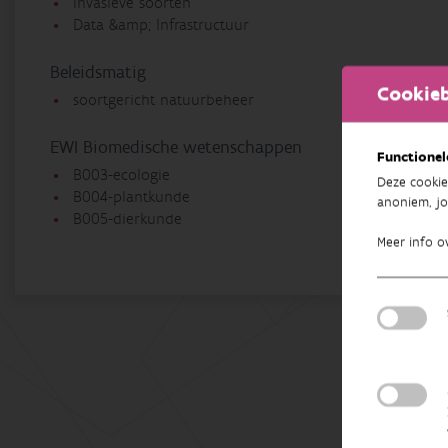
Invasieve soorten
Data &amp; Infrastructuur
Beleidsmatig
Cookieb
soortgericht natuurbeheer
EWI Biomedische wetenschappen
Functionel
B003-ecologie
Deze cookie
B004-plantkunde
anoniem, jo
B005-dierkunde
Meer info o