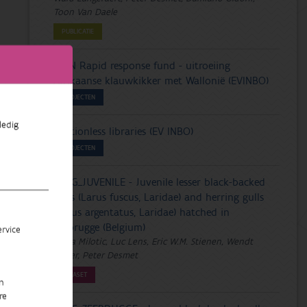
Toon Van Daele
PUBLICATIE
IUCN Rapid response fund - uitroeiing
Afrikaanse klauwkikker met Wallonië (EVINBO)
PROJECTEN
ledig
Frictionless libraries (EV INBO)
PROJECTEN
LBBG_JUVENILE - Juvenile lesser black-backed
gulls (Larus fuscus, Laridae) and herring gulls
(Larus argentatus, Laridae) hatched in
Zeebrugge (Belgium)
rvice
Tanja Milotic, Luc Lens, Eric W.M. Stienen, Wendt
Müller, Peter Desmet
DATASET
n
re