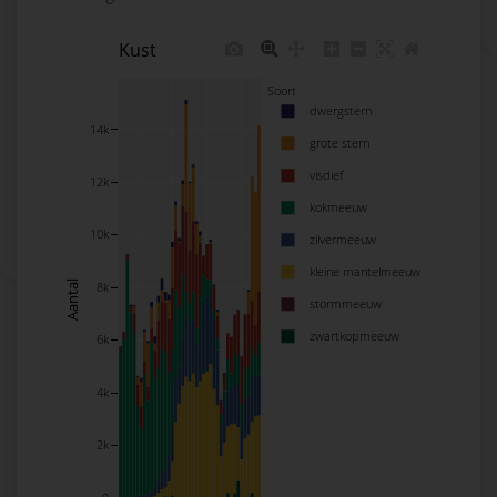
Kust
Soort
dwergstern
14k
grote stern
visdief
12k
kokmeeuw
10k
zilvermeeuw
kleine mantelmeeuw
Aantal
8k
stormmeeuw
zwartkopmeeuw
6k
4k
2k