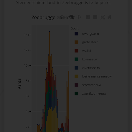
Sternenschiereiland in Zeebrugge is te beperkt.
Zeebrugge en Heist
Soort
dwergstern
14k
grote stern
12k
visdief
kokmeeuw
10k
zilvermeeuw
kleine mantelmeeuw
Aantal
8k
stormmeeuw
zwartkopmeeuw
6k
4k
2k