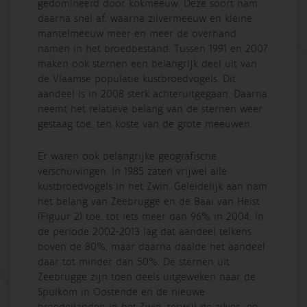
gedomineerd door kokmeeuw. Deze soort nam
daarna snel af, waarna zilvermeeuw en kleine
mantelmeeuw meer en meer de overhand
namen in het broedbestand. Tussen 1991 en 2007
maken ook sternen een belangrijk deel uit van
de Vlaamse populatie kustbroedvogels. Dit
aandeel is in 2008 sterk achteruitgegaan. Daarna
neemt het relatieve belang van de sternen weer
gestaag toe, ten koste van de grote meeuwen.
Er waren ook belangrijke geografische
verschuivingen. In 1985 zaten vrijwel alle
kustbroedvogels in het Zwin. Geleidelijk aan nam
het belang van Zeebrugge en de Baai van Heist
(Figuur 2) toe, tot iets meer dan 96% in 2004. In
de periode 2002-2013 lag dat aandeel telkens
boven de 80%, maar daarna daalde het aandeel
daar tot minder dan 50%. De sternen uit
Zeebrugge zijn toen deels uitgeweken naar de
Spuikom in Oostende en de nieuwe
broedeilanden in het Zwin, terwijl de zilver- en