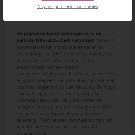
kust
Only accept the minimum cookies
Publicatiedatum: 15/04/2026
De populatie kustbroedvogels is in de
periode 1985-2025 sterk veranderd
, zowel in
soortensamenstelling als qua aantallen en
verspreiding. Tot 2000 overheerste kokmeeuw,
daarna werd de soortensamenstelling
evenwichtiger met een betere
vertegenwoordiging van de drie sternensoorten
en grote meeuwen. De populaties zijn ook meer
verspreid langsheen de kust. Naast het Zwin zijn
ook Zeebrugge en Oostende belangrijke
bolwerken geworden. Na 2004 namen de
aantallen sterk af, met een dieptepunt in 2014.
De laatste jaren stijgen de aantallen weer
geleidelijk. Toch hebben sommige soorten het
moeilijk door een slechte staat van hun
broedgebieden.