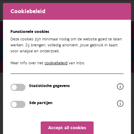
Cookiebeleid
Functionele cookies
Deze cookies zijn minimaal nodig om de website goed te laten
werken. Zij brengen, volledig anoniem, jouw gebruik in kaart
Indicators
voor analyse en onderzoek.
Meer info over het
cookiebeleid
van Inbo.
Indicators
Trend broedvogels van de kust
Back to overview
Statistische gegevens
Unfortunately the abstract isn't available in English yet.
3de partijen
OVERVIEW
METADATA
Accept all cookies
Trend broedvogels van de