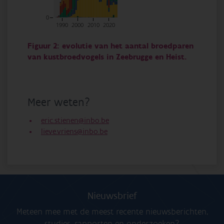
0
1990
2000
2010
2020
Figuur 2: evolutie van het aantal broedparen
van kustbroedvogels in Zeebrugge en Heist.
Meer weten?
eric.stienen@inbo.be
lieve.vriens@inbo.be
Nieuwsbrief
Meteen mee met de meest recente nieuwsberichten,
studies, rapporten en onderzoeken?