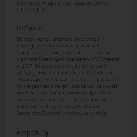
belangrijke wijziging is ten opzichte van het
referentiejaar.
Definitie
De index van de algemene broedvogels
beschrijft de trend van een selectie van
algemene vogelsoorten sinds de start van het
Algemene Broedvogels Vlaanderen (ABV)-meetnet
in 2007. De index berekent de procentuele
wijziging t.o.v. een referentiejaar. De indicator
“Broedvogels van weiden en akkers” is gebaseerd
op het geometrische gemiddelde van de indices
van 15 soorten: Boerenzwaluw, Geelgors, Gele
kwikstaart, Grasmus, Graspieper, Grutto, Kievit,
Kneu, Patrijs, Ringmus, Roodborsttapuit,
Scholekster, Torenvalk, Veldleeuwerik, Wulp.
Bespreking