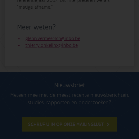
referentiejaar 2007. Dit interpreteren we als
“matige afname.”
Meer weten?
glenn.vermeersch@inbo.be
thierry.onkelinx@inbo.be
Nieuwsbrief
Meteen mee met de meest recente nieuwsberichten,
studies, rapporten en onderzoeken?
SCHRIJF U IN OP ONZE MAILINGLIJST