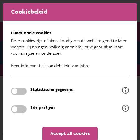
Cookiebeleid
Functionele cookies
Deze cookies zijn minimaal nodig om de website goed te laten
werken. Zij brengen, volledig anoniem, jouw gebruik in kaart
Indicators
voor analyse en onderzoek.
Meer info over het
cookiebeleid
van Inbo.
Indicators
Trend broedvogels van weiden en akkers
Back to overview
Statistische gegevens
Unfortunately the abstract isn't available in English yet.
3de partijen
OVERVIEW
METADATA
CLASSIFICATIE
Accept all cookies