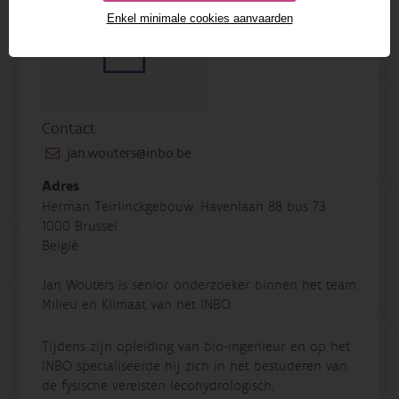
Enkel minimale cookies aanvaarden
Contact
jan.wouters@inbo.be
Adres
Herman Teirlinckgebouw, Havenlaan 88 bus 73
1000 Brussel
België
Jan Wouters is senior onderzoeker binnen het team
Milieu en Klimaat van het INBO.
Tijdens zijn opleiding van bio-ingenieur en op het
INBO specialiseerde hij zich in het bestuderen van
de fysische vereisten (ecohydrologisch,