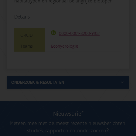
habitattypen en regionaal belangrijke biotopen.
Details
0000-0001-8200-9102
ORCID
Teams
Ecohydrologie
ONDERZOEK & RESULTATEN
Nieuwsbrief
Meteen mee met de meest recente nieuwsberichten,
studies, rapporten en onderzoeken?