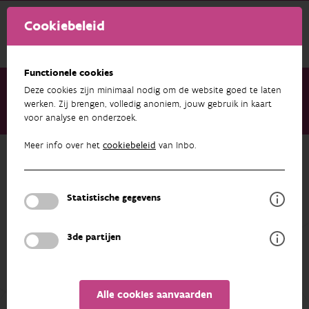
Cookiebeleid
Functionele cookies
Deze cookies zijn minimaal nodig om de website goed te laten
werken. Zij brengen, volledig anoniem, jouw gebruik in kaart
voor analyse en onderzoek.
Over ons
Medewerkers
Jan Wouters
Meer info over het
cookiebeleid
van Inbo.
Terug naar overzicht
Jan Wouters
Statistische gegevens
PROFIEL
3de partijen
Alle cookies aanvaarden