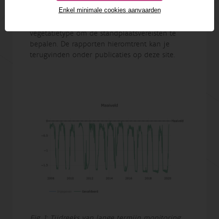
onderzoek, bv. een studie om de
Enkel minimale cookies aanvaarden
grondwaterhuishouding in een specifiek gebied
of lange termijn monitoring van een
vegetatietype om de standplaatsvereisten te
bepalen. De rapporten hieromtrent kan je
terugvinden onder publicaties op deze site.
Fig. 1: Tijdreeks van lange termijn monitoring