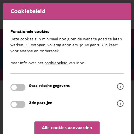
Cookiebeleid
Functionele cookies
Deze cookies zijn minimaal nodig om de website goed te laten
werken. Zij brengen, volledig anoniem, jouw gebruik in kaart
voor analyse en onderzoek.
Meetpunt Ecohydrologisch Onderzoek
Meer info over het
cookiebeleid
van Inbo.
Meetpunt Ecohydrologisch Onderzoek
Statistische gegevens
Meetpunt Ecohydrologisch Onderzoek
3de partijen
Als je op deze pagina terecht bent gekomen
dan heb je zonet een QR-code gescand op een
meetinstallatie van het INBO. De meetinstallatie
wordt gebruikt in kader van ecohydrologisch
Alle cookies aanvaarden