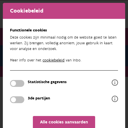
Cookiebeleid
Functionele cookies
Deze cookies zijn minimaal nodig om de website goed te laten
werken. Zij brengen, volledig anoniem, jouw gebruik in kaart
voor analyse en onderzoek.
Natuurfocus Symposium 2023
Meer info over het
cookiebeleid
van Inbo.
Natuurfocus Symposium 2023
Save the Date
Statistische gegevens
NATUURFOCUS SYMPOSIUM 2023
3de partijen
Save the Date
We kunnen er niet meer omheen, ecologisch
herstel is een must.
Alle cookies aanvaarden