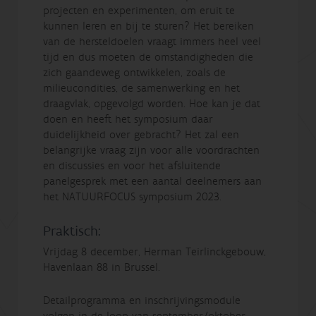
projecten en experimenten, om eruit te
kunnen leren en bij te sturen? Het bereiken
van de hersteldoelen vraagt immers heel veel
tijd en dus moeten de omstandigheden die
zich gaandeweg ontwikkelen, zoals de
milieucondities, de samenwerking en het
draagvlak, opgevolgd worden. Hoe kan je dat
doen en heeft het symposium daar
duidelijkheid over gebracht? Het zal een
belangrijke vraag zijn voor alle voordrachten
en discussies en voor het afsluitende
panelgesprek met een aantal deelnemers aan
het NATUURFOCUS symposium 2023.
Praktisch:
Vrijdag 8 december, Herman Teirlinckgebouw,
Havenlaan 88 in Brussel.
Detailprogramma en inschrijvingsmodule
volgen in de loop van september/oktober