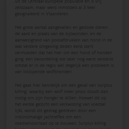
uit de Centraal-Europese populatie en is vrij
zeldzaam, maar werd inmiddels al 3 keer
gesignaleerd in Vlaanderen.
Het grote aantal aangevallen en gedode dieren,
de aard en plaats van de bijtwonden, en de
aanwezigheid van pootafdrukken van hond in de
wat verdere omgeving deden eerst sterk
vermoeden dat het hier om een hond of honden
ging, een beoordeling die later nog werd versterkt
omdat er in de regio wel degelijk een probleem is
van loslopende wolfshonden.
Het gaat hier kennelijk om een geval van ‘surplus
killing’, waarbij een wolf meer prooi doodt dan
nodig om zijn honger te stillen. Hoewel dit op
het eerste gezicht een verkwisting van voedsel
lijkt, wordt dit gedrag gedreven door een
instinctmatige jachtreflex om een
voedselvoorraad op te bouwen. Surplus killing