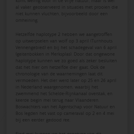
komt weinig voor in de vrije natuur, maar is wel
al vaker geobserveerd in situaties met prooien die
niet kunnen vluchten, bijvoorbeeld door een
omheining.
Hetzelfde haplotype 2 hebben we aangetroffen
op uitwerpselen van wolf op 3 april (Turnhouts
Vennengebied) en bij het schadegeval van 6 april
(geitenbokken in Merksplas). Door dat ongewone
haplotype kunnen we zo goed als zeker besluiten
dat het hier om hetzelfde dier gaat. Ook de
chronologie van de waarnemingen laat dit
vermoeden. Het dier werd later op 25 en 26 april
in Nederland waargenomen, waarbij het
zwemmend het Schelde-Rijnkanaal overstak, en
keerde begin mei terug naar Vlaanderen.
Boswachters van het Agentschap voor Natuur en
Bos legden het vast op cameraval op 2 en 4 mei
bij een eerder gedood ree.
Eind mei kunnen we het genotype van dit