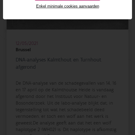
Enkel minimale cookies aanvaarden
12/05/2021
Brussel
DNA-analyses Kalmthout en Turnhout
afgerond
De DNA-analyse van de schadegevallen van 14, 16
en 17 april op de Kalmthoutse Heide is vandaag
afgerond door het Instituut voor Natuur- en
Bosonderzoek. Uit de labo-analyse blijkt dat, in
tegenstelling tot wat het schadebeeld deed
vermoeden, er toch een wolf aan het werk is
geweest.De analyse geeft aan dat het een wolf
haplotype 2 (WH02) is. Dit haplotype is afkomstig