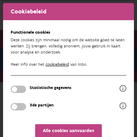
Cookiebeleid
Functionele cookies
Deze cookies zijn minimaal nodig om de website goed te laten
werken. Zij brengen, volledig anoniem, jouw gebruik in kaart
voor analyse en onderzoek.
Pers
Meer info over het
cookiebeleid
van Inbo.
Pers
DNA-analyses Kalmthout en Turnhout afgerond
Statistische gegevens
Terug naar overzicht
3de partijen
Alle cookies aanvaarden