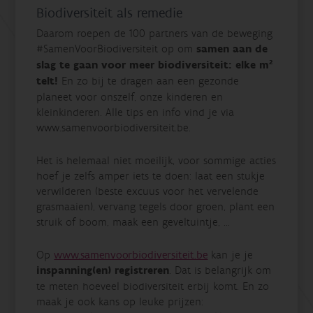
Biodiversiteit als remedie
Daarom roepen de 100 partners van de beweging
#SamenVoorBiodiversiteit op om
samen aan de
slag te gaan voor meer biodiversiteit: elke m²
telt!
En zo bij te dragen aan een gezonde
planeet voor onszelf, onze kinderen en
kleinkinderen. Alle tips en info vind je via
www.samenvoorbiodiversiteit.be.
Het is helemaal niet moeilijk, voor sommige acties
hoef je zelfs amper iets te doen: laat een stukje
verwilderen (beste excuus voor het vervelende
grasmaaien), vervang tegels door groen, plant een
struik of boom, maak een geveltuintje, ...
Op
www.samenvoorbiodiversiteit.be
kan je je
inspanning(en) registreren
. Dat is belangrijk om
te meten hoeveel biodiversiteit erbij komt. En zo
maak je ook kans op leuke prijzen: