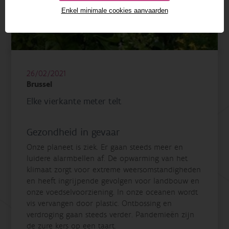
Enkel minimale cookies aanvaarden
26/02/2021
Brussel
Elke vierkante meter telt
Gezondheid in gevaar
Onze planeet is ziek. Er gaan steeds meer en
luidere alarmbellen af. De opwarming van het
klimaat zorgt voor extreme weersomstandigheden
en heeft ingrijpende gevolgen voor landbouw en
onze voedselvoorziening. In onze oceanen wordt
vis vervangen door plastic. Ontbossing en
verdroging gaan steeds verder. Pandemieën zijn
de zure kers op een taart.