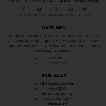
Telefoon:
+32 2 430 26 37 (ma -vr van 10-12, niet op woensdag)
Facebook
Bluesky
Instagram
Vimeo
LinkedIn
OVER INBO
Het INBO is het onderzoeksinstituut van de Vlaamse overheid
dat via onafhankelijk toegepast wetenschappelijk onderzoek,
data- en kennisontsluiting het biodiversiteitsbeleid en -beheer
onderbouwt en evalueert.
Over ons
Contacteer ons
SNEL NAAR
INBO Natuurrapporten
Natura 2000
Beleidsondersteuning
Bosbouwkundig
Teeltmateriaal