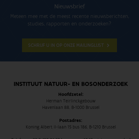
Nieuwsbrief
Meteen mee met de meest recente nieuwsberichten,
studies, rapporten en onderzoeken?
SCHRIJF U IN OP ONZE MAILINGLIJST
INSTITUUT NATUUR- EN BOSONDERZOEK
Hoofdzetel:
Herman Teirlinckgebouw
Havenlaan 88, B-1000 Brussel
Postadres:
Koning Albert II-laan 15 bus 186, B-1210 Brussel