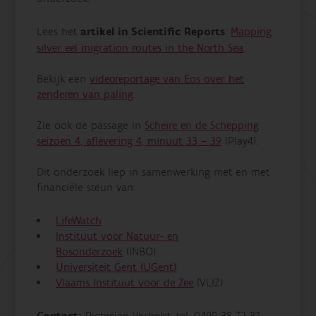
Lees het
artikel in Scientific Reports
:
Mapping
silver eel migration routes in the North Sea
.
Bekijk een
videoreportage van Eos over het
zenderen van paling
.
Zie ook de passage in
Scheire en de Schepping
seizoen 4, aflevering 4, minuut 33 – 39
(Play4).
Dit onderzoek liep
in samenwerking met en met
financiële steun van:
LifeWatch
Instituut voor Natuur- en
Bosonderzoek
(INBO)
Universiteit Gent (UGent)
Vlaams Instituut voor de Zee
(VLIZ)
Pieterjan Verhelst, tel. 0499 38 72 87