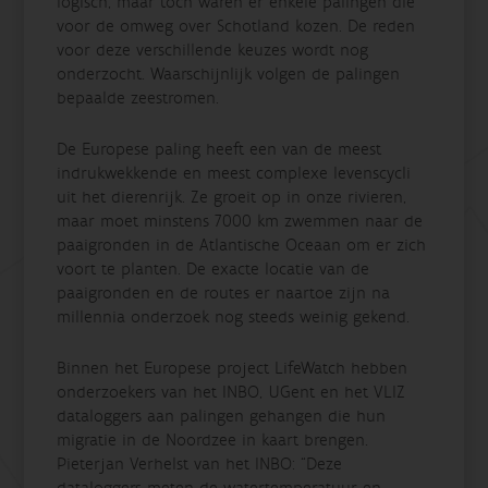
logisch, maar toch waren er enkele palingen die
voor de omweg over Schotland kozen. De reden
voor deze verschillende keuzes wordt nog
onderzocht. Waarschijnlijk volgen de palingen
bepaalde zeestromen.
De Europese paling heeft een van de meest
indrukwekkende en meest complexe levenscycli
uit het dierenrijk. Ze groeit op in onze rivieren,
maar moet minstens 7000 km zwemmen naar de
paaigronden in de Atlantische Oceaan om er zich
voort te planten. De exacte locatie van de
paaigronden en de routes er naartoe zijn na
millennia onderzoek nog steeds weinig gekend.
Binnen het Europese project LifeWatch hebben
onderzoekers van het INBO, UGent en het VLIZ
dataloggers aan palingen gehangen die hun
migratie in de Noordzee in kaart brengen.
Pieterjan Verhelst van het INBO: “Deze
dataloggers meten de watertemperatuur en