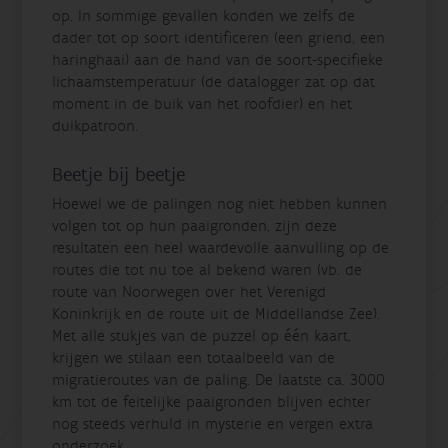
op. In sommige gevallen konden we zelfs de
dader tot op soort identificeren (een griend, een
haringhaai) aan de hand van de soort-specifieke
lichaamstemperatuur (de datalogger zat op dat
moment in de buik van het roofdier) en het
duikpatroon.
Beetje bij beetje
Hoewel we de palingen nog niet hebben kunnen
volgen tot op hun paaigronden, zijn deze
resultaten een heel waardevolle aanvulling op de
routes die tot nu toe al bekend waren (vb. de
route van Noorwegen over het Verenigd
Koninkrijk en de route uit de Middellandse Zee).
Met alle stukjes van de puzzel op één kaart,
krijgen we stilaan een totaalbeeld van de
migratieroutes van de paling. De laatste ca. 3000
km tot de feitelijke paaigronden blijven echter
nog steeds verhuld in mysterie en vergen extra
onderzoek.