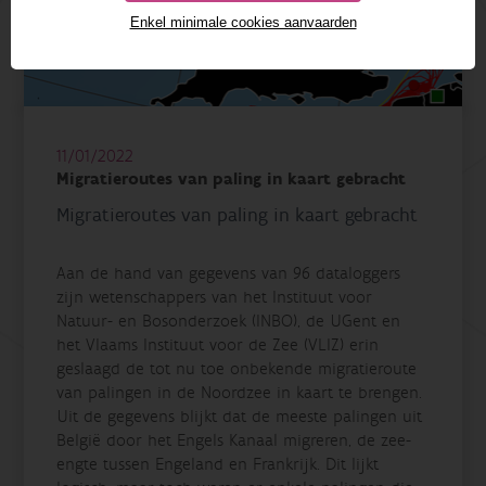
Enkel minimale cookies aanvaarden
11/01/2022
Migratieroutes van paling in kaart gebracht
Migratieroutes van paling in kaart gebracht
Aan de hand van gegevens van 96 dataloggers
zijn wetenschappers van het Instituut voor
Natuur- en Bosonderzoek (INBO), de UGent en
het Vlaams Instituut voor de Zee (VLIZ) erin
geslaagd de tot nu toe onbekende migratieroute
van palingen in de Noordzee in kaart te brengen.
Uit de gegevens blijkt dat de meeste palingen uit
België door het Engels Kanaal migreren, de zee-
engte tussen Engeland en Frankrijk. Dit lijkt