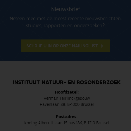
Nieuwsbrief
Meteen mee met de meest recente nieuwsberichten,
studies, rapporten en onderzoeken?
SCHRIJF U IN OP ONZE MAILINGLIJST
INSTITUUT NATUUR- EN BOSONDERZOEK
Hoofdzetel:
Herman Teirlinckgebouw
Havenlaan 88, B-1000 Brussel
Postadres:
Koning Albert II-laan 15 bus 186, B-1210 Brussel