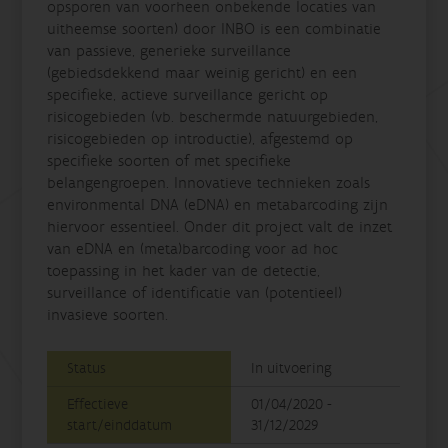
opsporen van voorheen onbekende locaties van
uitheemse soorten) door INBO is een combinatie
van passieve, generieke surveillance
(gebiedsdekkend maar weinig gericht) en een
specifieke, actieve surveillance gericht op
risicogebieden (vb. beschermde natuurgebieden,
risicogebieden op introductie), afgestemd op
specifieke soorten of met specifieke
belangengroepen. Innovatieve technieken zoals
environmental DNA (eDNA) en metabarcoding zijn
hiervoor essentieel. Onder dit project valt de inzet
van eDNA en (meta)barcoding voor ad hoc
toepassing in het kader van de detectie,
surveillance of identificatie van (potentieel)
invasieve soorten.
Status
In uitvoering
Effectieve
01/04/2020 -
start/einddatum
31/12/2029