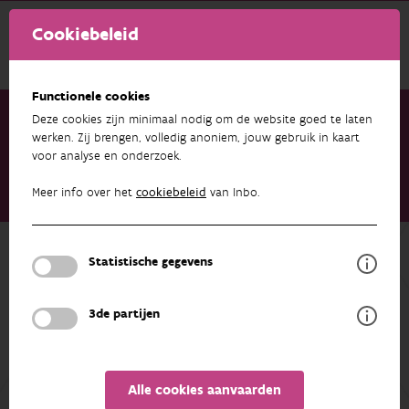
Cookiebeleid
Functionele cookies
Deze cookies zijn minimaal nodig om de website goed te laten
werken. Zij brengen, volledig anoniem, jouw gebruik in kaart
voor analyse en onderzoek.
Onderzoek & resultaten
Projecten
Snelle inzet van (e)DNA en barcoding technieken bij screening
Meer info over het
cookiebeleid
van Inbo.
van (potentieel) invasieve exoten
Terug naar overzicht
Statistische gegevens
Snelle inzet van (e)DNA en barcoding
technieken bij screening van
3de partijen
(potentieel) invasieve exoten
Alle cookies aanvaarden