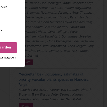
Jorgen Ravoet, Flor Rhebergen, Anna Schneider, Stijn
rvice
Segers, Robin Septor, Jan Soors, Jeroen Speybroeck,
Chris Steeman, Roosmarijn Steeman, Arno Thomaes,
Bart Uitterhaegen, Loïc van Doorn, Peter Van der
Schoot, Tom Van den Neucker, Edwin van den Berg,
n
Paul Van Sanden, Sam Van de Poel, Carina Van
re
Steenwinkel, Pieter Vanormelingen, Pieter
Vantieghem, Wim Veraghtert, Dominique Verbelen,
Goedele Verbeylen, Floris Verhaeghe, Fons Verheyde,
Hans Vermeiren, Win Vertommen, Theo Zeegers, Jorg
vaarden
Lambrechts, Wouter Vanreusel, Jean-Yves Paquet,
Peter Desmet
 aanvaarden
DATASET
Meetnetten.be - Occupancy estimates of
priority vascular plants species in Flanders,
Belgium
Frederic Piesschaert, Wouter Van Landuyt, Dimitri
Brosens, Toon Westra, Peter Desmet, Hannes
Ledegen, Roosmarijn Steenman, Marc Pollet
DATASET