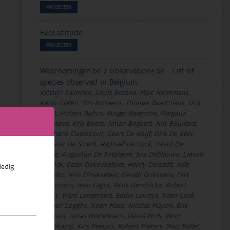
PROJECTEN
EvoLatitude
PROJECTEN
Waarnemingen.be / observations.be - List of
species observed in Belgium
Kristijn Swinnen, Louis Bronne, Marc Herremans,
Karin Gielen, Tim Adriaens, Thomas Baartmans, Dirk
Baert, Hubert Baltus, Rutger Barendse, Margaux
Boeraeve, Kris Boers, Johan Bogaert, Nils Bouillard,
Stéphane Claerebout, Geert De Knijf, Dirk De Beer,
Pallieter De Smedt, Raphaël De Cock, David De
Grave, Augustijn De Ketelaere, Isra Deblauwe, Lieven
Decrick, Daan Dekeukeleire, Henry Deraedt, Jelle
ledig
Devalez, Jens D'Haeseleer, Gerald Driessens, Dirk
Eysermans, Jean Fagot, Rens Hendrickx, Robert
Jooris, Ward Langeraert, Eddie Lavreys, Koen Lock,
Garben Logghe, Koen Maes, Nicolas Mayon, Erik
Moonen, Jonas Mortelmans, David Muls, Wout
Opdekamp, Kris Peeters, Robert Pieters, Marc Pollet,