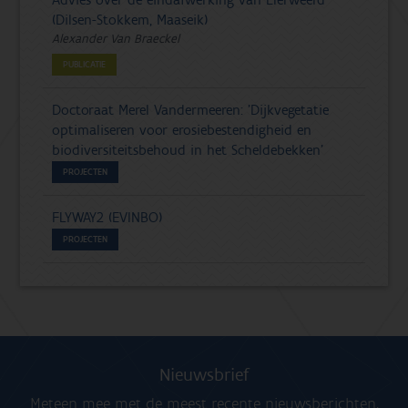
Advies over de eindafwerking van Elerweerd
(Dilsen-Stokkem, Maaseik)
Alexander Van Braeckel
PUBLICATIE
Doctoraat Merel Vandermeeren: 'Dijkvegetatie
optimaliseren voor erosiebestendigheid en
biodiversiteitsbehoud in het Scheldebekken'
PROJECTEN
FLYWAY2 (EVINBO)
PROJECTEN
Nieuwsbrief
Meteen mee met de meest recente nieuwsberichten,