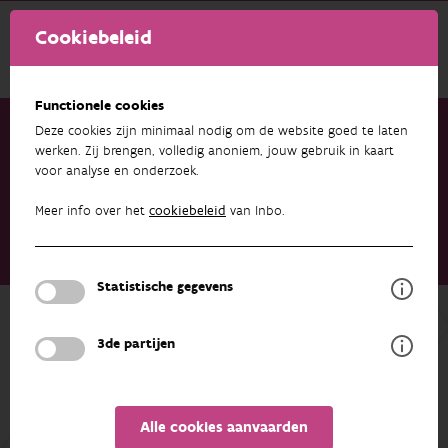
Cookiebeleid
Functionele cookies
Deze cookies zijn minimaal nodig om de website goed te laten
werken. Zij brengen, volledig anoniem, jouw gebruik in kaart
voor analyse en onderzoek.
Onderzoek & resultaten
Publicaties
Ecologische effecten van ingrepen en beheer op Europese
Meer info over het
cookiebeleid
van Inbo.
natuurdoelen: Lange termijn doorrekening Grensmaas met
ECODYN. Afstemmen natuurbeheer en hoogwaterveiligheid in
de Gemeenschappelijke Maas
Statistische gegevens
Terug naar overzicht
3de partijen
Ecologische effecten van ingrepen en
beheer op Europese natuurdoelen:
Lange termijn doorrekening
Alle cookies aanvaarden