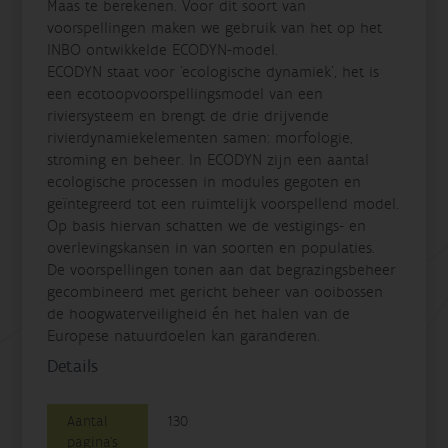
Maas te berekenen. Voor dit soort van
voorspellingen maken we gebruik van het op het
INBO ontwikkelde ECODYN-model.
ECODYN staat voor ‘ecologische dynamiek’, het is
een ecotoopvoorspellingsmodel van een
riviersysteem en brengt de drie drijvende
rivierdynamiekelementen samen: morfologie,
stroming en beheer. In ECODYN zijn een aantal
ecologische processen in modules gegoten en
geïntegreerd tot een ruimtelijk voorspellend model.
Op basis hiervan schatten we de vestigings- en
overlevingskansen in van soorten en populaties.
De voorspellingen tonen aan dat begrazingsbeheer
gecombineerd met gericht beheer van ooibossen
de hoogwaterveiligheid én het halen van de
Europese natuurdoelen kan garanderen.
Details
Aantal
130
pagina's