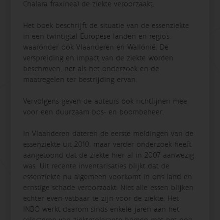
Chalara fraxinea) de ziekte veroorzaakt.
Het boek beschrijft de situatie van de essenziekte
in een twintigtal Europese landen en regio’s,
waaronder ook Vlaanderen en Wallonië. De
verspreiding en impact van de ziekte worden
beschreven, net als het onderzoek en de
maatregelen ter bestrijding ervan.
Vervolgens geven de auteurs ook richtlijnen mee
voor een duurzaam bos- en boombeheer.
In Vlaanderen dateren de eerste meldingen van de
essenziekte uit 2010, maar verder onderzoek heeft
aangetoond dat de ziekte hier al in 2007 aanwezig
was. Uit recente inventarisaties blijkt dat de
essenziekte nu algemeen voorkomt in ons land en
ernstige schade veroorzaakt. Niet alle essen blijken
echter even vatbaar te zijn voor de ziekte. Het
INBO werkt daarom sinds enkele jaren aan het
selecteren van ziektetolerante bomen met het oog