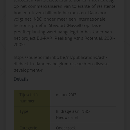
op het commercialiseren van tolerante of resistente
bomen uit verschillende herkomsten. Daarvoor
volgt het INBO onder meer een internationale
herkomstproef in Stevoort (Hasselt) op. Deze
proefbeplanting werd aangelegd in het kader van
het project EU-RAP (Realising Ash’s Potential, 2001-
2005).
https://pureportal.inbo.be/nl/publications/ash-
dieback-in-flanders-belgium-research-on-disease-
development-r
Details
Tijdschrift
maart 2017
nummer
Type
Bijdrage aan INBO
Nieuwsbrief
Categorie
Onderzoek