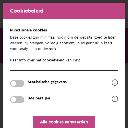
Cookiebeleid
Functionele cookies
Deze cookies zijn minimaal nodig om de website goed te laten
werken. Zij brengen, volledig anoniem, jouw gebruik in kaart
voor analyse en onderzoek.
Onderzoek & resultaten
Publicaties
Essenziekte bedreigt de es in tal van Europese landen
Meer info over het
cookiebeleid
van Inbo.
Terug naar overzicht
Essenziekte bedreigt de es in tal van
Statistische gegevens
Europese landen
3de partijen
01/01/2017
Alle cookies aanvaarden
AUTEURS
EXPORT
OVERZICHT