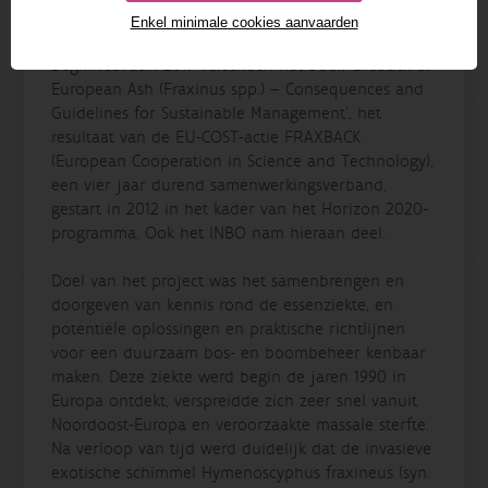
Enkel minimale cookies aanvaarden
Begin februari 2017 verscheen het boek ‘Dieback of
European Ash (Fraxinus spp.) – Consequences and
Guidelines for Sustainable Management’, het
resultaat van de EU-COST-actie FRAXBACK
(European Cooperation in Science and Technology),
een vier jaar durend samenwerkingsverband,
gestart in 2012 in het kader van het Horizon 2020-
programma. Ook het INBO nam hieraan deel.
Doel van het project was het samenbrengen en
doorgeven van kennis rond de essenziekte, en
potentiële oplossingen en praktische richtlijnen
voor een duurzaam bos- en boombeheer kenbaar
maken. Deze ziekte werd begin de jaren 1990 in
Europa ontdekt, verspreidde zich zeer snel vanuit
Noordoost-Europa en veroorzaakte massale sterfte.
Na verloop van tijd werd duidelijk dat de invasieve
exotische schimmel Hymenoscyphus fraxineus (syn.