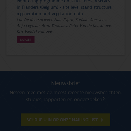
Monitoring programme on strict forest reserves
in Flanders (Belgium) - site level stand structure,
regeneration and vegetation data
Luc De Keersmaeker, Marc Esprit, Stefaan Goessens,
Anja Leyman, Arno Thomaes, Peter Van de Kerckhove,
Kris Vandekerkhove
DATASET
Nieuwsbrief
Meteen mee met de meest recente nieuwsberichten,
studies, rapporten en onderzoeken?
SCHRIJF U IN OP ONZE MAILINGLIJST