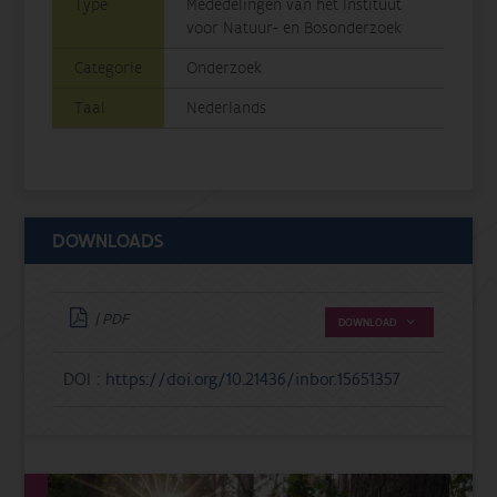
Type
Mededelingen van het Instituut
voor Natuur- en Bosonderzoek
Categorie
Onderzoek
Taal
Nederlands
DOWNLOADS
| PDF
DOWNLOAD
DOI :
https://doi.org/10.21436/inbor.15651357