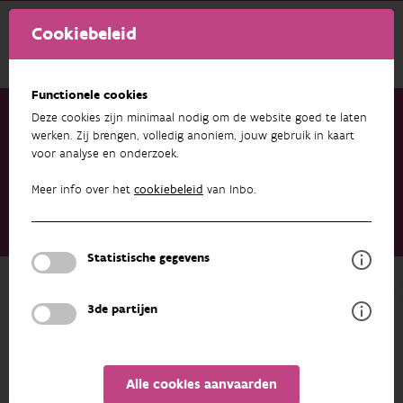
Cookiebeleid
Functionele cookies
Deze cookies zijn minimaal nodig om de website goed te laten
werken. Zij brengen, volledig anoniem, jouw gebruik in kaart
voor analyse en onderzoek.
Onderzoek & resultaten
Publicaties
Het bosonderzoek in Vlaanderen. Stand van zaken en
Meer info over het
cookiebeleid
van Inbo.
toekomstverkenning. Conclusies en aanbevelingen naar
aanleiding van het Bossymposium “Kennis voor het bos van de
toekomst” op 12 mei 2017 in Brussel
Statistische gegevens
Terug naar overzicht
3de partijen
Het bosonderzoek in Vlaanderen.
Stand van zaken en
toekomstverkenning. Conclusies en
Alle cookies aanvaarden