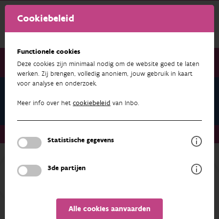
Cookiebeleid
Functionele cookies
Deze cookies zijn minimaal nodig om de website goed te laten
werken. Zij brengen, volledig anoniem, jouw gebruik in kaart
voor analyse en onderzoek.
Onderzoek & resultaten
Publicaties
Meer info over het
cookiebeleid
van Inbo.
Onderzoek & resultaten
Publicaties
Statistische gegevens
3de partijen
ONDERZOEK & RESULTATEN
NATUURINDICATOREN
Alle cookies aanvaarden