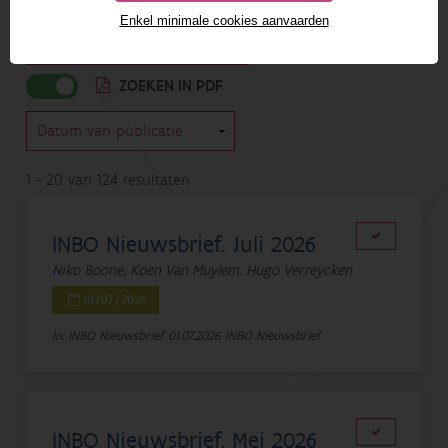
FILTEREN
Enkel minimale cookies aanvaarden
GEAVANCEERD ZOEKEN
ZOEKEN IN PDF
1 - 20 van 124 resultaten
INBO Nieuwsbrief. Juli 2026
Niko Boone, Koen Van Muylem, Hugo Verreycken
01/07/2026
In: INBO Nieuwsbrief
01.07.2026
INBO Nieuwsbrief
INBO Nieuwsbrief. Mei 2026