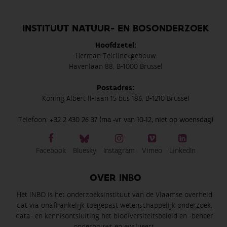
INSTITUUT NATUUR- EN BOSONDERZOEK
Hoofdzetel:
Herman Teirlinckgebouw
Havenlaan 88, B-1000 Brussel
Postadres:
Koning Albert II-laan 15 bus 186, B-1210 Brussel
Telefoon:
+32 2 430 26 37 (ma -vr van 10-12, niet op woensdag)
Facebook
Bluesky
Instagram
Vimeo
LinkedIn
OVER INBO
Het INBO is het onderzoeksinstituut van de Vlaamse overheid
dat via onafhankelijk toegepast wetenschappelijk onderzoek,
data- en kennisontsluiting het biodiversiteitsbeleid en -beheer
onderbouwt en evalueert.