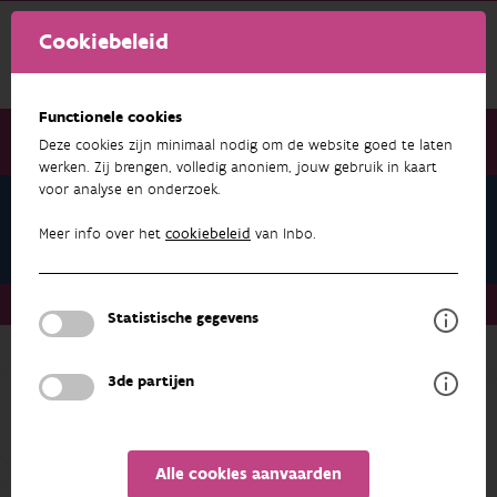
Cookiebeleid
Functionele cookies
Deze cookies zijn minimaal nodig om de website goed te laten
werken. Zij brengen, volledig anoniem, jouw gebruik in kaart
voor analyse en onderzoek.
Teams
Biometrie, methodologie en kwaliteitszorg
Meer info over het
cookiebeleid
van Inbo.
Teams
Biometrie, methodologie en kwaliteitszorg
Statistische gegevens
Terug naar overzicht
3de partijen
Biometrie, methodologie en
kwaliteitszorg
Alle cookies aanvaarden