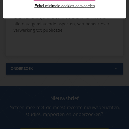
Enkel minimale cookies aanvaarden
Het team Databeheer verleent technische
ondersteuning aan (EV) INBO onderzoekers voor
alle data-gerelateerde aspecten, van beheer over
verwerking tot publicatie.
ONDERZOEK
Nieuwsbrief
Meteen mee met de meest recente nieuwsberichten,
studies, rapporten en onderzoeken?