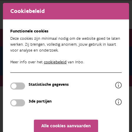
Cookiebeleid
Functionele cookies
Deze cookies zijn minimaal nodig om de website goed te laten
werken. Zij brengen, volledig anoniem, jouw gebruik in kaart
voor analyse en onderzoek.
Teams
Databeheer
Meer info over het
cookiebeleid
van Inbo.
Teams
Databeheer
Statistische gegevens
Terug naar overzicht
3de partijen
Databeheer
ADRES
PROFIEL
Alle cookies aanvaarden