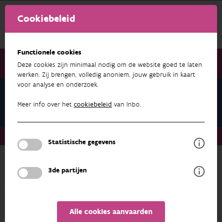
Cookiebeleid
Functionele cookies
Deze cookies zijn minimaal nodig om de website goed te laten
werken. Zij brengen, volledig anoniem, jouw gebruik in kaart
voor analyse en onderzoek.
Teams
Faunabeheer
Meer info over het
cookiebeleid
van Inbo.
Teams
Faunabeheer
Statistische gegevens
Terug naar overzicht
3de partijen
Faunabeheer
ADRES
PROFIEL
Alle cookies aanvaarden