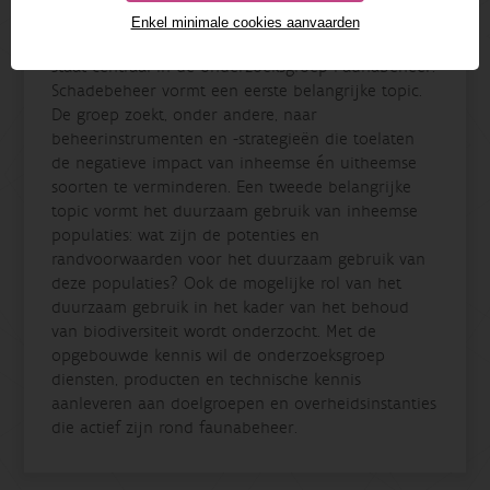
Enkel minimale cookies aanvaarden
Faunabeheer in relatie tot mens en biodiversiteit
staat centraal in de onderzoeksgroep Faunabeheer.
Schadebeheer vormt een eerste belangrijke topic.
De groep zoekt, onder andere, naar
beheerinstrumenten en -strategieën die toelaten
de negatieve impact van inheemse én uitheemse
soorten te verminderen. Een tweede belangrijke
topic vormt het duurzaam gebruik van inheemse
populaties: wat zijn de potenties en
randvoorwaarden voor het duurzaam gebruik van
deze populaties? Ook de mogelijke rol van het
duurzaam gebruik in het kader van het behoud
van biodiversiteit wordt onderzocht. Met de
opgebouwde kennis wil de onderzoeksgroep
diensten, producten en technische kennis
aanleveren aan doelgroepen en overheidsinstanties
die actief zijn rond faunabeheer.