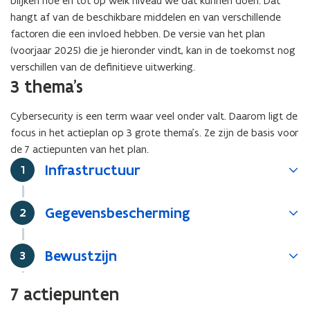
blijken hoe en tot op welk niveau we dat kunnen doen. Dat
hangt af van de beschikbare middelen en van verschillende
factoren die een invloed hebben. De versie van het plan
(voorjaar 2025) die je hieronder vindt, kan in de toekomst nog
verschillen van de definitieve uitwerking.
3 thema's
Cybersecurity is een term waar veel onder valt. Daarom ligt de
focus in het actieplan op 3 grote thema’s. Ze zijn de basis voor
de 7 actiepunten van het plan.
Infrastructuur
Stap
1
Gegevensbescherming
Stap
2
Bewustzijn
Stap
3
7 actiepunten