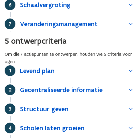
Schaalvergroting
Stap
6
Veranderingsmanagement
Stap
7
5 ontwerpcriteria
Om die 7 actiepunten te ontwerpen, houden we 5 criteria voor
ogen.
Levend plan
Stap
1
Gecentraliseerde informatie
Stap
2
Structuur geven
Stap
3
Scholen laten groeien
Stap
4