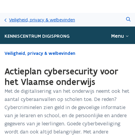
Overslaan
Zoeken
en
Veiligheid, privacy & welbevinden
naar
de
Menu
KENNISCENTRUM DIGISPRONG
inhoud
gaan
Gedaan
Veiligheid, privacy & welbevinden
met
laden.
Actieplan cybersecurity voor
U
bevindt
het Vlaamse onderwijs
zich
Met de digitalisering van het onderwijs neemt ook het
op:
Actieplan
aantal cyberaanvallen op scholen toe. De reden?
cybersecurity
Cybercriminelen zien geld in de gevoelige informatie
voor
van je leraren en school, en de persoonlijke en andere
het
Vlaamse
gegevens van je leerlingen. Goede cyberbeveiliging
onderwijs
wordt dan ook altijd belangrijker. Met andere