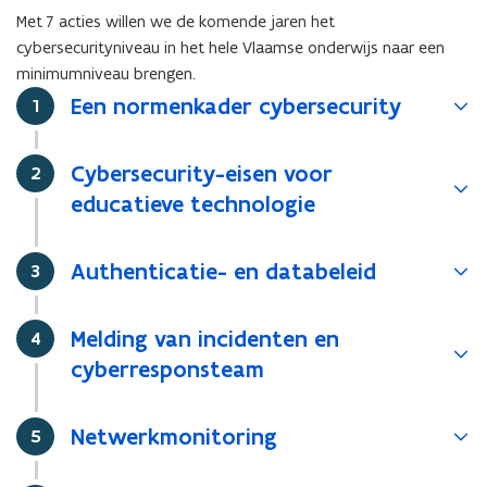
Met 7 acties willen we de komende jaren het
cybersecurityniveau in het hele Vlaamse onderwijs naar een
minimumniveau brengen.
Een normenkader cybersecurity
Stap
1
Cybersecurity-eisen voor
Stap
2
educatieve technologie
Authenticatie- en databeleid
Stap
3
Melding van incidenten en
Stap
4
cyberresponsteam
Netwerkmonitoring
Stap
5