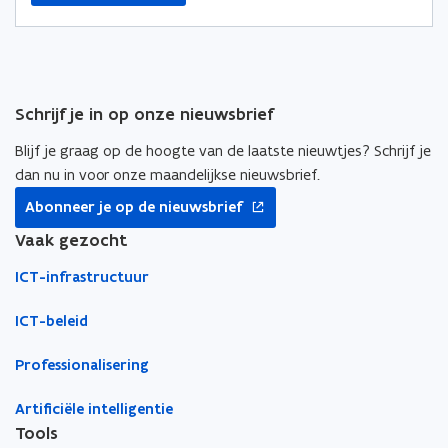
t
t
a
i
i
a
n
n
r
n
n
k
Schrijf je in op onze nieuwsbrief
i
i
l
e
e
e
Blijf je graag op de hoogte van de laatste nieuwtjes? Schrijf je
u
u
m
dan nu in voor onze maandelijkse nieuwsbrief.
w
w
b
opent
Abonneer je op de nieuwsbrief
v
v
o
in
nieuw
Vaak gezocht
e
e
r
venster
n
n
d
ICT-infrastructuur
s
s
t
t
ICT-beleid
e
e
r
r
Professionalisering
Artificiële intelligentie
Tools