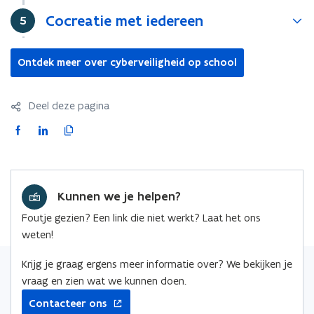
Cocreatie met iedereen
Stap
5
Ontdek meer over cyberveiligheid op school
Deel deze pagina
F
L
K
a
i
o
c
n
p
e
k
i
Kunnen we je helpen?
b
e
e
o
d
e
Foutje gezien? Een link die niet werkt? Laat het ons
o
i
r
weten!
k
n
l
o
o
i
Krijg je graag ergens meer informatie over? We bekijken je
p
p
n
vraag en zien wat we kunnen doen.
e
e
k
Contacteer ons
n
n
n