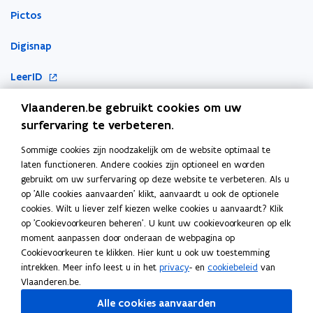
Pictos
Digisnap
o
LeerID
p
o
Vlaanderen.be gebruikt cookies om uw
KlasCement
e
p
surfervaring te verbeteren.
n
Cyberveilig op school
e
t
Sommige cookies zijn noodzakelijk om de website optimaal te
Ook interessant
n
i
laten functioneren. Andere cookies zijn optioneel en worden
t
n
gebruikt om uw surfervaring op deze website te verbeteren. Als u
E-inclusie
i
n
op 'Alle cookies aanvaarden' klikt, aanvaardt u ook de optionele
n
cookies. Wilt u liever zelf kiezen welke cookies u aanvaardt? Klik
i
Inspiratiegids computationeel denken en programmeren
n
op 'Cookievoorkeuren beheren'. U kunt uw cookievoorkeuren op elk
e
moment aanpassen door onderaan de webpagina op
i
ICT-coördinatie
u
Cookievoorkeuren te klikken. Hier kunt u ook uw toestemming
e
w
intrekken. Meer info leest u in het
privacy
- en
cookiebeleid
van
Toegankelijkheidsverklaring
u
v
Vlaanderen.be.
w
e
Alle cookies aanvaarden
v
n