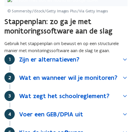
b
e
© Sommersby/iStock/Getty Images Plus/Via Getty Images
s
Stappenplan: zo ga je met
t
monitoringssoftware aan de slag
a
n
Gebruik het stappenplan om bewust en op een structurele
d
manier met monitoringssoftware aan de slag te gaan.
o
Zijn er alternatieven?
Stap
1
p
e
n
Wat en wanneer wil je monitoren?
Stap
2
t
i
Wat zegt het schoolreglement?
n
Stap
3
n
i
Voer een GEB/DPIA uit
Stap
4
e
u
w