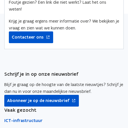
o
d
e
Foutje gezien? Een link die niet werkt? Laat het ons
o
i
r
weten!
k
n
l
o
o
i
Krijg je graag ergens meer informatie over? We bekijken je
p
p
n
vraag en zien wat we kunnen doen.
e
e
k
Contacteer ons
n
n
n
t
t
a
i
i
a
n
n
r
n
n
k
Schrijf je in op onze nieuwsbrief
i
i
l
e
e
e
Blijf je graag op de hoogte van de laatste nieuwtjes? Schrijf je
u
u
m
dan nu in voor onze maandelijkse nieuwsbrief.
w
w
b
opent
Abonneer je op de nieuwsbrief
v
v
o
in
nieuw
Vaak gezocht
e
e
r
venster
n
n
d
ICT-infrastructuur
s
s