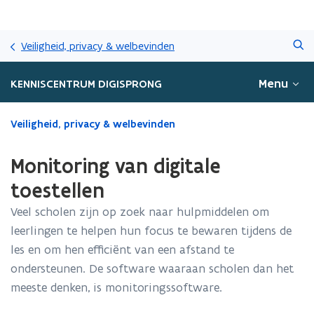
Overslaan
Zoeken
en
Veiligheid, privacy & welbevinden
naar
de
Menu
KENNISCENTRUM DIGISPRONG
inhoud
gaan
Gedaan
Veiligheid, privacy & welbevinden
met
laden.
Monitoring van digitale
U
bevindt
toestellen
zich
Veel scholen zijn op zoek naar hulpmiddelen om
op:
Monitoring
leerlingen te helpen hun focus te bewaren tijdens de
van
les en om hen efficiënt van een afstand te
digitale
ondersteunen. De software waaraan scholen dan het
toestellen
meeste denken, is monitoringssoftware.