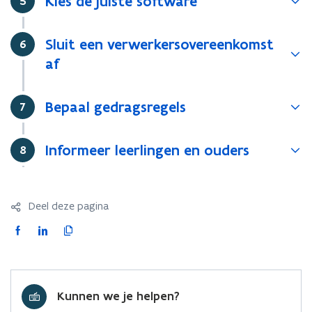
Kies de juiste software
Stap
5
v
e
Sluit een verwerkersovereenkomst
Stap
6
n
af
s
t
e
Bepaal gedragsregels
Stap
7
r
)
Informeer leerlingen en ouders
Stap
8
Deel deze pagina
F
L
K
a
i
o
c
n
p
e
k
i
Kunnen we je helpen?
b
e
e