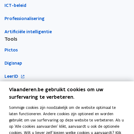
t
t
ICT-beleid
e
e
r
r
Professionalisering
Artificiële intelligentie
Tools
Pictos
Digisnap
o
LeerID
p
o
Vlaanderen.be gebruikt cookies om uw
KlasCement
e
p
surfervaring te verbeteren.
n
Cyberveilig op school
e
t
Sommige cookies zijn noodzakelijk om de website optimaal te
Ook interessant
n
i
laten functioneren. Andere cookies zijn optioneel en worden
t
n
gebruikt om uw surfervaring op deze website te verbeteren. Als u
E-inclusie
i
n
op 'Alle cookies aanvaarden' klikt, aanvaardt u ook de optionele
n
cookies. Wilt u liever zelf kiezen welke cookies u aanvaardt? Klik
i
Inspiratiegids computationeel denken en programmeren